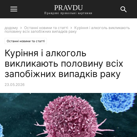
PRAVDU
Правдиві прикольні картинки
додому
Останні новини та статті
Куріння і алкоголь викликають
половину всіх запобіжних випадків раку
Останні новини та статті
Куріння і алкоголь
викликають половину всіх
запобіжних випадків раку
23.05.2026