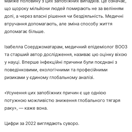
майже половину з цих запобіжних випадків. Це означає,
що щороку мільйони людей помирають не за велінням
долі, а через власні рішення чи бездіяльність. Медичні
втручання допомагають, але зміна способу життя
допомагає більше.
Ізабелла Соерджоматарам, медичний епідеміолог ВООЗ
та старший автор дослідження, називає цю оцінку віхою
у науці. Вперше інфекційні причини були поєднані з
поведінковими, екологічними та професійними
ризиками у єдиному глобальному аналізі.
«Усунення цих запобіжних причин є ще однією
потужною можливістю зниження глобального тягаря
раку», — каже вона.
Цифри за 2022 виглядають суворо.