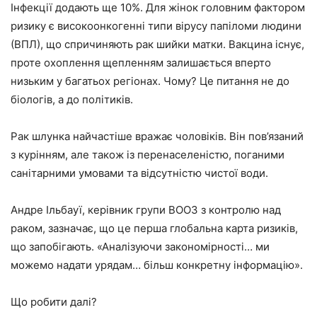
Інфекції додають ще 10%. Для жінок головним фактором
ризику є високоонкогенні типи вірусу папіломи людини
(ВПЛ), що спричиняють рак шийки матки. Вакцина існує,
проте охоплення щепленням залишається вперто
низьким у багатьох регіонах. Чому? Це питання не до
біологів, а до політиків.
Рак шлунка найчастіше вражає чоловіків. Він пов’язаний
з курінням, але також із перенаселеністю, поганими
санітарними умовами та відсутністю чистої води.
Андре Ільбауї, керівник групи ВООЗ з контролю над
раком, зазначає, що це перша глобальна карта ризиків,
що запобігають. «Аналізуючи закономірності… ми
можемо надати урядам… більш конкретну інформацію».
Що робити далі?