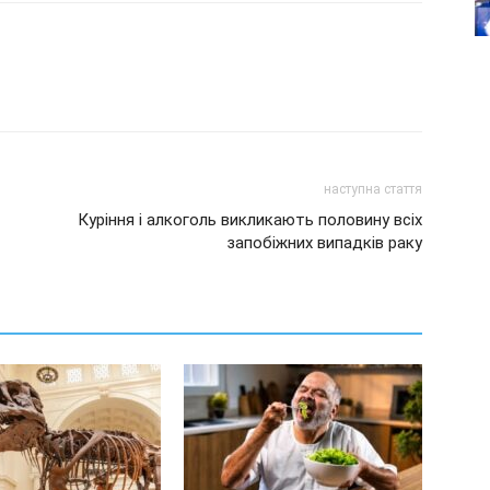
наступна стаття
Куріння і алкоголь викликають половину всіх
запобіжних випадків раку