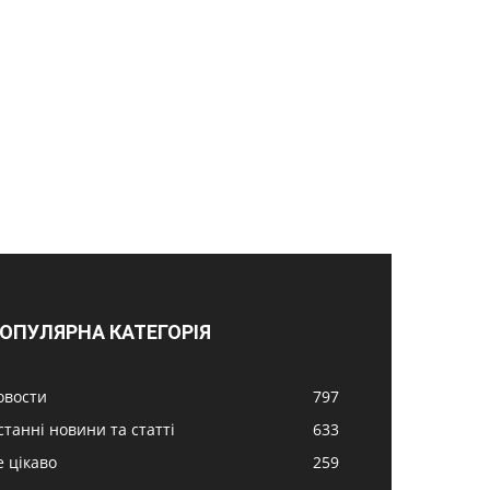
ОПУЛЯРНА КАТЕГОРІЯ
овости
797
станні новини та статті
633
е цікаво
259