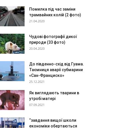
Помилка під час заміни
трамвайних колій (2 фото)
21.04.2020
Чудові фотографії дикої
природи (33 фото)
20.04.2020
До південно-схід від Гуама.
Таємниця аварії субмарини
«Сан-Франциско»
25.12.2021
Як виглядають тварини в
утробі матері
07.09.2021
“завдання вищої школи
економіки обертаються