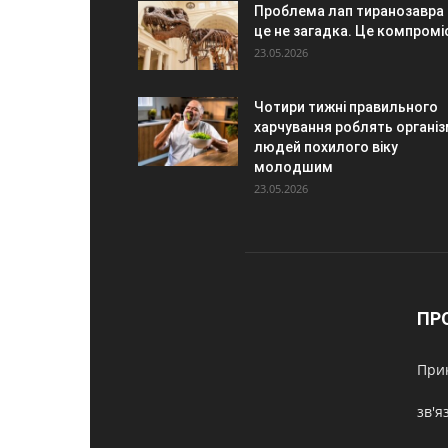
Проблема лап тиранозавра
це не загадка. Це компромі
23.05.2026
Чотири тижні правильного
харчування роблять органі
людей похилого віку
молодшим
23.05.2026
ПР
Прик
зв'я