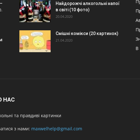
П
 –
Найдорожчі алкогольні напої
с.
в світі (10 фото)
П
20.04.2020
А
П
Смішні комікси (20 картинок)
З
зм
21.04.2020
В
О НАС
ольні та правдиві картинки
затися з нами:
maxwelhelp@gmail.com