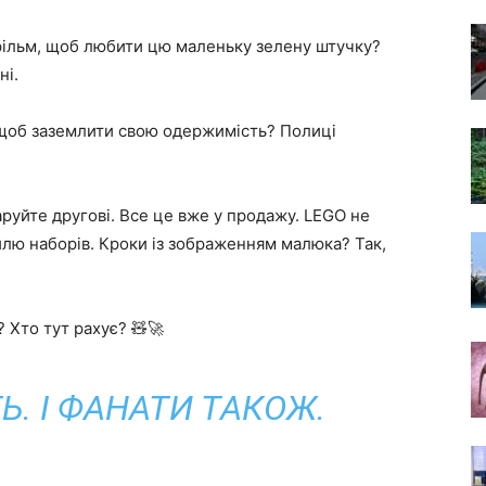
фільм, щоб любити цю маленьку зелену штучку?
ні.
 щоб заземлити свою одержимість? Полиці
даруйте другові. Все це вже у продажу. LEGO не
лю наборів. Кроки із зображенням малюка? Так,
 Хто тут рахує? 🧸🚀
Ь. І ФАНАТИ ТАКОЖ.