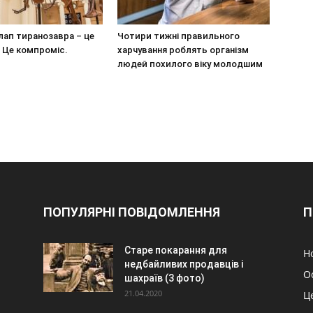
лап тиранозавра – це
Чотири тижні правильного
. Це компроміс.
харчування роблять організм
людей похилого віку молодшим
ПОПУЛЯРНІ ПОВІДОМЛЕННЯ
П
Старе покарання для
Н
недбайливих продавців і
О
шахраїв (3 фото)
21.04.2020
Ц