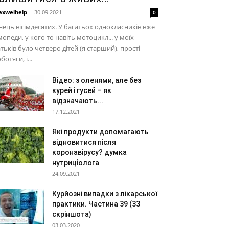
xwelhelp
-
30.09.2021
0
нець вісімдесятих. У багатьох однокласників вже
мопеди, у кого то навіть мотоцикл... у моїх
тьків було четверо дітей (я старший), прості
ботяги, і...
Відео: з оленями, але без
курей і гусей – як
відзначають...
17.12.2021
Які продукти допомагають
відновитися після
коронавірусу? думка
нутриціолога
24.09.2021
Курйозні випадки з лікарської
практики. Частина 39 (33
скріншота)
03.03.2020