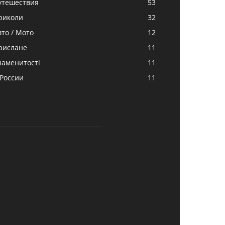
утешествия
53
риколи
32
вто / Мото
12
рислане
11
наменитості
11
 России
11