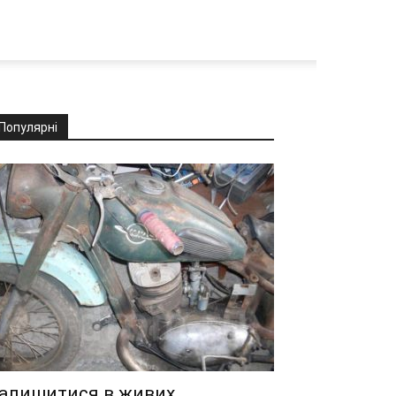
Популярні
алишитися в живих…