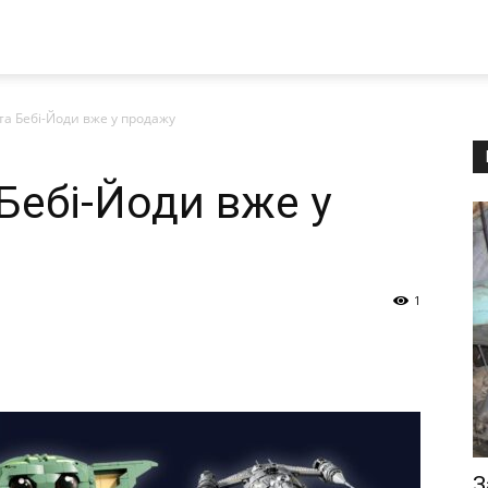
а Бебі-Йоди вже у продажу
Бебі-Йоди вже у
1
З