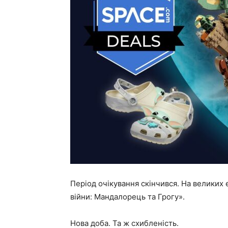
Період очікування скінчився. На великих
війни: Мандалорець та Грогу».
Нова доба. Та ж схибленість.