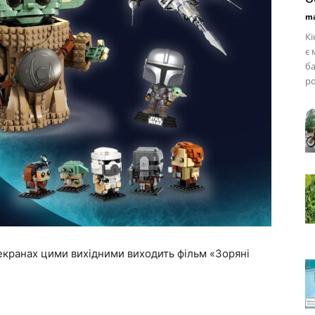
ma
Кі
є 
ба
ро
 екранах цими вихідними виходить фільм «Зоряні