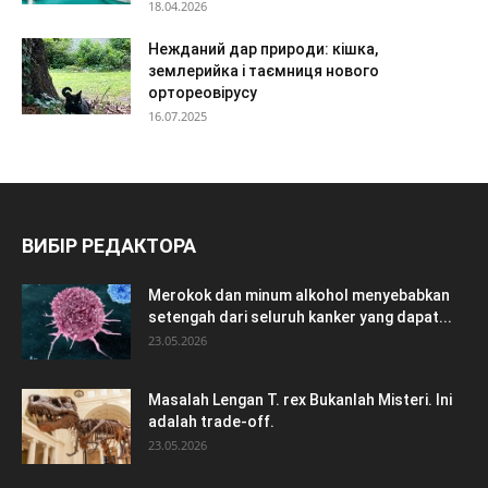
18.04.2026
Нежданий дар природи: кішка,
землерийка і таємниця нового
ортореовірусу
16.07.2025
ВИБІР РЕДАКТОРА
Merokok dan minum alkohol menyebabkan
setengah dari seluruh kanker yang dapat...
23.05.2026
Masalah Lengan T. rex Bukanlah Misteri. Ini
adalah trade-off.
23.05.2026