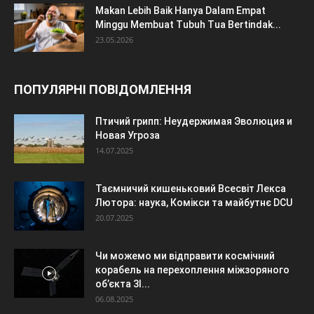
Makan Lebih Baik Hanya Dalam Empat
Minggu Membuat Tubuh Tua Bertindak...
23.05.2026
ПОПУЛЯРНІ ПОВІДОМЛЕННЯ
Птичий грипп: Неудержимая Эволюция и
Новая Угроза
14.07.2025
Таємничий кишеньковий Всесвіт Лекса
Лютора: наука, Комікси та майбутнє DCU
20.07.2025
Чи можемо ми відправити космічний
корабель на перехоплення міжзоряного
об’єкта 3I...
06.08.2025