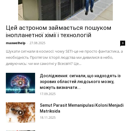
Цей астроном займається пошуком
інопланетної хімії і технологій
maxwelhelp
-
27.08.2025
0
Шукати сигнали в космосі: чому SETI-це не просто фантастика, а
необхідність Протягом історії людства ми дивилися в небо,
дивуючись: чи ми самотні у Всесвіті? Це...
Дослідження: сигнали, що надходять із
зорових областей людського мозку,
можуть визначати...
17.09.2025
Semut Parasit Memanipulasi Koloni Menjadi
Matriksida
18.11.2025