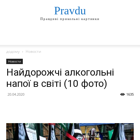
Pravdu
Правдиві прикольні картинки
додому
Новости
Новости
Найдорожчі алкогольні
напої в світі (10 фото)
20.04.2020
1635