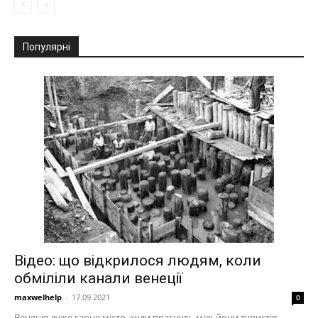
Популярні
Відео: що відкрилося людям, коли
обміліли канали венеції
maxwelhelp
-
17.09.2021
0
Венеція дуже гарне місто, куди прагнуть мільйони туристів.