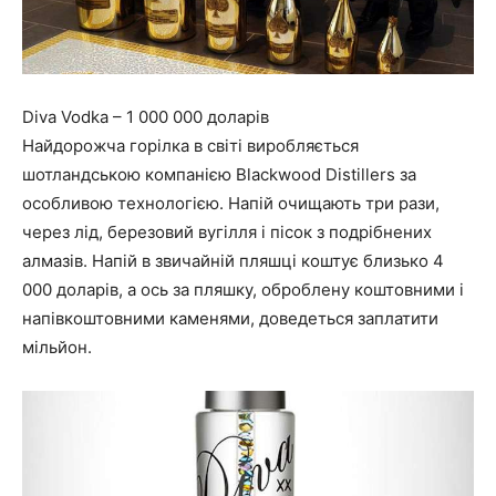
Diva Vodka – 1 000 000 доларів
Найдорожча горілка в світі виробляється
шотландською компанією Blackwood Distillers за
особливою технологією. Напій очищають три рази,
через лід, березовий вугілля і пісок з подрібнених
алмазів. Напій в звичайній пляшці коштує близько 4
000 доларів, а ось за пляшку, оброблену коштовними і
напівкоштовними каменями, доведеться заплатити
мільйон.