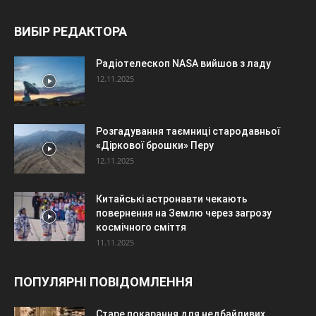
ВИБІР РЕДАКТОРА
Радіотелескоп NASA вийшов з ладу
12.11.2025
Розгадування таємниці стародавньої
«Діркової брошки» Перу
12.11.2025
Китайські астронавти чекають
повернення на Землю через загрозу
космічного сміття
11.11.2025
ПОПУЛЯРНІ ПОВІДОМЛЕННЯ
Старе покарання для недбайливих