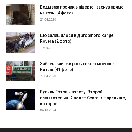
Ведмежа проник в піцерію і заснув прямо
на кухні (4 фото)
21.04.2020
Що залишилося від згорілого Range
Rovera (2 фото)
19.09.2021
Забавні вивіски російською мовою з
Китаю (41 фото)
21.04.2020
Вулкан Готов к взлету: Второй
испытательный полет Centaur – зрелище,
которое...
04.10.2024