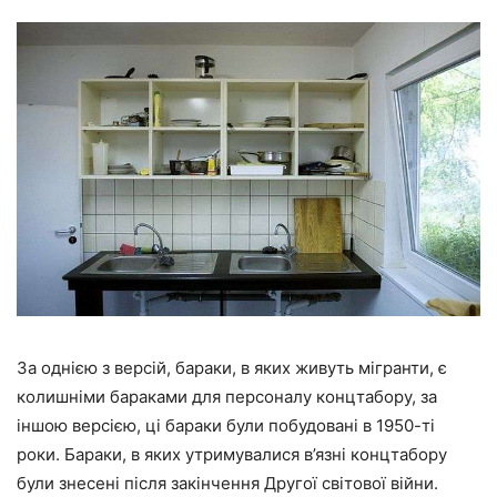
За однією з версій, бараки, в яких живуть мігранти, є
колишніми бараками для персоналу концтабору, за
іншою версією, ці бараки були побудовані в 1950-ті
роки. Бараки, в яких утримувалися в’язні концтабору
були знесені після закінчення Другої світової війни.