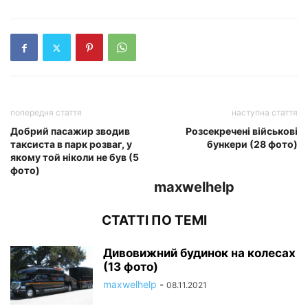
попередня стаття
наступна стаття
Добрий пасажир зводив
Розсекречені військові
таксиста в парк розваг, у
бункери (28 фото)
якому той ніколи не був (5
фото)
maxwelhelp
СТАТТІ ПО ТЕМІ
Дивовижний будинок на колесах
(13 фото)
maxwelhelp
-
08.11.2021