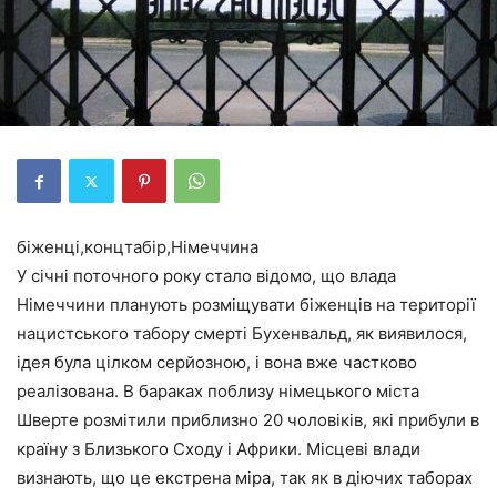
біженці,концтабір,Німеччина
У січні поточного року стало відомо, що влада
Німеччини планують розміщувати біженців на території
нацистського табору смерті Бухенвальд, як виявилося,
ідея була цілком серйозною, і вона вже частково
реалізована. В бараках поблизу німецького міста
Шверте розмітили приблизно 20 чоловіків, які прибули в
країну з Близького Сходу і Африки. Місцеві влади
визнають, що це екстрена міра, так як в діючих таборах