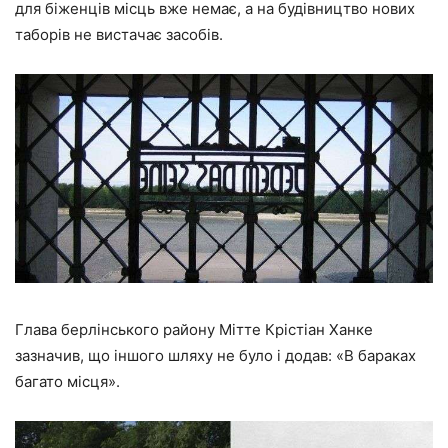
для біженців місць вже немає, а на будівництво нових
таборів не вистачає засобів.
Глава берлінського району Мітте Крістіан Ханке
зазначив, що іншого шляху не було і додав: «В бараках
багато місця».