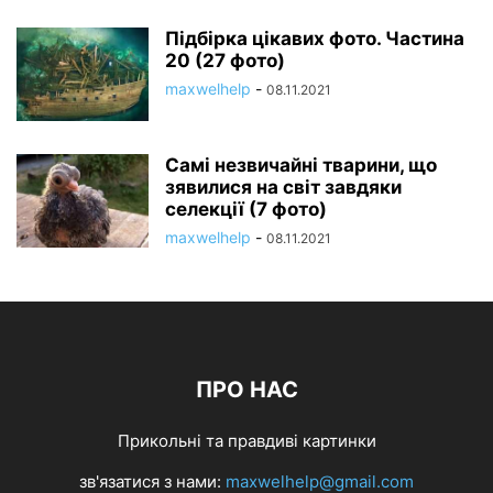
Підбірка цікавих фото. Частина
20 (27 фото)
maxwelhelp
-
08.11.2021
Самі незвичайні тварини, що
зявилися на світ завдяки
селекції (7 фото)
maxwelhelp
-
08.11.2021
ПРО НАС
Прикольні та правдиві картинки
зв'язатися з нами:
maxwelhelp@gmail.com