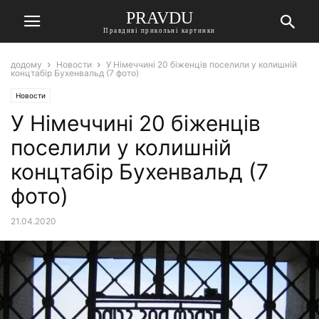
PRAVDU
Правдиві прикольні картинки
додому
Новости
У Німеччині 20 біженців поселили у колишній
концтабір Бухенвальд (7 фото)
Новости
У Німеччині 20 біженців
поселили у колишній
концтабір Бухенвальд (7
фото)
21.04.2020