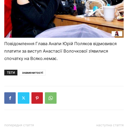
Повідомлення Глава Анапи Юрій Поляков відмовився
платити за виступ Анастасії Волочкової з’явилися
спочатку на Всяко.немає.
ТЕГИ
знаменитості
попередня стаття
наступна стаття