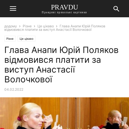
PRAVDU
Правдиві прикольні картинки
додому
Різне
Це цікаво
Глава Анапи Юрій Поляков
відмовився платити за виступ Анастасії Волочкової
Різне
Це цікаво
Глава Анапи Юрій Поляков
відмовився платити за
виступ Анастасії
Волочкової
04.02.2022