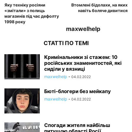
Яку техніку росіяни
Втомлені бідолахи, на яких
«змітали» з полиць
навіть боляче дивитися
магазинів під час дефолту
1998 року
maxwelhelp
СТАТТІ ПО ТЕМІ
Кримінальники зі стажем: 10
російських знаменитостей, які
сиділи у вязниці
maxwelhelp
-
04.02.2022
Бюті-блогери без мейкапу
maxwelhelp
-
04.02.2022
Спогади жителя найбільш
питущою області Росії