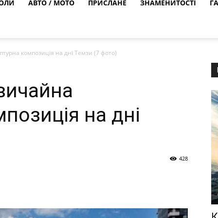
ОЛИ
АВТО / МОТО
ПРИСЛАНЕ
ЗНАМЕНИТОСТІ
Г
турна композиція на дні Темзи (7 фото)
вичайна
позиція на дні
428
К