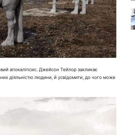
вий апокаліпсис. Джейсон Тейлор закликає
аних діяльністю людини, й усвідомити, до чого може