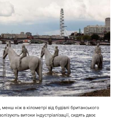
менш ніж в кілометрі від будівлі британського
олізують витоки індустріалізації, сидять двоє