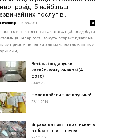
ивопровід: 5 найбільш
езвичайних послуг в...
xwelhelp
-
10.09.2021
0
часні готелі готові піти на багато, щоб роздобути
стояльця. Тепер гості можуть розраховувати на
плий прийом не тільки з дітьми, але і домашніми
аринами,...
Весільні подарунки
китайському юнакові (4
фото)
23.09.2021
Не задовбали – не дружина!
22.11.2019
Вправа для зняття затискачів
в області шиї і плечей
25.12.2021