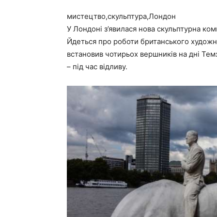
мистецтво,скульптура,Лондон
У Лондоні з’явилася нова скульптурна ком
Йдеться про роботи британського художн
встановив чотирьох вершників на дні Темз
– під час відливу.