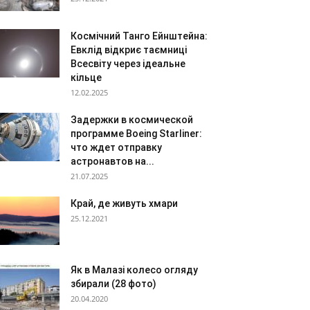
Космічний Танго Ейнштейна:
Евклід відкриє таємниці
Всесвіту через ідеальне
кільце
12.02.2025
Задержки в космической
программе Boeing Starliner:
что ждет отправку
астронавтов на...
21.07.2025
Край, де живуть хмари
25.12.2021
Як в Малазі колесо огляду
збирали (28 фото)
20.04.2020