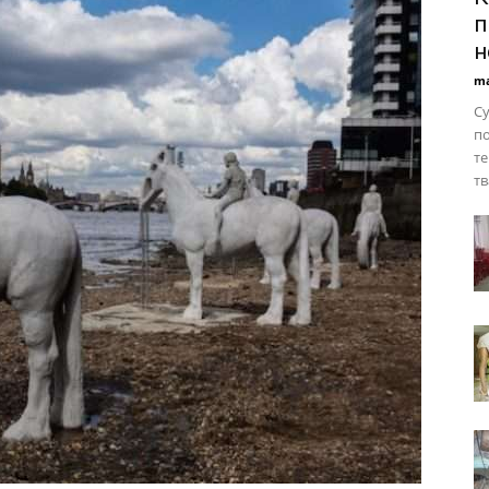
п
н
ma
Су
по
те
тв