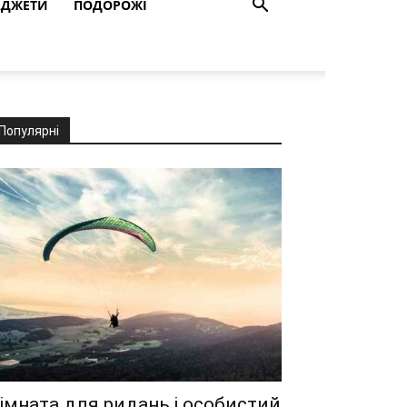
АДЖЕТИ
ПОДОРОЖІ
Популярні
імната для ридань і особистий