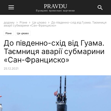
PRAVDU
Правдиві прикольні картинки
додому
Різне
Це цікаво
До південно-схід від Гуама. Таємниця
аварії субмарини «Сан-Франциско»
Різне
Це цікаво
До південно-схід від Гуама.
Таємниця аварії субмарини
«Сан-Франциско»
25.12.2021