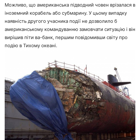
Можливо, що американська підводний човен врізалася в
іноземний корабель або субмарину. У цьому випадку
наявність другого учасника події не дозволило б
американському командуванню замовчати ситуацію і він
вирішив піти ва-банк, першим повідомивши світу про
подію в Тихому океані.