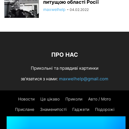
питущою області Росії
maxwelhelp
-
04.02.2022
ПРО НАС
Прикольні та правдиві картинки
зв'язатися з нами:
maxwelhelp@gmail.com
Новости
Це цікаво
Приколи
Авто / Мото
Прислане
Знаменитості
Гаджети
Подорожі