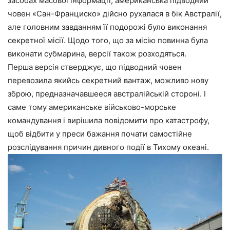
засобах масової інформації, американська підводний
човен «Сан-Франциско» дійсно рухалася в бік Австралії,
але головним завданням її подорожі було виконання
секретної місії. Щодо того, що за місію повинна була
виконати субмарина, версії також розходяться.
Перша версія стверджує, що підводний човен
перевозила якийсь секретний вантаж, можливо нову
зброю, предназначавшееся австралійській стороні. І
саме тому американське військово-морське
командування і вирішила повідомити про катастрофу,
щоб відбити у преси бажання почати самостійне
розслідування причин дивного події в Тихому океані.