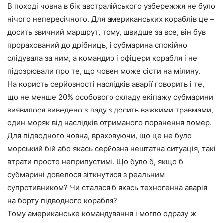
В поході човна в бік австралійського узбережжя не було
нічого непересічного. Для американських кораблів це –
досить звичний маршрут, тому, швидше за все, він був
прорахований до дрібниць, і субмарина спокійно
слідувала за ним, а командир і офіцери корабля і не
підозрювали про те, що човен може сісти на мілину.
На користь серйозності наслідків аварії говорить і те,
що не менше 20% особового складу екіпажу субмарини
виявилося виведено з ладу з досить важкими травмами,
один моряк від наслідків отриманого поранення помер.
Для підводного човна, враховуючи, що це не було
морський бій або якась серйозна нештатна ситуація, такі
втрати просто неприпустимі. Що було б, якщо б
субмарині довелося зіткнутися з реальним
супротивником? Чи сталася б якась техногенна аварія
на борту підводного корабля?
Тому американське командування і могло одразу ж