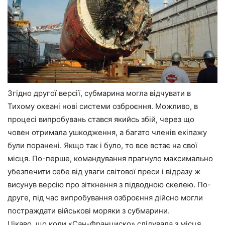
Згідно другої версії, субмарина могла відчувати в
Тихому океані нові системи озброєння. Можливо, в
процесі випробувань стався якийсь збій, через що
човен отримала ушкодження, а багато членів екіпажу
були поранені. Якщо так і було, то все встає на свої
місця. По-перше, командування прагнуло максимально
убезпечити себе від уваги світової преси і відразу ж
висунув версію про зіткнення з підводною скелею. По-
друге, під час випробування озброєння дійсно могли
постраждати військові моряки з субмарини.
Цікаво, що коли «Сан-Франциско» слідувала з місця