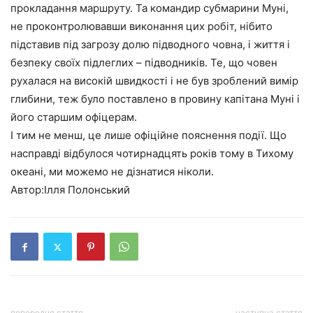
прокладання маршруту. Та командир субмарини Муні,
не проконтролювавши виконання цих робіт, нібито
підставив під загрозу долю підводного човна, і життя і
безпеку своїх підлеглих – підводників. Те, що човен
рухалася на високій швидкості і не був зроблений вимір
глибини, теж було поставлено в провину капітана Муні і
його старшим офіцерам.
І тим не менш, це лише офіційне пояснення події. Що
насправді відбулося чотирнадцять років тому в Тихому
океані, ми можемо не дізнатися ніколи.
Автор:Ілля Полонський
попередня стаття
наступна стаття