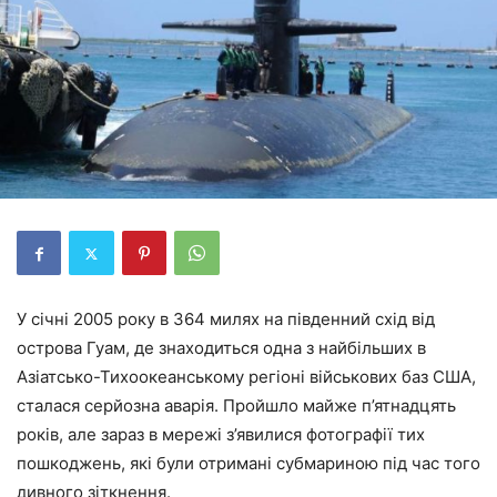
У січні 2005 року в 364 милях на південний схід від
острова Гуам, де знаходиться одна з найбільших в
Азіатсько-Тихоокеанському регіоні військових баз США,
сталася серйозна аварія. Пройшло майже п’ятнадцять
років, але зараз в мережі з’явилися фотографії тих
пошкоджень, які були отримані субмариною під час того
дивного зіткнення.