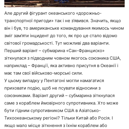
Але другий фігурант океанського «дорожньо-
транспортної пригоди» так і не з’явився. Значить, якщо
він і був, то американське командування якимось чином
зміг зам’яти інцидент до того, як про це стало відомо
світової громадськості. Тут можливі два варіанти.
Перший варіант – субмарина «Сан-Франциско»
зіткнулася з підводним човном якогось союзника США,
наприклад – Франції, яка активно присутня в Океанії і
має там свої військово-морські сили.
У цьому випадку у Пентагоні могли намагатися
приховати подію, щоб не псувати відносини з
союзниками. Варіант другий – субмарина зіткнулася
саме з кораблем ймовірного супротивника. Хто може
бути гідним супротивником США в Азіатсько-
Тихоокеанському регіоні? Тільки Китай або Росія. І
якщо мало місце зіткнення з їхнім кораблем або