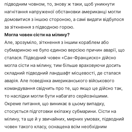
підводним човном, то, знову ж таки, щоб уникнути
нагнітання напруженої обстановки американці могли
домовитися з іншою стороною, а самі видати відбулося
за зіткнення з підводною горою.
Могла човен сісти на мілину?
Але, зрозуміло, зіткнення з іншим кораблем або
субмариною не було єдиною версією причин аварії, що
сталася. Підводний човен «Сан-Франциско» дійсно
могла сісти на мілину, тим більше враховуючи досить
складний підводний ландшафт місцевості, де сталася
аварія. Але поведінка американського військового
командування свідчить про те, що якщо це дійсно так,
то наслідки могли бути набагато серйознішими.
Окреме питання, що виникає в цьому випадку,
стосується підготовки екіпажу субмарини. Сісти на
мілину, та ще й у звичайних, мирних умовах, підводний
човен такого класу, оснащена всім необхідним