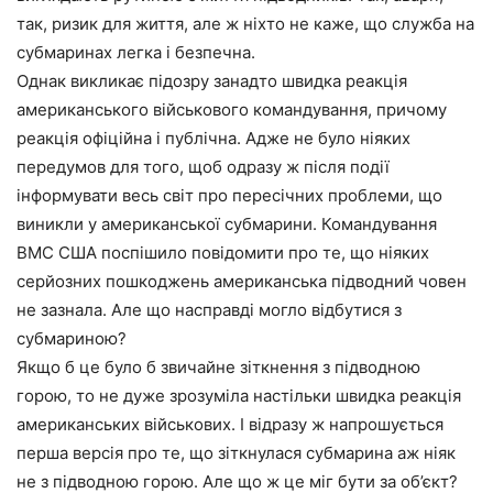
так, ризик для життя, але ж ніхто не каже, що служба на
субмаринах легка і безпечна.
Однак викликає підозру занадто швидка реакція
американського військового командування, причому
реакція офіційна і публічна. Адже не було ніяких
передумов для того, щоб одразу ж після події
інформувати весь світ про пересічних проблеми, що
виникли у американської субмарини. Командування
ВМС США поспішило повідомити про те, що ніяких
серйозних пошкоджень американська підводний човен
не зазнала. Але що насправді могло відбутися з
субмариною?
Якщо б це було б звичайне зіткнення з підводною
горою, то не дуже зрозуміла настільки швидка реакція
американських військових. І відразу ж напрошується
перша версія про те, що зіткнулася субмарина аж ніяк
не з підводною горою. Але що ж це міг бути за об’єкт?