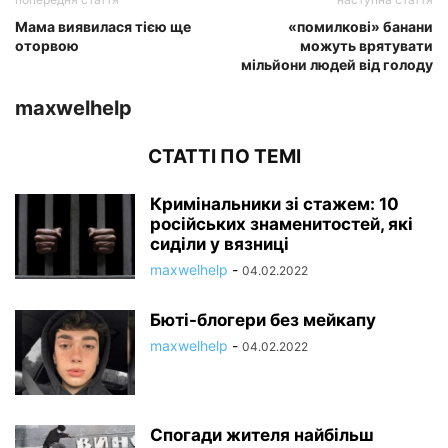
Мама виявилася тією ще
«помилкові» банани
оторвою
можуть врятувати
мільйони людей від голоду
maxwelhelp
СТАТТІ ПО ТЕМІ
Кримінальники зі стажем: 10
російських знаменитостей, які
сиділи у вязниці
maxwelhelp
-
04.02.2022
Бюті-блогери без мейкапу
maxwelhelp
-
04.02.2022
Спогади жителя найбільш