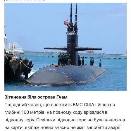
Зіткнення біля острова Гуам
Підводний човен, що належить ВМС США і йшла на
глибині 160 метрів, на повному ходу врізалася в
підводну гору. Оскільки підводна гора не була нанесена
на карти, екіпаж човна вчасно не зміг запобігти аварії.