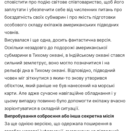
сповістити про подію світове співтовариство, щоб його
заплутати і убезпечити себе від численних питань про
боєздатність своїх субмарин і про якість підготовки
особового складу екіпажів американських підводних
човнів.
Висувалася і ще одна, досить фантастична версія.
Оскільки незадовго до подорожі американської
субмарини в Тихому океані, в Індійському океані стався
сильний землетрус, воно могло позначитися і на
рельєфі дна в Тихому океані. Відповідно, підводний
човен міг зіткнутися з яким-то знову утворився
об’єктом, який раніше не був нанесений на морські
карти. Але адже сучасне навігаційне обладнання і у
цьому випадку повинно було допомогти екіпажу вчасно
зорієнтуватися в складній ситуації.
Випробування озброєння або інша секретна місія
За ще однією версією, що одержала поширення в