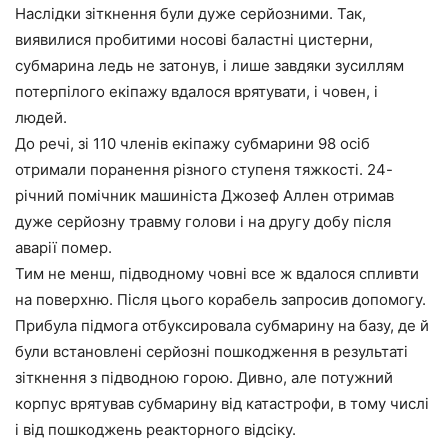
Наслідки зіткнення були дуже серйозними. Так,
виявилися пробитими носові баластні цистерни,
субмарина ледь не затонув, і лише завдяки зусиллям
потерпілого екіпажу вдалося врятувати, і човен, і
людей.
До речі, зі 110 членів екіпажу субмарини 98 осіб
отримали поранення різного ступеня тяжкості. 24-
річний помічник машиніста Джозеф Аллен отримав
дуже серйозну травму голови і на другу добу після
аварії помер.
Тим не менш, підводному човні все ж вдалося спливти
на поверхню. Після цього корабель запросив допомогу.
Прибула підмога отбуксировала субмарину на базу, де й
були встановлені серйозні пошкодження в результаті
зіткнення з підводною горою. Дивно, але потужний
корпус врятував субмарину від катастрофи, в тому числі
і від пошкоджень реакторного відсіку.