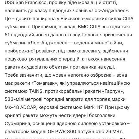
USS San Francisco, про яку піде мова в цій статті,
належить до класу підводних човнів «Лос-Анджелес».
Це – досить поширена у Військово-морських силах США
субмарина. Принаймні, в складі ВМС США знаходиться
51 підводний човен даного класу. Головне призначення
субмарин «Лос-Анджелес» — ведення мінної війни,
прибережної розвідки, підтримка десанту, здійснення
пошуково-рятувальних операцій, а також нанесення
ракетних ударів по об’єктам противника на суші.
Треба зазначити, що човен непогано озброєна – вона
має ракети «Томагавк», які управляються навігаційною
системою TAINS, протикорабельні ракети «Гарпун»,
533-міліметрові торпедні апарати для торпед марки
Мк-48 ADCAP, керовані системою Mark 117. При цьому
крилаті ракети можуть нести ядерні боєголовки.
Субмарина, оснащена ядерною силовою установкою –
реактором моделі GE PWR S6G потужністю 26 МВт.