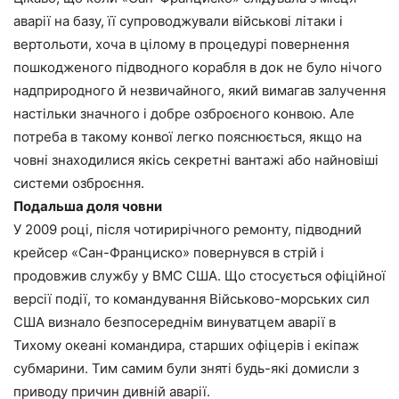
аварії на базу, її супроводжували військові літаки і
вертольоти, хоча в цілому в процедурі повернення
пошкодженого підводного корабля в док не було нічого
надприродного й незвичайного, який вимагав залучення
настільки значного і добре озброєного конвою. Але
потреба в такому конвої легко пояснюється, якщо на
човні знаходилися якісь секретні вантажі або найновіші
системи озброєння.
Подальша доля човни
У 2009 році, після чотирирічного ремонту, підводний
крейсер «Сан-Франциско» повернувся в стрій і
продовжив службу у ВМС США. Що стосується офіційної
версії події, то командування Військово-морських сил
США визнало безпосереднім винуватцем аварії в
Тихому океані командира, старших офіцерів і екіпаж
субмарини. Тим самим були зняті будь-які домисли з
приводу причин дивній аварії.