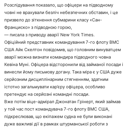
Розслідування показало, що офіцери на підводному
човні не врахували безліч небезпечних обставин, і це
призвело до зіткнення субмарини класу «Сан-
Франциско» з підводною горою,
— писала з приводу аварії New York Times.
Офіційний представник командування 7-го флоту ВМС
США Айк Скелтон повідомив, що головним винуватцем
аварії можна визнати командира підводного човна
Кевіна Муні. Офіцера відсторонили від займаної посади і
винесли йому письмову догану. Така міра є у США дуже
серйозним дисциплінарним стягненням, здатним
істотно загальмувати кар’єру офіцера, особливо
претендує на серйозні командні посади.
Вже потім віце-адмірал Джонатан Грінерт, який займав
у той час пост командувача 7-го флоту ВМС США,
підкреслював, що екіпажем судна не були виконані
дуже важливі дії в рамках штурманської роботи з