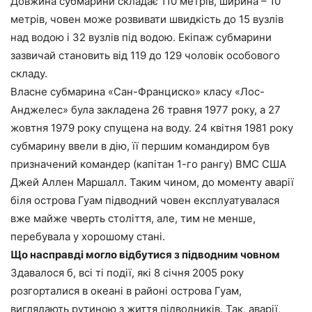
Довжина субмарини складає 110 метрів, ширина – 10
метрів, човен може розвивати швидкість до 15 вузлів
над водою і 32 вузлів під водою. Екіпаж субмарини
зазвичай становить від 119 до 129 чоловік особового
складу.
Власне субмарина «Сан-Франциско» класу «Лос-
Анджелес» була закладена 26 травня 1977 року, а 27
жовтня 1979 року спущена на воду. 24 квітня 1981 року
субмарину ввели в дію, її першим командиром був
призначений командер (капітан 1-го рангу) ВМС США
Джей Аллен Маршалл. Таким чином, до моменту аварії
біля острова Гуам підводний човен експлуатувалася
вже майже чверть століття, але, тим не менше,
перебувала у хорошому стані.
Що насправді могло відбутися з підводним човном
Здавалося б, всі ті події, які 8 січня 2005 року
розгорталися в океані в районі острова Гуам,
виглядають рутиною з життя підводників. Так, аварії,