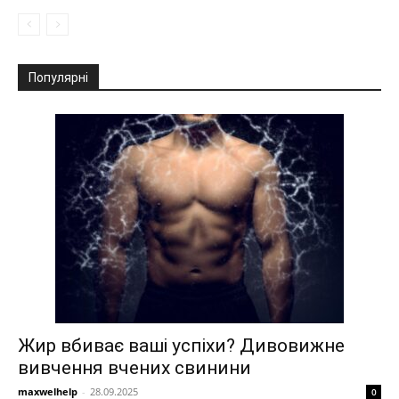
Популярні
Жир вбиває ваші успіхи? Дивовижне
вивчення вчених свинини
maxwelhelp
-
28.09.2025
0