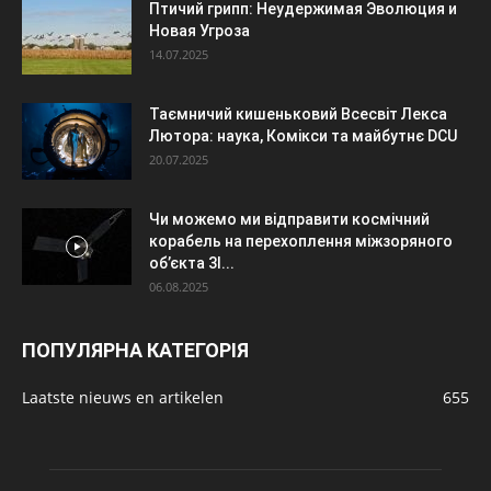
Птичий грипп: Неудержимая Эволюция и
Новая Угроза
14.07.2025
Таємничий кишеньковий Всесвіт Лекса
Лютора: наука, Комікси та майбутнє DCU
20.07.2025
Чи можемо ми відправити космічний
корабель на перехоплення міжзоряного
об’єкта 3I...
06.08.2025
ПОПУЛЯРНА КАТЕГОРІЯ
Laatste nieuws en artikelen
655