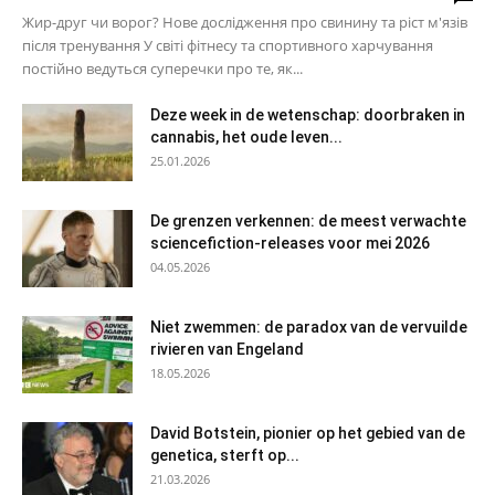
Жир-друг чи ворог? Нове дослідження про свинину та ріст м'язів
після тренування У світі фітнесу та спортивного харчування
постійно ведуться суперечки про те, як...
Deze week in de wetenschap: doorbraken in
cannabis, het oude leven...
25.01.2026
De grenzen verkennen: de meest verwachte
sciencefiction-releases voor mei 2026
04.05.2026
Niet zwemmen: de paradox van de vervuilde
rivieren van Engeland
18.05.2026
David Botstein, pionier op het gebied van de
genetica, sterft op...
21.03.2026