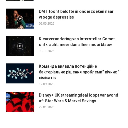
DMT toont belofte in onderzoeken naar
vroege depressies
03.03.2026
Kleurverandering van Interstellar Comet
ontkracht: meer dan alleen mooi blauw
10.11.2025
Команда виявила потенційне
бактеріальне рішення проблеми” вічних ”
хімікатів
12.09.2025
Disney+ UK streamingdeal loopt vanavond
af: Star Wars & Marvel Savings
29.01.2026