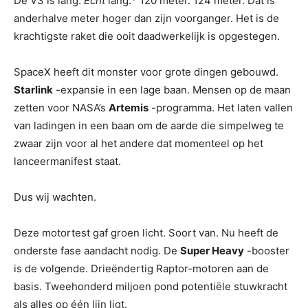
De V3 is lang.
Echt
lang.* 120 meter. 124 meter. Dat is
anderhalve meter hoger dan zijn voorganger. Het is de
krachtigste raket die ooit daadwerkelijk is opgestegen.
SpaceX heeft dit monster voor grote dingen gebouwd.
Starlink
-expansie in een lage baan. Mensen op de maan
zetten voor NASA’s
Artemis
-programma. Het laten vallen
van ladingen in een baan om de aarde die simpelweg te
zwaar zijn voor al het andere dat momenteel op het
lanceermanifest staat.
Dus wij wachten.
Deze motortest gaf groen licht. Soort van. Nu heeft de
onderste fase aandacht nodig. De
Super Heavy
-booster
is de volgende. Drieëndertig Raptor-motoren aan de
basis. Tweehonderd miljoen pond potentiële stuwkracht
als alles op één lijn ligt.