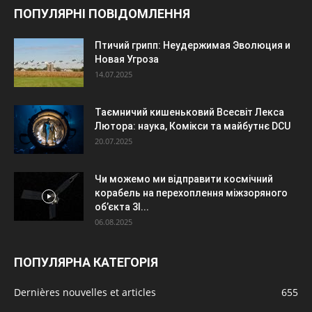
ПОПУЛЯРНІ ПОВІДОМЛЕННЯ
Птичий грипп: Неудержимая Эволюция и
Новая Угроза
14.07.2025
Таємничий кишеньковий Всесвіт Лекса
Лютора: наука, Комікси та майбутнє DCU
20.07.2025
Чи можемо ми відправити космічний
корабель на перехоплення міжзоряного
об’єкта 3I...
06.08.2025
ПОПУЛЯРНА КАТЕГОРІЯ
Dernières nouvelles et articles
655