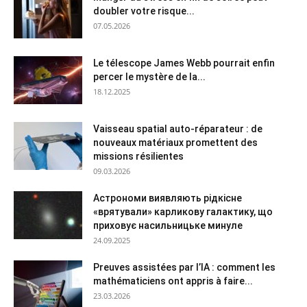
doubler votre risque...
07.05.2026
Le télescope James Webb pourrait enfin
percer le mystère de la...
18.12.2025
Vaisseau spatial auto-réparateur : de
nouveaux matériaux promettent des
missions résilientes
09.03.2026
Астрономи виявляють рідкісне
«врятували» карликову галактику, що
приховує насильницьке минуле
24.09.2025
Preuves assistées par l’IA : comment les
mathématiciens ont appris à faire...
23.03.2026