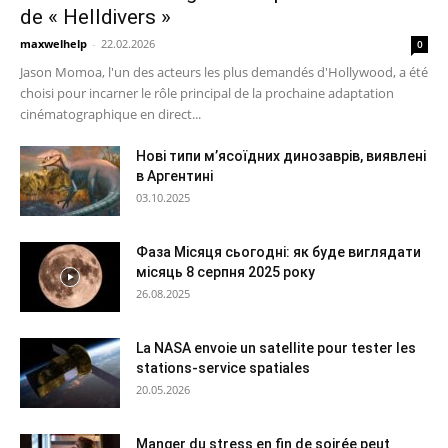
de « Helldivers »
maxwelhelp
-
22.02.2026
0
Jason Momoa, l'un des acteurs les plus demandés d'Hollywood, a été
choisi pour incarner le rôle principal de la prochaine adaptation
cinématographique en direct...
Нові типи м’ясоїдних динозаврів, виявлені
в Аргентині
03.10.2025
Фаза Місяця сьогодні: як буде виглядати
місяць 8 серпня 2025 року
26.08.2025
La NASA envoie un satellite pour tester les
stations-service spatiales
20.05.2026
Manger du stress en fin de soirée peut