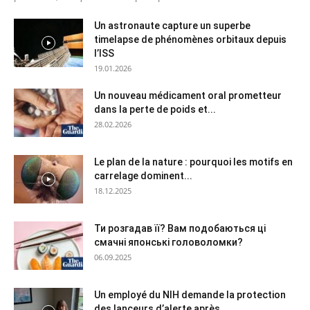
Un astronaute capture un superbe
timelapse de phénomènes orbitaux depuis
l’ISS
19.01.2026
Un nouveau médicament oral prometteur
dans la perte de poids et...
28.02.2026
Le plan de la nature : pourquoi les motifs en
carrelage dominent...
18.12.2025
Ти розгадав її? Вам подобаються ці
смачні японські головоломки?
06.09.2025
Un employé du NIH demande la protection
des lanceurs d’alerte après...