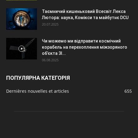
Таємничий кишеньковий Всесвіт Лекса
Лютора: наука, Комікси та майбутнє DCU
20.07.2025
Чи можемо ми відправити космічний
корабель на перехоплення міжзоряного
об’єкта 3I...
06.08.2025
ПОПУЛЯРНА КАТЕГОРІЯ
Dernières nouvelles et articles
655