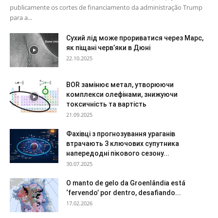
publicamente os cortes de financiamento da administração Trump
para a...
Сухий лід може прориватися через Марс,
як піщані черв’яки в Дюні
22.10.2025
BOR замінює метал, утворюючи
комплекси олефінами, знижуючи
токсичність та вартість
21.09.2025
Фахівці з прогнозування ураганів
втрачають 3 ключових супутника
напередодні пікового сезону...
30.07.2025
O manto de gelo da Groenlândia está
‘fervendo’ por dentro, desafiando...
17.02.2026