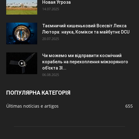
Новая Угроза
14.07.2025
Таємничий кишеньковий Всесвіт Лекса
Лютора: наука, Комікси та майбутнє DCU
20.07.2025
Чи можемо ми відправити космічний
корабель на перехоплення міжзоряного
об’єкта 3I...
06.08.2025
ПОПУЛЯРНА КАТЕГОРІЯ
Últimas notícias e artigos
655