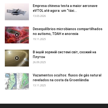
Empresa chinesa testa a maior aeronave
eVTOL até agora: um “táxi...
13.03.2026
Desequilíbrios microbianos compartilhados
no autismo, TDAH e anorexia
19.11.2025
В іншій зоряній системі світ, схожий на
Плутон
26.09.2025
Vazamentos ocultos: fluxos de gás natural
revelados na costa da Groenlândia
13.11.2025