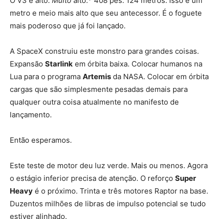
O V3 é alto.
Muito
alto.* 408 pés. 124 metros. Isso é um
metro e meio mais alto que seu antecessor. É o foguete
mais poderoso que já foi lançado.
A SpaceX construiu este monstro para grandes coisas.
Expansão
Starlink
em órbita baixa. Colocar humanos na
Lua para o programa
Artemis
da NASA. Colocar em órbita
cargas que são simplesmente pesadas demais para
qualquer outra coisa atualmente no manifesto de
lançamento.
Então esperamos.
Este teste de motor deu luz verde. Mais ou menos. Agora
o estágio inferior precisa de atenção. O reforço
Super
Heavy
é o próximo. Trinta e três motores Raptor na base.
Duzentos milhões de libras de impulso potencial se tudo
estiver alinhado.