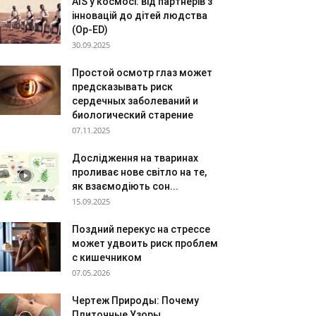
AIS у космосі: від партнерів з
інновацій до дітей людства
(Op-ED)
30.09.2025
Простой осмотр глаз может
предсказывать риск
сердечных заболеваний и
биологический старение
07.11.2025
Дослідження на тваринах
проливає нове світло на те,
як взаємодіють сон...
15.09.2025
Поздний перекус на стрессе
может удвоить риск проблем
с кишечником
07.05.2026
Чертеж Природы: Почему
Плиточные Узоры