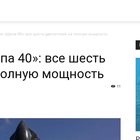
е «Шипа 40»: все шесть двигателей на полную мощность
а 40»: все шесть
 полную мощность
11
Р