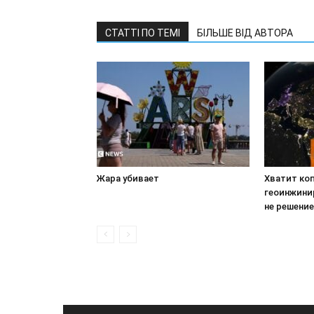
СТАТТІ ПО ТЕМІ
БІЛЬШЕ ВІД АВТОРА
Жара убивает
Хватит коп
геоинжинир
не решение