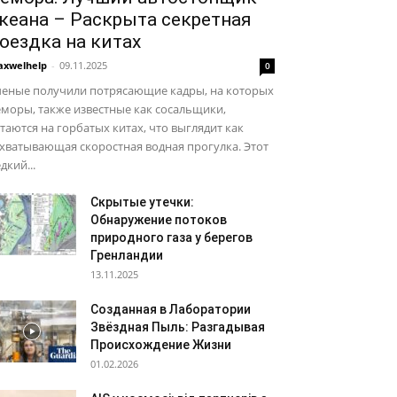
кеана – Раскрыта секретная
оездка на китах
xwelhelp
-
09.11.2025
0
ченые получили потрясающие кадры, на которых
моры, также известные как сосальщики,
таются на горбатых китах, что выглядит как
хватывающая скоростная водная прогулка. Этот
дкий...
Скрытые утечки:
Обнаружение потоков
природного газа у берегов
Гренландии
13.11.2025
Созданная в Лаборатории
Звёздная Пыль: Разгадывая
Происхождение Жизни
01.02.2026