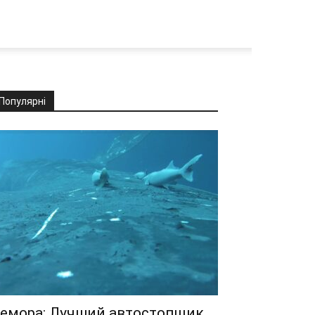
Популярні
емора: Лучший автостопщик