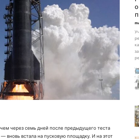
о
п
ma
У
ре
ка
за
ре
 чем через семь дней после предыдущего теста
— вновь встала на пусковую площадку. И на этот