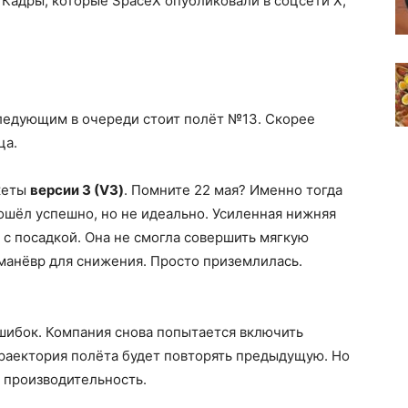
 Кадры, которые SpaceX опубликовали в соцсети X,
Следующим в очереди стоит полёт №13. Скорее
ца.
акеты
версии 3 (V3)
. Помните 22 мая? Именно тогда
ошёл успешно, но не идеально. Усиленная нижняя
с посадкой. Она не смогла совершить мягкую
 манёвр для снижения. Просто приземлилась.
шибок. Компания снова попытается включить
 Траектория полёта будет повторять предыдущую. Но
я производительность.