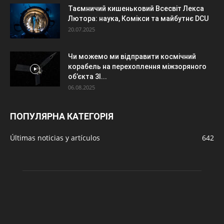
Таємничий кишеньковий Всесвіт Лекса
Лютора: наука, Комікси та майбутнє DCU
20.07.2025
Чи можемо ми відправити космічний
корабель на перехоплення міжзоряного
об’єкта 3I...
06.08.2025
ПОПУЛЯРНА КАТЕГОРІЯ
Últimas noticias y artículos
642