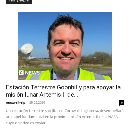
Estación Terrestre Goonhilly para apoyar la
misión lunar Artemis II de...
maxwelhelp
-
28.03.2026
0
Una estación terrestre satelital en Cornwall, Inglaterra, desempeñará
un papel fundamental en la próxima misión Artemis II de la NASA,
cuyo objetivo es enviar...