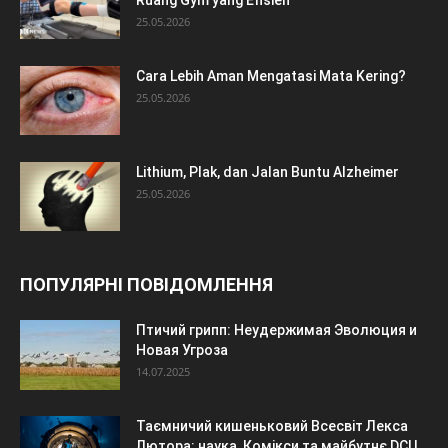
25.05.2026
Cara Lebih Aman Mengatasi Mata Kering?
25.05.2026
Lithium, Plak, dan Jalan Buntu Alzheimer
25.05.2026
ПОПУЛЯРНІ ПОВІДОМЛЕННЯ
Птичий грипп: Неудержимая Эволюция и
Новая Угроза
14.07.2025
Таємничий кишеньковий Всесвіт Лекса
Лютора: наука, Комікси та майбутнє DCU