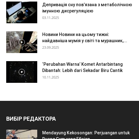
Депривація сну пов’язана з метаболічною
імунною дисрегуляцією
03.11.2025
Новини Новини на цьому тижні:
найдавніша мумія у світі та мурашник,...
23.09.2025
‘Perubahan Warna’ Komet Antarbintang
Dibantah: Lebih dari Sekadar Biru Cantik
10.11.2025
ВИБІР РЕДАКТОРА
Mendayung Kekosongan: Perjuangan untuk
Ruang Gym yang Efisien