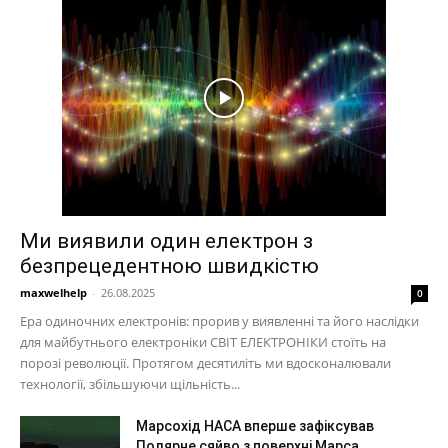
Ми виявили один електрон з
безпрецедентною швидкістю
maxwelhelp
-
26.08.2025
0
Ера одиночних електронів: прорив у виявленні та його наслідки
для майбутнього електроніки СВІТ ЕЛЕКТРОНІКИ стоїть на
порозі революції. Протягом десятиліть ми вдосконалювали
технології, збільшуючи щільність...
Марсохід НАСА вперше зафіксував
Полярне сяйво з поверхні Марса