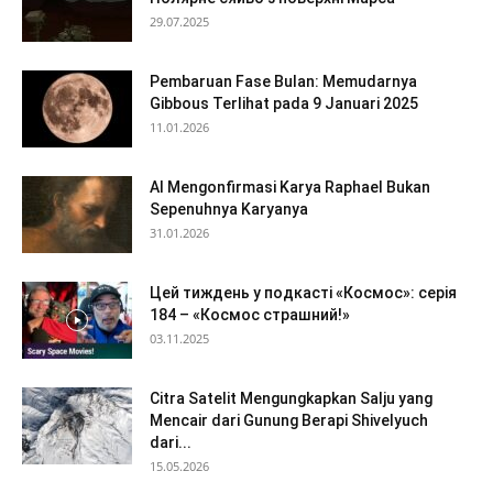
29.07.2025
Pembaruan Fase Bulan: Memudarnya
Gibbous Terlihat pada 9 Januari 2025
11.01.2026
AI Mengonfirmasi Karya Raphael Bukan
Sepenuhnya Karyanya
31.01.2026
Цей тиждень у подкасті «Космос»: серія
184 – «Космос страшний!»
03.11.2025
Citra Satelit Mengungkapkan Salju yang
Mencair dari Gunung Berapi Shivelyuch
dari...
15.05.2026