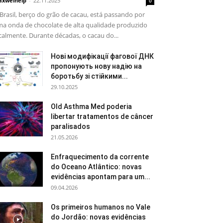
xwelhelp
-
22.11.2025
0
Brasil, berço do grão de cacau, está passando por
a onda de chocolate de alta qualidade produzido
calmente. Durante décadas, o cacau do...
Нові модифікації фагової ДНК
пропонують нову надію на
боротьбу зі стійкими...
29.10.2025
Old Asthma Med poderia
libertar tratamentos de câncer
paralisados
21.05.2026
Enfraquecimento da corrente
do Oceano Atlântico: novas
evidências apontam para um...
09.04.2026
Os primeiros humanos no Vale
do Jordão: novas evidências