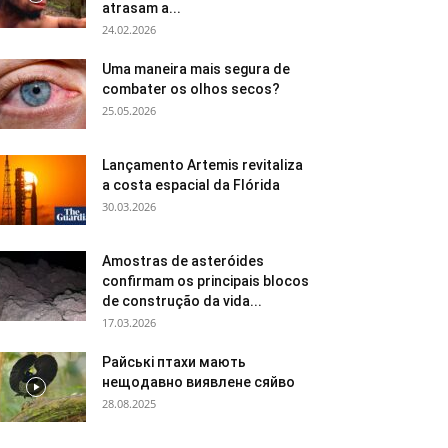
atrasam a...
24.02.2026
Uma maneira mais segura de
combater os olhos secos?
25.05.2026
Lançamento Artemis revitaliza
a costa espacial da Flórida
30.03.2026
Amostras de asteróides
confirmam os principais blocos
de construção da vida...
17.03.2026
Райські птахи мають
нещодавно виявлене сяйво
28.08.2025