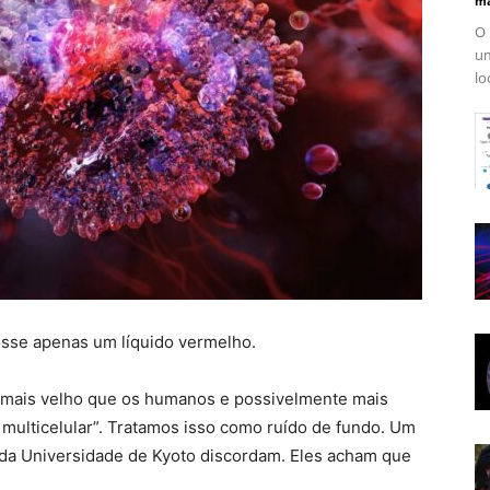
ma
O 
um
lo
osse apenas um líquido vermelho.
 mais velho que os humanos e possivelmente mais
multicelular”. Tratamos isso como ruído de fundo. Um
 da Universidade de Kyoto discordam. Eles acham que