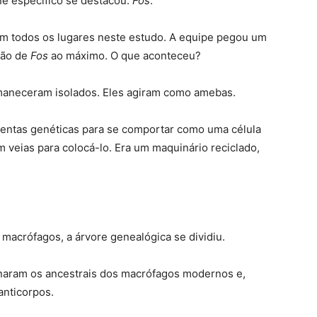
e específico se destacou:
Fos
.
 em todos os lugares neste estudo. A equipe pegou um
são de
Fos
ao máximo. O que aconteceu?
rmaneceram isolados. Eles agiram como amebas.
rramentas genéticas para se comportar como uma célula
em veias para colocá-lo. Era um maquinário reciclado,
 macrófagos, a árvore genealógica se dividiu.
naram os ancestrais dos macrófagos modernos e,
anticorpos.