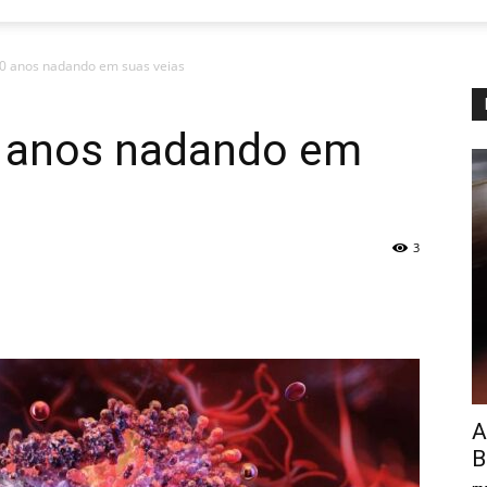
00 anos nadando em suas veias
00 anos nadando em
3
A
B