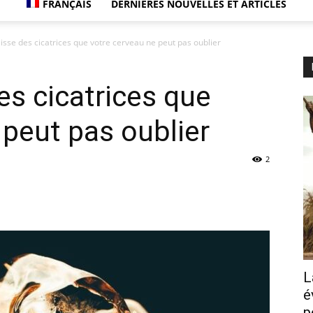
FRANÇAIS
DERNIÈRES NOUVELLES ET ARTICLES
aisse des cicatrices que votre cerveau ne peut pas oublier
es cicatrices que
 peut pas oublier
2
L
é
p