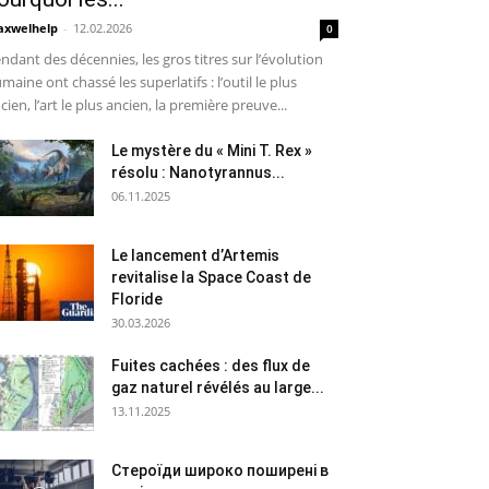
xwelhelp
-
12.02.2026
0
ndant des décennies, les gros titres sur l’évolution
maine ont chassé les superlatifs : l’outil le plus
cien, l’art le plus ancien, la première preuve...
Le mystère du « Mini T. Rex »
résolu : Nanotyrannus...
06.11.2025
Le lancement d’Artemis
revitalise la Space Coast de
Floride
30.03.2026
Fuites cachées : des flux de
gaz naturel révélés au large...
13.11.2025
Стероїди широко поширені в