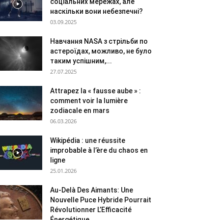
соціальних мережах, але
наскільки вони небезпечні?
03.09.2025
Навчання NASA з стрільби по
астероїдах, можливо, не було
таким успішним,...
27.07.2025
Attrapez la « fausse aube » :
comment voir la lumière
zodiacale en mars
06.03.2026
Wikipédia : une réussite
improbable à l’ère du chaos en
ligne
25.01.2026
Au-Delà Des Aimants: Une
Nouvelle Puce Hybride Pourrait
Révolutionner L’Efficacité
Énergétique...