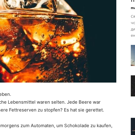
ma
Ся
ч
ди
ен
ieben.
che Lebensmittel waren selten. Jede Beere war
sere Fettreserven zu stopfen? Es hat sie gerettet.
hr morgens zum Automaten, um Schokolade zu kaufen,