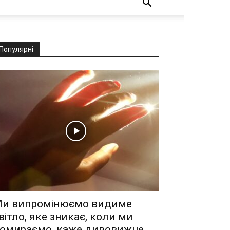
Популярні
и випромінюємо видиме
вітло, яке зникає, коли ми
омираємо, каже дивовижне...