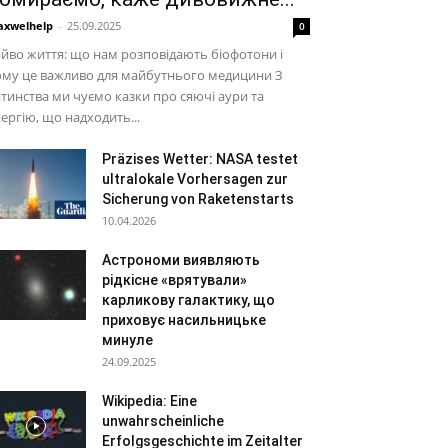
xwelhelp
-
25.09.2025
0
йво життя: що нам розповідають біофотони і
ому це важливо для майбутнього медицини З
тинства ми чуємо казки про сяючі аури та
ергію, що надходить...
Präzises Wetter: NASA testet
ultralokale Vorhersagen zur
Sicherung von Raketenstarts
10.04.2026
Астрономи виявляють
рідкісне «врятували»
карликову галактику, що
приховує насильницьке
минуле
24.09.2025
Wikipedia: Eine
unwahrscheinliche
Erfolgsgeschichte im Zeitalter