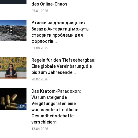
des Online-Chaos
25.01.2026
Утиски на дослідницьких
базах в Антарктиці можуть
створити проблеми для
форпостів...
31.08.2025
Regeln für den Tiefseebergbau:
Eine globale Vereinbarung, die
bis zum Jahresende...
28.02.2026
Das Kratom-Paradoxon:
Warum steigende
Vergiftungsraten eine
wachsende öffentliche
Gesundheitsdebatte
verschleiern
13.04.2026