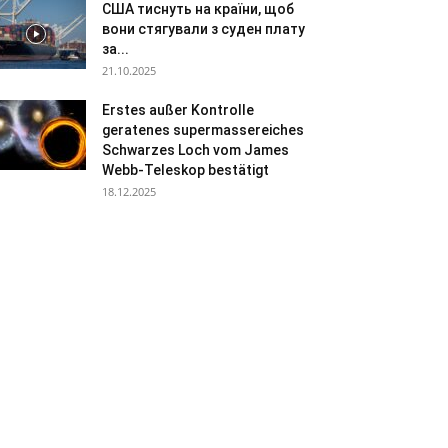
США тиснуть на країни, щоб
вони стягували з суден плату
за...
21.10.2025
Erstes außer Kontrolle
geratenes supermassereiches
Schwarzes Loch vom James
Webb-Teleskop bestätigt
18.12.2025