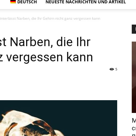
DEUTSCH
NEUESTE NACHRICHTEN UND ARTIKEL
interlässt Narben, die Ihr Gehirn nicht ganz vergessen kann
t Narben, die Ihr
z vergessen kann
5
М
с
п