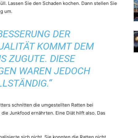
 Müll. Lassen Sie den Schaden kochen. Dann stellen Sie
ng um.
RBESSERUNG DER
ALITÄT KOMMT DEM
S ZUGUTE. DIESE
GEN WAREN JEDOCH
LSTÄNDIG.“
ers schnitten die umgestellten Ratten bei
die Junkfood ernährten. Eine Diät hilft also. Das
alisierte sich nicht. Sie konnten die Ratten nicht