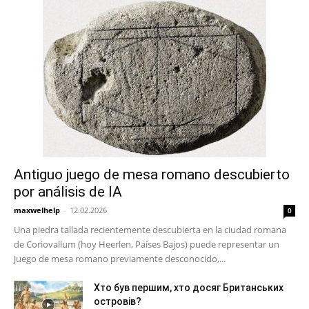
Antiguo juego de mesa romano descubierto
por análisis de IA
maxwelhelp
-
12.02.2026
0
Una piedra tallada recientemente descubierta en la ciudad romana
de Coriovallum (hoy Heerlen, Países Bajos) puede representar un
juego de mesa romano previamente desconocido,...
Хто був першим, хто досяг Британських
островів?