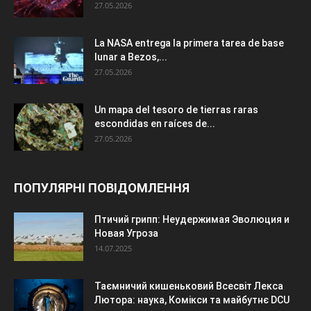
27.05.2026
La NASA entrega la primera tarea de base
lunar a Bezos,...
27.05.2026
Un mapa del tesoro de tierras raras
escondidas en raíces de...
27.05.2026
ПОПУЛЯРНІ ПОВІДОМЛЕННЯ
Птичий грипп: Неудержимая Эволюция и
Новая Угроза
14.07.2025
Таємничий кишеньковий Всесвіт Лекса
Лютора: наука, Комікси та майбутнє DCU