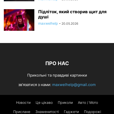
Підліток, який створив щит для
душі
maxwelhelp
-
20.05.2026
ПРО НАС
Прикольні та правдиві картинки
зв'язатися з нами:
maxwelhelp@gmail.com
Новости
Це цікаво
Приколи
Авто / Мото
Прислане
Знаменитості
Гаджети
Подорожі