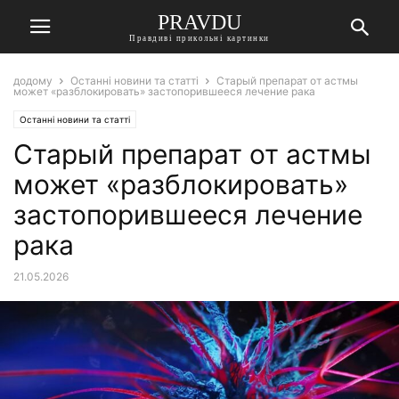
PRAVDU
Правдиві прикольні картинки
додому
Останні новини та статті
Старый препарат от астмы
может «разблокировать» застопорившееся лечение рака
Останні новини та статті
Старый препарат от астмы
может «разблокировать»
застопорившееся лечение
рака
21.05.2026