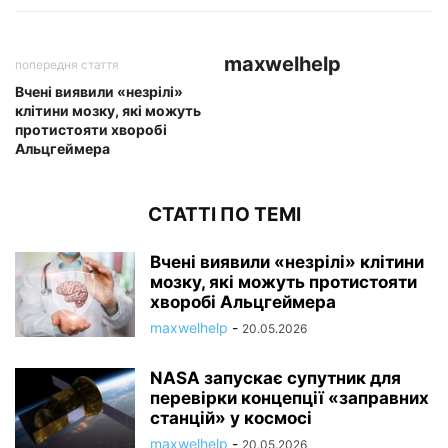
maxwelhelp
попередня стаття
Вчені виявили «незрілі»
клітини мозку, які можуть
протистояти хворобі
Альцгеймера
СТАТТІ ПО ТЕМІ
Вчені виявили «незрілі» клітини
мозку, які можуть протистояти
хворобі Альцгеймера
maxwelhelp
-
20.05.2026
NASA запускає супутник для
перевірки концепції «заправних
станцій» у космосі
maxwelhelp
-
20.05.2026