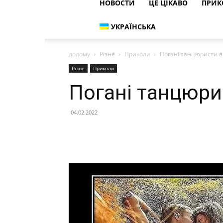
НОВОСТИ
ЦЕ ЦІКАВО
ПРИК
УКРАЇНСЬКА
додому
Різне
Приколи
Погані танцюристи в
Різне
Приколи
Погані танцюри
04.02.2022