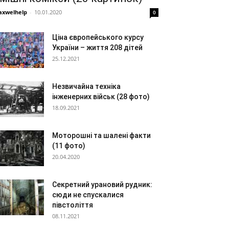
xwelhelp
-
10.01.2020
0
Ціна європейського курсу
України – життя 208 дітей
25.12.2021
Незвичайна техніка
інженерних військ (28 фото)
18.09.2021
Моторошні та шалені факти
(11 фото)
20.04.2020
Секретний урановий рудник:
сюди не спускалися
півстоліття
08.11.2021