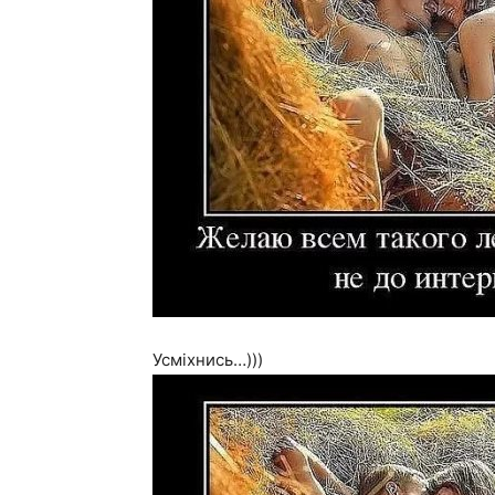
Усміхнись…)))