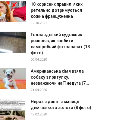
10 корисних правил, яких
ретельно дотримується
кожна француженка
12.10.2021
Голландський художник
розповів, як зробити
саморобний фотоапарат (13
фото)
06.04.2020
Американська сімя взяла
собаку з притулку,
незважаючи на її недуга (7...
21.04.2020
Нерозгадана таємниця
демінського золота (8 фото)
19.02.2020