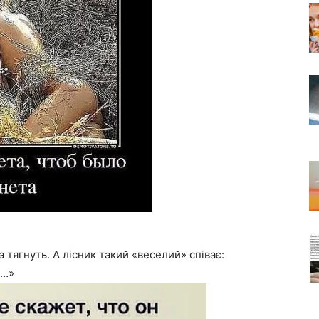
 тягнуть. А лісник такий «веселий» співає:
е…»