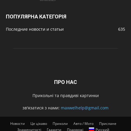
ПОПУЛЯРНА КАТЕГОРІЯ
Последние новости и статьи
635
ПРО НАС
Прикольні та правдиві картинки
зв'язатися з нами:
maxwelhelp@gmail.com
Новости
Це цікаво
Приколи
Авто / Мото
Прислане
Знаменитості
Гаджети
Подорожі
Русский