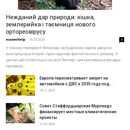
Нежданий дар природи: кішка,
землерийка і таємниця нового
ортореовірусу
maxwelhelp
-
16.07.2025
0
У тихому передмісті Флориди, за буденним заднім двором,
розгорнулася історія, гідна науково-фантастичного роману. У
центрі цієї історії-кішка на ім'я Пеппер, чия мисливська вигадка
призвела...
Европа пересматривает запрет на
автомобили с ДВС к 2035 году под...
18.11.2025
Совет Стаффордширских Мурлендс
финансирует местные климатические
проекты
15.03.2026