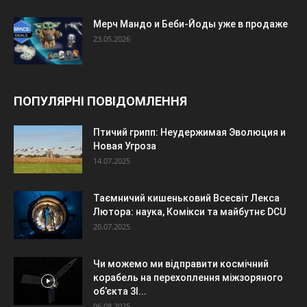
Мерч Мандо и Беби-Йоды уже в продаже
23.05.2026
ПОПУЛЯРНІ ПОВІДОМЛЕННЯ
Птичий грипп: Неудержимая Эволюция и
Новая Угроза
14.07.2025
Таємничий кишеньковий Всесвіт Лекса
Лютора: наука, Комікси та майбутнє DCU
20.07.2025
Чи можемо ми відправити космічний
корабель на перехоплення міжзоряного
об’єкта 3I...
06.08.2025