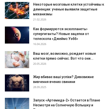
Некоторые мозговые клетки устойчивы к
деменции: ученые выявили защитные
механизмы
21.02.2026
Как формируются экзопланеты-
супергиганты? Новые зацепки от
телескопа «Джеймс Уэбб»
16.04.2026
Ваш мозг, возможно, рождает новые
клетки прямо сейчас. Вот что они...
20.05.2026
Жир вбиває ваші успіхи? Дивовижне
вивчення вчених свинини
28.09.2025
Запуск «Артемида-2» Остается в Плане
Несмотря на Солнечную Вспышку и