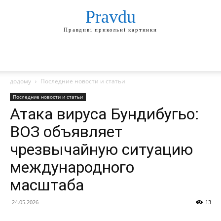
Pravdu
Правдиві прикольні картинки
додому
Последние новости и статьи
Последние новости и статьи
Атака вируса Бундибугьо:
ВОЗ объявляет
чрезвычайную ситуацию
международного
масштаба
24.05.2026
13