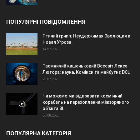
ПОПУЛЯРНІ ПОВІДОМЛЕННЯ
Птичий грипп: Неудержимая Эволюция и
Новая Угроза
14.07.2025
Таємничий кишеньковий Всесвіт Лекса
Лютора: наука, Комікси та майбутнє DCU
20.07.2025
Чи можемо ми відправити космічний
корабель на перехоплення міжзоряного
об’єкта 3I...
06.08.2025
ПОПУЛЯРНА КАТЕГОРІЯ