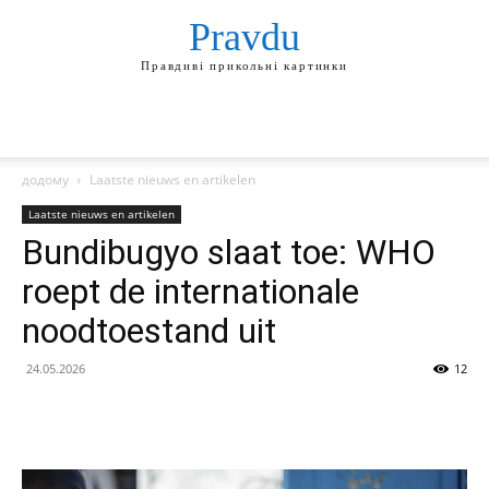
Pravdu
Правдиві прикольні картинки
додому
Laatste nieuws en artikelen
Laatste nieuws en artikelen
Bundibugyo slaat toe: WHO
roept de internationale
noodtoestand uit
24.05.2026
12