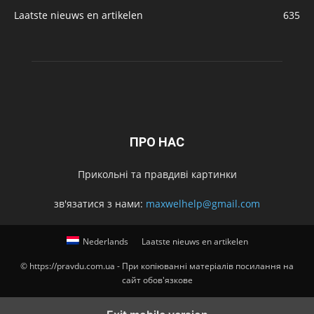
Laatste nieuws en artikelen
635
ПРО НАС
Прикольні та правдиві картинки
зв'язатися з нами:
maxwelhelp@gmail.com
Nederlands
Laatste nieuws en artikelen
© https://pravdu.com.ua - При копіюванні матеріалів посилання на
сайт обов'язкове