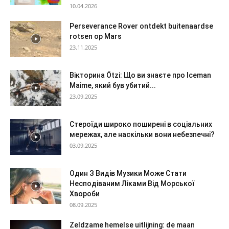
10.04.2026
Perseverance Rover ontdekt buitenaardse
rotsen op Mars
23.11.2025
Вікторина Ötzi: Що ви знаєте про Iceman
Maime, який був убитий...
23.09.2025
Стероїди широко поширені в соціальних
мережах, але наскільки вони небезпечні?
03.09.2025
Один З Видів Музики Може Стати
Несподіваним Ліками Від Морської
Хвороби
08.09.2025
Zeldzame hemelse uitlijning: de maan