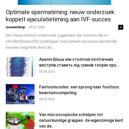
Optimale spermatiming: nieuw onderzoek
koppelt ejaculatietiming aan IVF-succes
maxwelhelp
-
06.01.2026
0
Een nieuw klinisch onderzoek suggereert dat mannen die in-
vitrofertilisatie (IVF) ondergaan, hun kansen op succes aanzienlijk
kunnen vergroten door de...
Аналіз більш ніж столітніх політичних
виступів ставить під сумнів теорію про...
05.08.2025
Fantoomcodes: een sprong naar foutloos
kwantumcomputing
04.03.2026
Van microscopische schelpen tot
natuurkundige grappen: de eigenzinnige kant
van de...