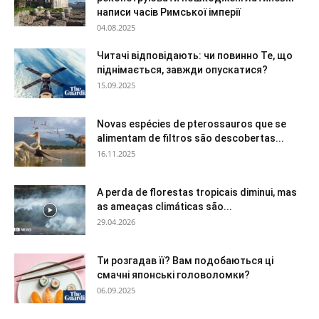
написи часів Римської імперії
04.08.2025
Читачі відповідають: чи повинно Те, що
піднімається, завжди опускатися?
15.09.2025
Novas espécies de pterossauros que se
alimentam de filtros são descobertas...
16.11.2025
A perda de florestas tropicais diminui, mas
as ameaças climáticas são...
29.04.2026
Ти розгадав її? Вам подобаються ці
смачні японські головоломки?
06.09.2025