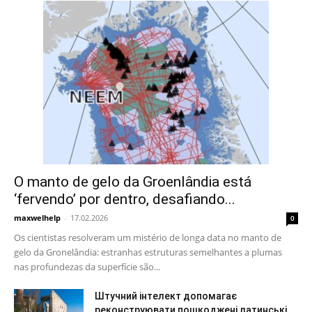
O manto de gelo da Groenlândia está
‘fervendo’ por dentro, desafiando...
maxwelhelp
-
17.02.2026
0
Os cientistas resolveram um mistério de longa data no manto de
gelo da Gronelândia: estranhas estruturas semelhantes a plumas
nas profundezas da superfície são...
Штучний інтелект допомагає
реконструювати пошкоджені латинські