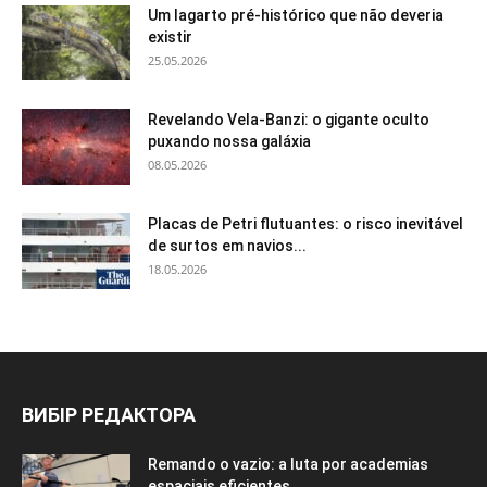
Um lagarto pré-histórico que não deveria
existir
25.05.2026
Revelando Vela-Banzi: o gigante oculto
puxando nossa galáxia
08.05.2026
Placas de Petri flutuantes: o risco inevitável
de surtos em navios...
18.05.2026
ВИБІР РЕДАКТОРА
Remando o vazio: a luta por academias
espaciais eficientes