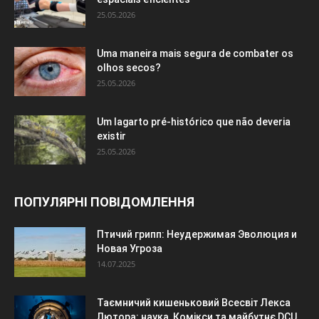
25.05.2026
Uma maneira mais segura de combater os
olhos secos?
25.05.2026
Um lagarto pré-histórico que não deveria
existir
25.05.2026
ПОПУЛЯРНІ ПОВІДОМЛЕННЯ
Птичий грипп: Неудержимая Эволюция и
Новая Угроза
14.07.2025
Таємничий кишеньковий Всесвіт Лекса
Лютора: наука, Комікси та майбутнє DCU