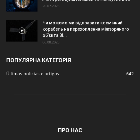
20.07.2025
Чи можемо ми відправити космічний
корабель на перехоплення міжзоряного
об’єкта 3I...
06.08.2025
ПОПУЛЯРНА КАТЕГОРІЯ
Últimas notícias e artigos
642
ПРО НАС