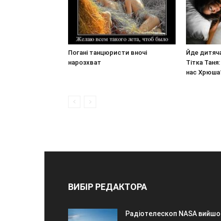
Погані танцюристи вночі
Йде дитяча
нарозхват
Тітка Таня:
нас Хрюша
ВИБІР РЕДАКТОРА
Радіотелескоп NASA вийшо