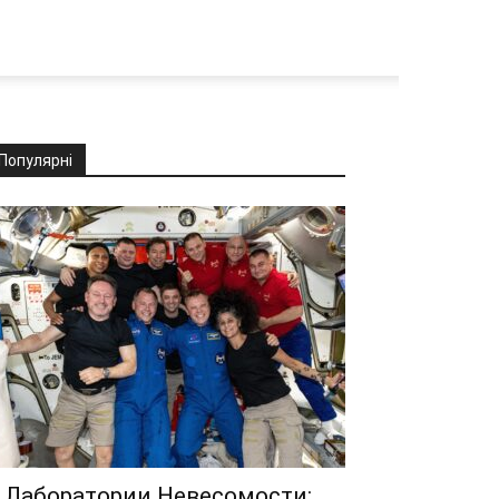
Популярні
 Лаборатории Невесомости: