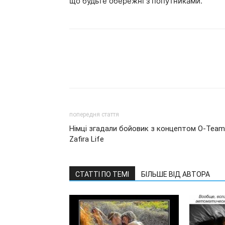
що будьте обережні з попутниками.
попередня стаття
Німці згадали бойовик з концептом O-Team
Zafira Life
СТАТТІ ПО ТЕМІ
БІЛЬШЕ ВІД АВТОРА