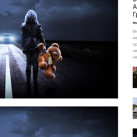
А
Г
ma
Ме
не
ор
не
не