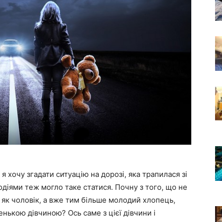
 я хочу згадати ситуацію на дорозі, яка трапилася зі
одіями теж могло таке статися. Почну з того, що не
е як чоловік, а вже тим більше молодий хлопець,
ькою дівчиною? Ось саме з цієї дівчини і