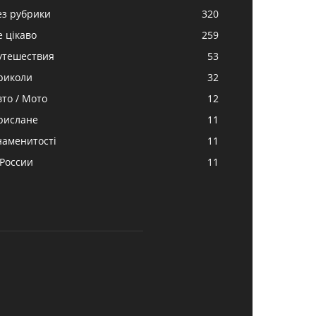
ез рубрики
320
е цікаво
259
утешествия
53
риколи
32
вто / Мото
12
рислане
11
наменитості
11
 России
11