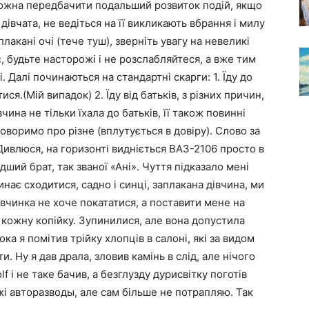
можна передбачити подальший розвиток подій, якщо
івчата, не ведіться на її викликають вбрання і милу
плакані очі (тече туш), зверніть увагу на невеликі
 є, будьте насторожі і не розслабляйтеся, а вже тим
 Далі починаються на стандартні скарги: 1. Їду до
тися.(Мій випадок) 2. Їду від батьків, з різних причин,
ина не тільки їхала до батьків, її також повинні
говоримо про різне (вплутується в довіру). Слово за
 Дивлюся, на горизонті видніється ВАЗ-2106 просто в
дший брат, так званої «Ані». Чуття підказало мені
инає сходитися, садно і синці, заплакана дівчина, ми
івчинка не хоче покататися, а поставити мене на
а кожну копійку. Зупинилися, але вона допустила
а я помітив трійку хлопців в салоні, які за видом
 Ну я дав драла, зловив камінь в слід, але нічого
 і не таке бачив, а безглузду дурисвітку поготів
жі авторазводы, але сам більше не потрапляю. Так