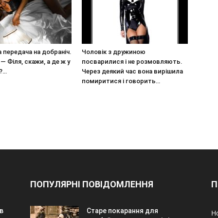
 передача на добраніч.
Чоловік з дружиною
 — Філя, скажи, а де ж у
посварилися і не розмовляють.
?…
Через деякий час вона вирішила
помиритися і говорить…
ПОПУЛЯРНІ ПОВІДОМЛЕННЯ
П
в
Старе покарання для
Н