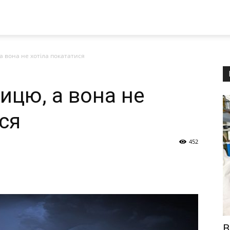
а вона не хотіла покататися
ицю, а вона не
ся
452
В