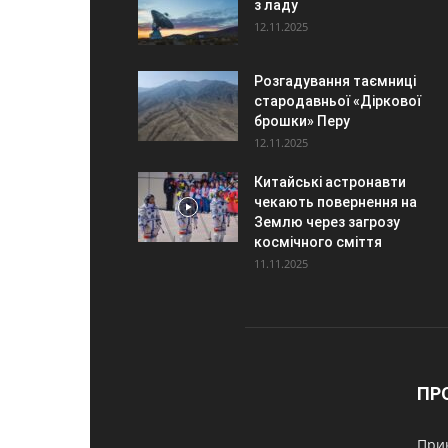
з ладу
12.11.2025
Розгадування таємниці
стародавньої «Діркової
брошки» Перу
12.11.2025
Китайські астронавти
чекають повернення на
Землю через загрозу
космічного сміття
11.11.2025
ПР
Прик