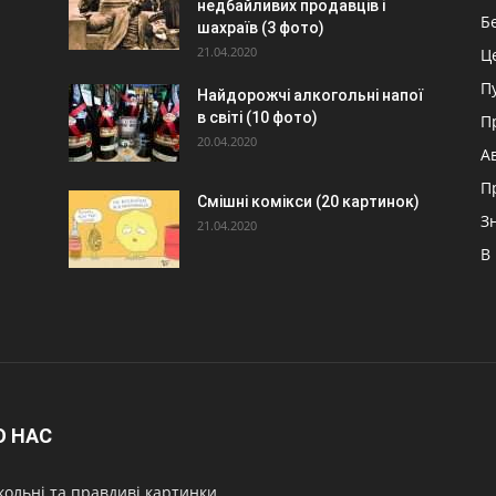
недбайливих продавців і
Б
шахраїв (3 фото)
21.04.2020
Ц
П
Найдорожчі алкогольні напої
в світі (10 фото)
П
20.04.2020
А
П
Смішні комікси (20 картинок)
З
21.04.2020
В
О НАС
ольні та правдиві картинки