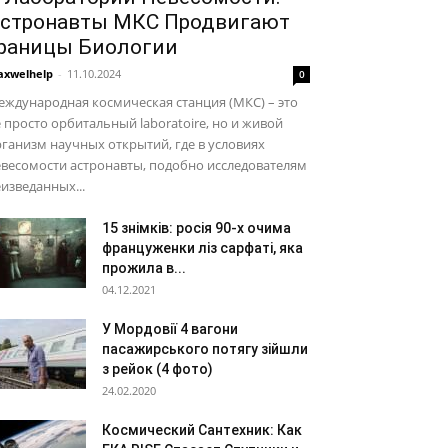
стронавты МКС Продвигают
раницы Биологии
xwelhelp
-
11.10.2024
0
ждународная космическая станция (МКС) – это
 просто орбитальный laboratoire, но и живой
ганизм научных открытий, где в условиях
весомости астронавты, подобно исследователям
изведанных...
15 знімків: росія 90-х очима
француженки ліз сарфаті, яка
прожила в...
04.12.2021
У Мордовії 4 вагони
пасажирського потягу зійшли
з рейок (4 фото)
24.02.2020
Космический Сантехник: Как