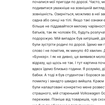
почалися мої пригоди по дорозі. Часто, 
подивитися уважніше на зовнішній вигляд д
зовнішність. Озирніться, можливо в неї за
садна або синці на тілі. Якщо такі ознаки
більше не піддавайтеся милому чарівності.
батьків, так як чоловік б’є, будуть розлуча
подорожую. Мій випадок був хитріший, дівч
були зустріти родичі по дорозі. Їдемо ми 
слово і не помітив, як минуло 40 хвилин.
«Бункер». І як не дивно, це виявився моло
відразу, що щось не так. І тут картина поч
вдвох їдемо близько години. Я розумію, д
бабки. А тоді я був студентом і боровся з
помилку і занадто швидко вийшла. Краєм ок
були налаштовані конкретно мене розвести.
страшного, мій старенький Volkswagen Golf
переживе. Пізніше від товаришів, чув схо