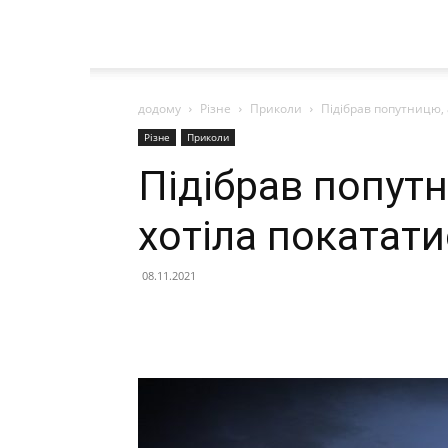
додому
Різне
Приколи
Підібрав попутницю, 
Різне
Приколи
Підібрав попутн
хотіла покатати
08.11.2021