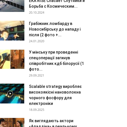
ЕКА RISE Спасает Спутники и
Борьба с Космическим...
20.10.2024
Грабіжник ломбарду в
Новосибірську до нападу і
після (2 фото +...
24.01.2020
У мінську при проведенні
спецоперації загинув
співробітник кдб білорусії (1
фото...
29.09.2021
Scalable strategy виробляє
високоякісні нановолокна
чорного фосфору для
електроніки
18.09.2025
Як виглядають актори
«Аладдіна» в реальному