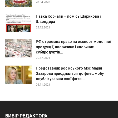
20.04.2020
Павка Корчагін – помісь Шарикова і
Швондера
25.12.2021
РФ отримала право на експорт молочної
продукції, яловичини і яловичих
субпродуктів...
25.12.2021
Представник російського Мзс Марія
Захарова приєдналася до флешмобу,
опублікувавши свої фото...
08.11.2021
ВИБІР РЕДАКТОРА