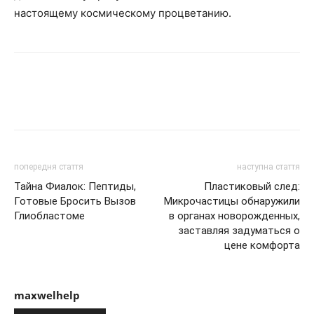
настоящему космическому процветанию.
попередня стаття
наступна стаття
Тайна Фиалок: Пептиды,
Пластиковый след:
Готовые Бросить Вызов
Микрочастицы обнаружили
Глиобластоме
в органах новорожденных,
заставляя задуматься о
цене комфорта
maxwelhelp