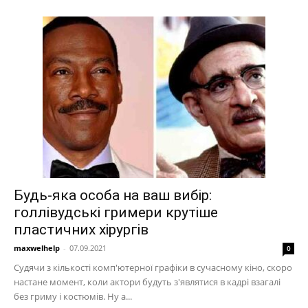
Будь-яка особа на ваш вибір:
голлівудські гримери крутіше
пластичних хірургів
maxwelhelp
-
07.09.2021
0
Судячи з кількості комп'ютерної графіки в сучасному кіно, скоро
настане момент, коли актори будуть з'являтися в кадрі взагалі
без гриму і костюмів. Ну а...