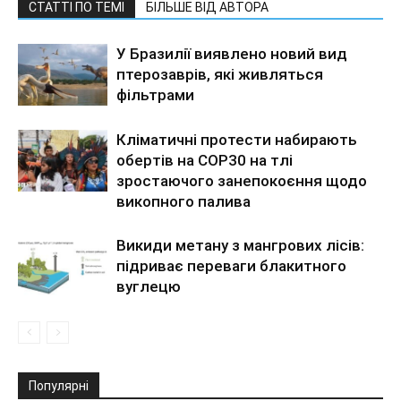
СТАТТІ ПО ТЕМІ
БІЛЬШЕ ВІД АВТОРА
У Бразилії виявлено новий вид
птерозаврів, які живляться
фільтрами
Кліматичні протести набирають
обертів на COP30 на тлі
зростаючого занепокоєння щодо
викопного палива
Викиди метану з мангрових лісів:
підриває переваги блакитного
вуглецю
Популярні