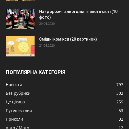
Найдорожчі алкогольні напої в світі (10
фото)
20.04.2020
Смішні комікси (20 картинок)
21.04.2020
ПОПУЛЯРНА КАТЕГОРІЯ
Новости
797
Без рубрики
302
Це цікаво
259
Путешествия
53
Приколи
32
Авто / Мото
12