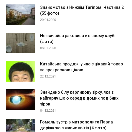
Знайомство з Нижнім Тагілом. Частина 2
(55 фото)
20.04.2020
Незвичайна раковина в нічному клубі
(фото)
08.01.2020
Китайська продаж: у нас є цікавий товар
за прекрасною ціною
22.12.2021
Знайдено білу карликову зірку, яка є
найгарячішою серед відомих подібних
зірок
04.12.2021
Гомель зустрів митрополита Павла
доріжкою з живих квітів (4 фото)