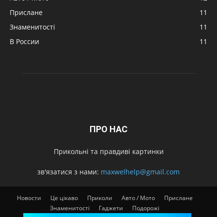
Прислане
11
Знаменитості
11
В России
11
ПРО НАС
Прикольні та правдиві картинки
зв'язатися з нами:
maxwelhelp@gmail.com
Новости
Це цікаво
Приколи
Авто / Мото
Прислане
Знаменитості
Гаджети
Подорожі