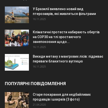
У Бразилії виявлено новий вид
птерозаврів, які живляться фільтрами
16.11.2025
Кліматичні протести набирають обертів
на COP30 на тлі зростаючого
занепокоєння щодо...
16.11.2025
Викиди метану з мангрових лісів: підриває
переваги блакитного вуглецю
16.11.2025
ПОПУЛЯРНІ ПОВІДОМЛЕННЯ
Старе покарання для недбайливих
продавців і шахраїв (3 фото)
21.04.2020