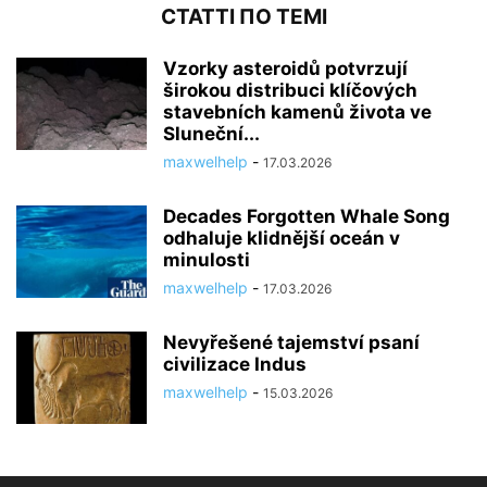
СТАТТІ ПО ТЕМІ
Vzorky asteroidů potvrzují
širokou distribuci klíčových
stavebních kamenů života ve
Sluneční...
maxwelhelp
-
17.03.2026
Decades Forgotten Whale Song
odhaluje klidnější oceán v
minulosti
maxwelhelp
-
17.03.2026
Nevyřešené tajemství psaní
civilizace Indus
maxwelhelp
-
15.03.2026