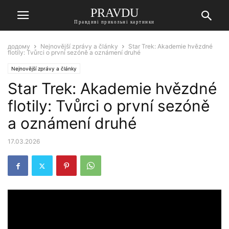
PRAVDU
Правдиві прикольні картинки
додому
Nejnovější zprávy a články
Star Trek: Akademie hvězdné
flotily: Tvůrci o první sezóně a oznámení druhé
Nejnovější zprávy a články
Star Trek: Akademie hvězdné
flotily: Tvůrci o první sezóně
a oznámení druhé
17.03.2026