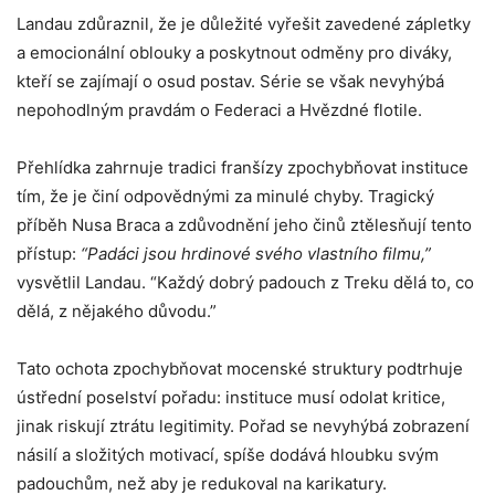
Landau zdůraznil, že je důležité vyřešit zavedené zápletky
a emocionální oblouky a poskytnout odměny pro diváky,
kteří se zajímají o osud postav. Série se však nevyhýbá
nepohodlným pravdám o Federaci a Hvězdné flotile.
Přehlídka zahrnuje tradici franšízy zpochybňovat instituce
tím, že je činí odpovědnými za minulé chyby. Tragický
příběh Nusa Braca a zdůvodnění jeho činů ztělesňují tento
přístup:
“Padáci jsou hrdinové svého vlastního filmu,”
vysvětlil Landau. “Každý dobrý padouch z Treku dělá to, co
dělá, z nějakého důvodu.”
Tato ochota zpochybňovat mocenské struktury podtrhuje
ústřední poselství pořadu: instituce musí odolat kritice,
jinak riskují ztrátu legitimity. Pořad se nevyhýbá zobrazení
násilí a složitých motivací, spíše dodává hloubku svým
padouchům, než aby je redukoval na karikatury.