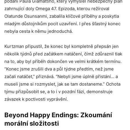
podání Paula Giamattiho, který vymyslel nebezpečný plán
zahrnující doly Omega 47. Epizoda, kterou režíroval
Olatunde Osunsanmi, zabalila klíčové příběhy a poskytla
mladým důstojníkům pocit uzavření. I přes šťastný konec
nebyla cesta k němu jednoduchá.
Kurtzman připustil, že konec byl kompletně přepsán jen
několik týdnů před začátkem natáčení, čímž zdůraznil tlak
na to, aby byl příběh dokončen ve velmi krátkém termínu.
“Konec jsme zrušili dva a půl týdne předtím, než jsme
začali natáčet,” přiznává. “Nebyli jsme úplně přistání… a
museli jsme si rozmyslet, jak se tam dostaneme.” Ochota
týmu přizpůsobit se, a to i v pozdní fázi, demonstruje
závazek k poctivosti vyprávění.
Beyond Happy Endings: Zkoumání
morální složitosti