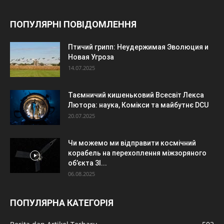
ПОПУЛЯРНІ ПОВІДОМЛЕННЯ
Птичий грипп: Неудержимая Эволюция и
Новая Угроза
14.07.2025
Таємничий кишеньковий Всесвіт Лекса
Лютора: наука, Комікси та майбутнє DCU
20.07.2025
Чи можемо ми відправити космічний
корабель на перехоплення міжзоряного
об’єкта 3I...
06.08.2025
ПОПУЛЯРНА КАТЕГОРІЯ