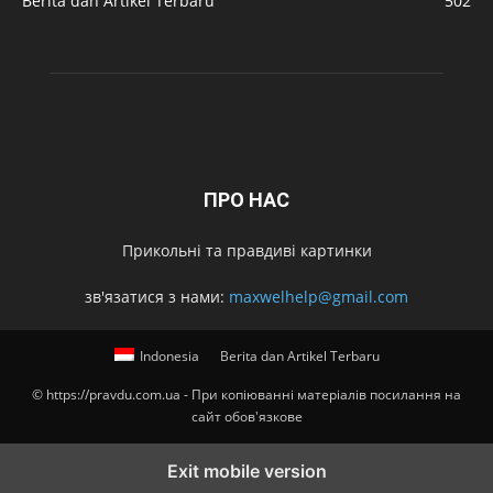
Berita dan Artikel Terbaru
502
ПРО НАС
Прикольні та правдиві картинки
зв'язатися з нами:
maxwelhelp@gmail.com
Indonesia
Berita dan Artikel Terbaru
© https://pravdu.com.ua - При копіюванні матеріалів посилання на
сайт обов'язкове
Exit mobile version