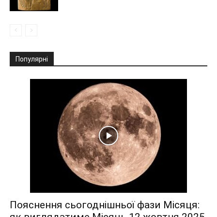
Популярні
Пояснення сьогоднішньої фази Місяця:
як виглядатиме Місяць 12 жовтня 2025