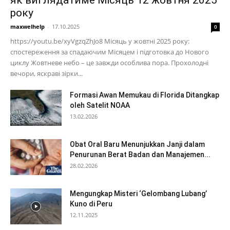
року
maxwelhelp
-
17.10.2025
0
https://youtu.be/xyVgzqZhJo8 Місяць у жовтні 2025 року:
спостереження за спадаючим Місяцем і підготовка до Нового
циклу Жовтневе небо – це завжди особлива пора. Прохолодні
вечори, яскраві зірки...
Formasi Awan Memukau di Florida Ditangkap
oleh Satelit NOAA
13.02.2026
Obat Oral Baru Menunjukkan Janji dalam
Penurunan Berat Badan dan Manajemen...
28.02.2026
Mengungkap Misteri ‘Gelombang Lubang’
Kuno di Peru
12.11.2025