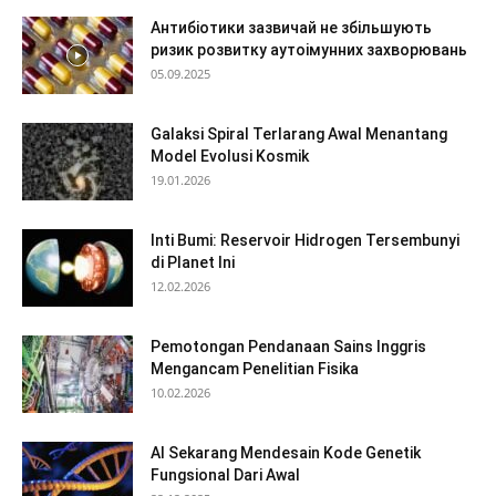
Антибіотики зазвичай не збільшують
ризик розвитку аутоімунних захворювань
05.09.2025
Galaksi Spiral Terlarang Awal Menantang
Model Evolusi Kosmik
19.01.2026
Inti Bumi: Reservoir Hidrogen Tersembunyi
di Planet Ini
12.02.2026
Pemotongan Pendanaan Sains Inggris
Mengancam Penelitian Fisika
10.02.2026
AI Sekarang Mendesain Kode Genetik
Fungsional Dari Awal