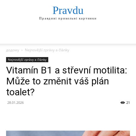
Pravdu
Правдиві прикольні картинки
додому
Nejnovější zprávy a články
Nejnovější zprávy a články
Vitamín B1 a střevní motilita:
Může to změnit váš plán
toalet?
28.01.2026
21