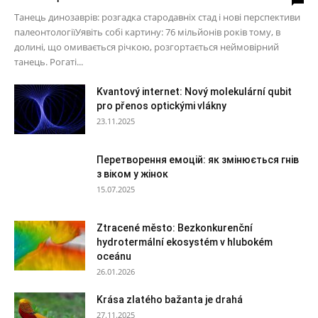
Танець динозаврів: розгадка стародавніх стад і нові перспективи
палеонтологіїУявіть собі картину: 76 мільйонів років тому, в
долині, що омивається річкою, розгортається неймовірний
танець. Рогаті...
Kvantový internet: Nový molekulární qubit
pro přenos optickými vlákny
23.11.2025
Перетворення емоцій: як змінюється гнів
з віком у жінок
15.07.2025
Ztracené město: Bezkonkurenční
hydrotermální ekosystém v hlubokém
oceánu
26.01.2026
Krása zlatého bažanta je drahá
27.11.2025