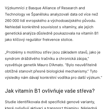
Výzkumníci z Basque Alliance of Research and
Technology ve Španělsku analyzovali data od více než
260 000 lidí evropského a východoasijského původu.
Nehledali konkrétně souvislost s vitamíny, ale jejich
genetická analýza důsledně poukazovala na vitamín B1
jako klíčový regulátor frekvence stolice.
„Problémy s motilitou střev jsou základem stavů, jako je
syndrom dráždivého tračníku a chronická zácpa,“
vysvětluje genetik Mauro D’Amato. “Bylo neuvěřitelně
obtížné stanovit přesné biologické mechanismy.” Tyto
výsledky nám dávají konkrétní vodítka pro další výzkum.“
Jak vitamín B1 ovlivňuje vaše střeva?
Studie identifikovala dvě specifické genové varianty,
které ovlivňují aktivaci a transport thiaminu. Následná