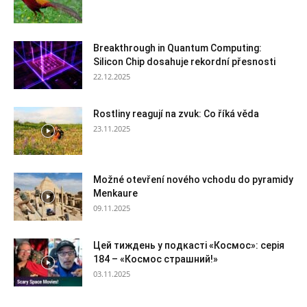
Breakthrough in Quantum Computing:
Silicon Chip dosahuje rekordní přesnosti
22.12.2025
Rostliny reagují na zvuk: Co říká věda
23.11.2025
Možné otevření nového vchodu do pyramidy
Menkaure
09.11.2025
Цей тиждень у подкасті «Космос»: серія
184 – «Космос страшний!»
03.11.2025