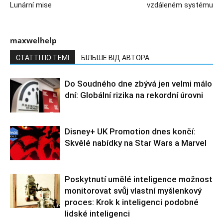
Lunární mise
vzdáleném systému
maxwelhelp
СТАТТІ ПО ТЕМІ
БІЛЬШЕ ВІД АВТОРА
Do Soudného dne zbývá jen velmi málo
dní: Globální rizika na rekordní úrovni
Disney+ UK Promotion dnes končí:
Skvělé nabídky na Star Wars a Marvel
Poskytnutí umělé inteligence možnost
monitorovat svůj vlastní myšlenkový
proces: Krok k inteligenci podobné
lidské inteligenci