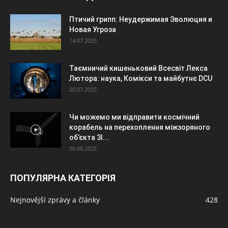
Птичий грипп: Неудержимая Эволюция и
Новая Угроза
14.07.2025
Таємничий кишеньковий Всесвіт Лекса
Лютора: наука, Комікси та майбутнє DCU
20.07.2025
Чи можемо ми відправити космічний
корабель на перехоплення міжзоряного
об’єкта 3I...
06.08.2025
ПОПУЛЯРНА КАТЕГОРІЯ
Nejnovější zprávy a články
428