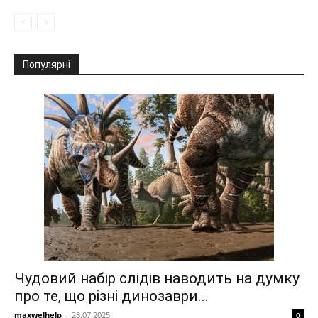
Популярні
Чудовий набір слідів наводить на думку
про те, що різні динозаври...
maxwelhelp
-
28.07.2025
0