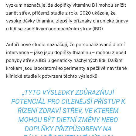
výzkum naznačuje, že doplňky vitaminu B1 mohou snížit
zánět střev, přičemž studie z roku 2020 ukázala, že
vysoké dávky thiaminu zlepšily příznaky chronické únavy
u lidí se zánětlivým onemocněním střev (IBD).
Autoři nové studie naznačují, že personalizované dietní
intervence – jako jsou doplňky thiaminu – mohou zlepšit
pohyby střev a IBS u geneticky náchylných lidí. Dalším
krokem jsou laboratorní experimenty a pečlivě navržené
klinické studie k potvrzení těchto výsledků.
„TYTO VÝSLEDKY ZDŮRAZŇUJÍ
POTENCIÁL PRO CÍLENĚJŠÍ PŘÍSTUP K
ŘÍZENÍ ZDRAVÍ STŘEV, VE KTERÉM
MOHOU BÝT DIETNÍ ZMĚNY NEBO
DOPLŇKY PŘIZPŮSOBENY NA