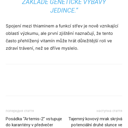
ZÁKLADĚ GENETICKÉ VÝBAVY
JEDINCE.“
Spojení mezi thiaminem a funkcí střev je nově vznikající
oblastí výzkumu, ale první zjištění naznačují, že tento
často přehlížený vitamín může hrát důležitější roli ve
zdraví trávení, než se dříve myslelo.
попередня стаття
наступна стаття
Posádka “Artemis-2” vstupuje
Tajemný kovový mrak skrývá
do karantény v předvečer
potenciální druhé slunce ve