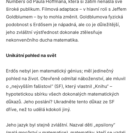
Numbers
od Paula Hoffmana, která si zatím nenašla své
široké publikum. Filmová adaptace – v hlavní roli s Jeffem
Goldblumem – by to mohla změnit. Goldblumova fyzická
podobnost s Erdősem je nápadná, ale co je důležitější,
jeho zvláštní výstřednost dokonale ztělesňuje
nekonvenčního ducha matematika.
Unikátní pohled na svět
Erdős nebyl jen matematický génius; měl jedinečný
pohled na život. Otevřeně odmítal náboženství, ale mluvil
o „nejvyšším fašistovi“ (SF), který vlastnil „Knihu“ –
hypotetickou sbírku všech dokonalých matematických
důkazů. Jeho poslání? Ukradněte tento důkaz ze SF
dříve, než to udělá kdokoli jiný.
Jeho jazyk byl stejně zvláštní. Nazval děti „epsilony“
(malá množství v matematice), matematiky, kteří se vzdali