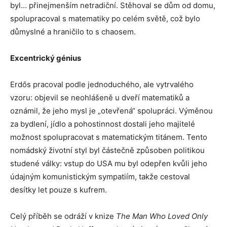
byl… přinejmenším netradiční. Stěhoval se dům od domu,
spolupracoval s matematiky po celém světě, což bylo
důmyslné a hraničilo to s chaosem.
Excentrický génius
Erdős pracoval podle jednoduchého, ale vytrvalého
vzoru: objevil se neohlášeně u dveří matematiků a
oznámil, že jeho mysl je „otevřená“ spolupráci. Výměnou
za bydlení, jídlo a pohostinnost dostali jeho majitelé
možnost spolupracovat s matematickým titánem. Tento
nomádský životní styl byl částečně způsoben politikou
studené války: vstup do USA mu byl odepřen kvůli jeho
údajným komunistickým sympatiím, takže cestoval
desítky let pouze s kufrem.
Celý příběh se odráží v knize
The Man Who Loved Only