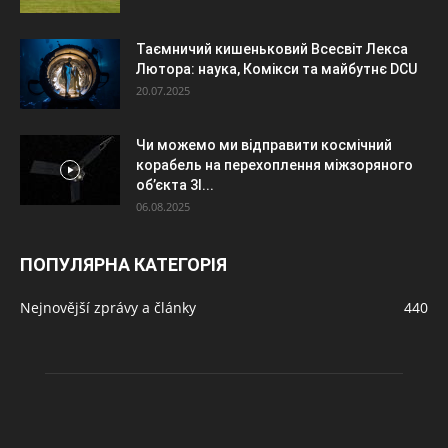
Таємничий кишеньковий Всесвіт Лекса
Лютора: наука, Комікси та майбутнє DCU
20.07.2025
Чи можемо ми відправити космічний
корабель на перехоплення міжзоряного
об’єкта 3I...
06.08.2025
ПОПУЛЯРНА КАТЕГОРІЯ
Nejnovější zprávy a články
440