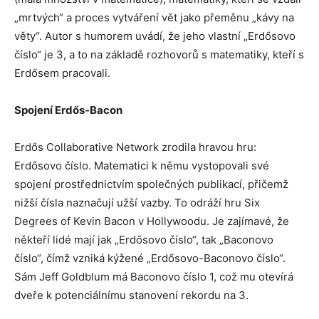
„mrtvých“ a proces vytváření vět jako přeměnu „kávy na
věty“. Autor s humorem uvádí, že jeho vlastní „Erdősovo
číslo“ je 3, a to na základě rozhovorů s matematiky, kteří s
Erdősem pracovali.
Spojení Erdős-Bacon
Erdős Collaborative Network zrodila hravou hru:
Erdősovo číslo. Matematici k němu vystopovali své
spojení prostřednictvím společných publikací, přičemž
nižší čísla naznačují užší vazby. To odráží hru Six
Degrees of Kevin Bacon v Hollywoodu. Je zajímavé, že
někteří lidé mají jak „Erdősovo číslo“, tak „Baconovo
číslo“, čímž vzniká kýžené „Erdősovo-Baconovo číslo“.
Sám Jeff Goldblum má Baconovo číslo 1, což mu otevírá
dveře k potenciálnímu stanovení rekordu na 3.