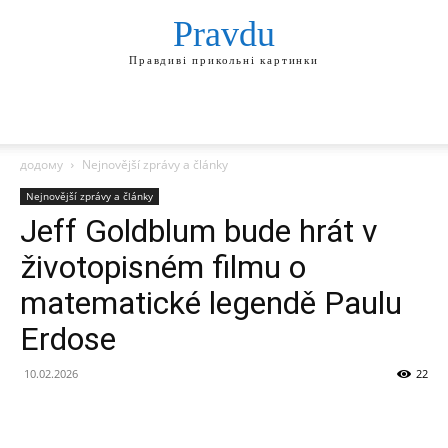
Pravdu
Правдиві прикольні картинки
додому
Nejnovější zprávy a články
Nejnovější zprávy a články
Jeff Goldblum bude hrát v
životopisném filmu o
matematické legendě Paulu
Erdose
10.02.2026
22