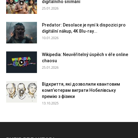
digitálního snímání
25.01.2026
Predator: Desolace je nyní k dispozici pro
digitální nákup, 4K Blu-ray...
10.01.2026
Wikipedia: Neuvěřitelný úspěch v éře online
chaosu
25.01.2026
Відкриття, які дозволили квантовим
комп’ютерам виграти Нобелівську
премію з фізики
13.10.2025