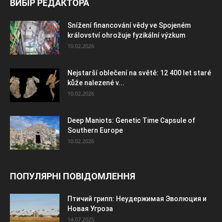
ВИБІР РЕДАКТОРА
Snížení financování vědy ve Spojeném
království ohrožuje fyzikální výzkum
10.02.2026
Nejstarší oblečení na světě: 12 400 let staré
kůže nalezené v...
10.02.2026
Deep Maniots: Genetic Time Capsule of
Southern Europe
10.02.2026
ПОПУЛЯРНІ ПОВІДОМЛЕННЯ
Птичий грипп: Неудержимая Эволюция и
Новая Угроза
14.07.2025