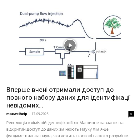
Вперше вчені отримали доступ до
повного набору даних для ідентифікації
невідомих...
maxwelhelp
-
17.09.2025
0
Революція в хімічній ідентифікації: як Машинне навчання та
відкритий Доступ до даних змінюють Науку Хімія-це
фундаментальна наука, яка лежить в основі нашого розуміння