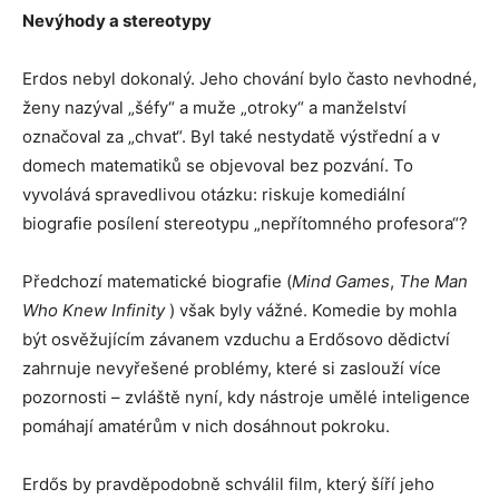
Nevýhody a stereotypy
Erdos nebyl dokonalý. Jeho chování bylo často nevhodné,
ženy nazýval „šéfy“ a muže „otroky“ a manželství
označoval za „chvat“. Byl také nestydatě výstřední a v
domech matematiků se objevoval bez pozvání. To
vyvolává spravedlivou otázku: riskuje komediální
biografie posílení stereotypu „nepřítomného profesora“?
Předchozí matematické biografie (
Mind Games
,
The Man
Who Knew Infinity
) však byly vážné. Komedie by mohla
být osvěžujícím závanem vzduchu a Erdősovo dědictví
zahrnuje nevyřešené problémy, které si zaslouží více
pozornosti – zvláště nyní, kdy nástroje umělé inteligence
pomáhají amatérům v nich dosáhnout pokroku.
Erdős by pravděpodobně schválil film, který šíří jeho