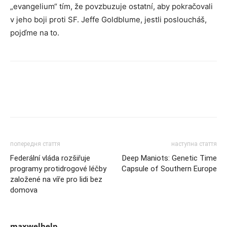
„evangelium“ tím, že povzbuzuje ostatní, aby pokračovali
v jeho boji proti SF. Jeffe Goldblume, jestli posloucháš,
pojďme na to.
попередня стаття
наступна стаття
Federální vláda rozšiřuje
Deep Maniots: Genetic Time
programy protidrogové léčby
Capsule of Southern Europe
založené na víře pro lidi bez
domova
maxwelhelp