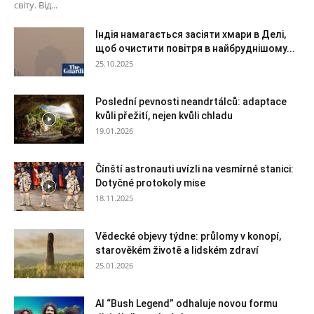
світу. Від...
Індія намагається засіяти хмари в Делі,
щоб очистити повітря в найбруднішому...
25.10.2025
Poslední pevnosti neandrtálců: adaptace
kvůli přežití, nejen kvůli chladu
19.01.2026
Čínští astronauti uvízli na vesmírné stanici:
Dotyčné protokoly mise
18.11.2025
Vědecké objevy týdne: průlomy v konopí,
starověkém životě a lidském zdraví
25.01.2026
AI “Bush Legend” odhaluje novou formu