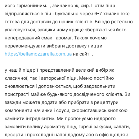
його гармонійним. І, звичайно ж, сир. Потім піца
відправляється в піч і буквально через 6-7 хвилин вже
готова для доставки до наших клієнтів. Блюдо ретельно
упаковується, завдяки чому краще зберігаються його
непередаваний смак і аромат. Також хочемо
порекомендувати вибрати доставку пицци
https://bellamozzarella.com.ua
на сайті .
у нашій піцерії представлений великий вибір як
класичної, так і авторської піци. Меню постійно
оновлюється і доповнюється, щоб задовольнити
пристрасті майже будь-якого досвідченого клієнта. Ви
завжди можете додати або прибрати з рецептури
компоненти начинки і соуси, скориставшись кнопкою
«змінити інгредієнти». Ми пропонуємо недорого
замовити велику ароматну піцу, гарячі закуски, салати,
десерти і прохолодні напої додому або в офіс щодня з