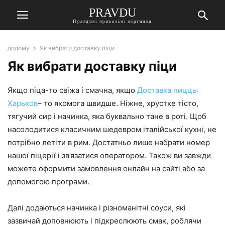
PRAVDU
Правдиві прикольні картинки
додому
Як вибрати доставку піци
Як вибрати доставку піци
Якщо піца-то свіжа і смачна, якщо
Доставка пиццы
Харьков
– то якомога швидше. Ніжне, хрустке тісто,
тягучий сир і начинка, яка буквально тане в роті. Щоб
насолодитися класичним шедевром італійської кухні, не
потрібно летіти в рим. Достатньо лише набрати номер
нашої піцерії і зв’язатися оператором. Також ви завжди
можете оформити замовлення онлайн на сайті або за
допомогою програми.
Далі додаються начинка і різноманітні соуси, які
зазвичай доповнюють і підкреслюють смак, роблячи