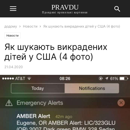
PRAVDU
Правдиві прикольні картинки
додому
Новости
Як шукають викрадених дітей у США (4 фото)
Новости
Як шукають викрадених
дітей у США (4 фото)
21.04.2020