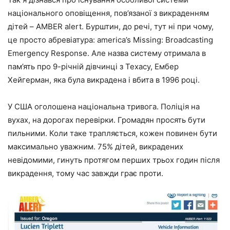
національного оповіщення, пов’язаної з викраденням
дітей – AMBER alert. Бурштин, до речі, тут ні при чому,
це просто абревіатура: america’s Missing: Broadcasting
Emergency Response. Але назва систему отримала в
пам’ять про 9-річній дівчинці з Техасу, Ембер
Хейгерман, яка була викрадена і вбита в 1996 році.
У США оголошена національна тривога. Поліція на
вухах, на дорогах перевірки. Громадян просять бути
пильними. Коли таке трапляється, кожен повинен бути
максимально уважним. 75% дітей, викрадених
невідомими, гинуть протягом перших трьох годин після
викрадення, тому час завжди грає проти.