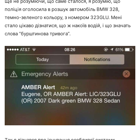
Ще не розуміючи, що саме сталося, я розумію, що
поліція оголосила в розшук автомобіль BMW 328,
темно-зеленого кольору, з номером 323GLU. Мені
стало цікаво дізнатися, що ж накоїв водій, і що значать
слова “бурштинова тривога”.
Так я дізнався про існування особливої системи