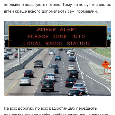
неодмінно влаштують погоню. Тому, і в пошуках зниклих
дітей краще всього допомагають самі громадяни.
На всіх дорогах, по всіх радіостанціях передають
повідомлення про подію, повідомляють дані викрадача