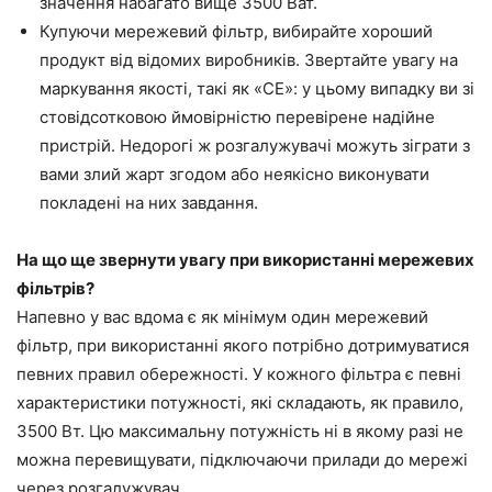
значення набагато вище 3500 Ват.
Купуючи мережевий фільтр, вибирайте хороший
продукт від відомих виробників. Звертайте увагу на
маркування якості, такі як «СЕ»: у цьому випадку ви зі
стовідсотковою ймовірністю перевірене надійне
пристрій. Недорогі ж розгалужувачі можуть зіграти з
вами злий жарт згодом або неякісно виконувати
покладені на них завдання.
На що ще звернути увагу при використанні мережевих
фільтрів?
Напевно у вас вдома є як мінімум один мережевий
фільтр, при використанні якого потрібно дотримуватися
певних правил обережності. У кожного фільтра є певні
характеристики потужності, які складають, як правило,
3500 Вт. Цю максимальну потужність ні в якому разі не
можна перевищувати, підключаючи прилади до мережі
через розгалужувач.