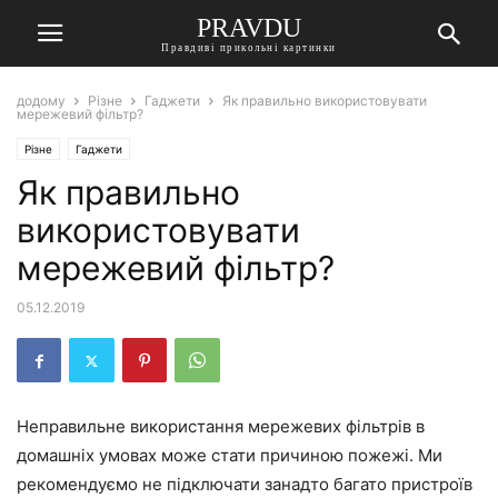
PRAVDU
Правдиві прикольні картинки
додому
Різне
Гаджети
Як правильно використовувати
мережевий фільтр?
Різне
Гаджети
Як правильно
використовувати
мережевий фільтр?
05.12.2019
Неправильне використання мережевих фільтрів в
домашніх умовах може стати причиною пожежі. Ми
рекомендуємо не підключати занадто багато пристроїв