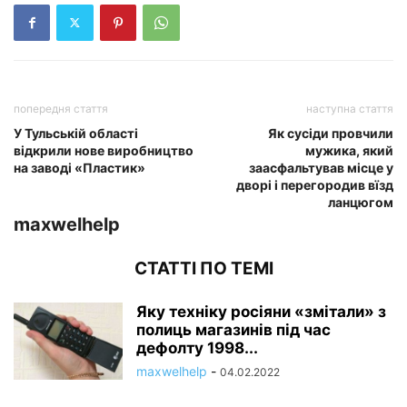
попередня стаття
наступна стаття
У Тульській області
Як сусіди провчили
відкрили нове виробництво
мужика, який
на заводі «Пластик»
заасфальтував місце у
дворі і перегородив вїзд
ланцюгом
maxwelhelp
СТАТТІ ПО ТЕМІ
Яку техніку росіяни «змітали» з
полиць магазинів під час
дефолту 1998...
maxwelhelp
-
04.02.2022