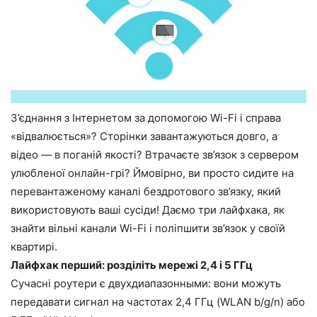
З’єднання з Інтернетом за допомогою Wi-Fi і справа
«відвалюється»? Сторінки завантажуються довго, а
відео — в поганій якості? Втрачаєте зв’язок з сервером
улюбленої онлайн-грі? Ймовірно, ви просто сидите на
перевантаженому каналі бездротового зв’язку, який
використовують ваші сусіди! Даємо три лайфхака, як
знайти вільні канали Wi-Fi і поліпшити зв’язок у своїй
квартирі.
Лайфхак перший: розділіть мережі 2,4 і 5 ГГц
Сучасні роутери є двухдиапазонными: вони можуть
передавати сигнал на частотах 2,4 ГГц (WLAN b/g/n) або