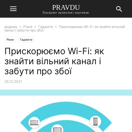
PRAVDU
Правдиві прикольні картинки
додому
Різне
Гаджети
Прискорюємо Wi-Fi: як знайти вільний
канал і забути про збої
Різне
Гаджети
Прискорюємо Wi-Fi: як
знайти вільний канал і
забути про збої
25.12.2021