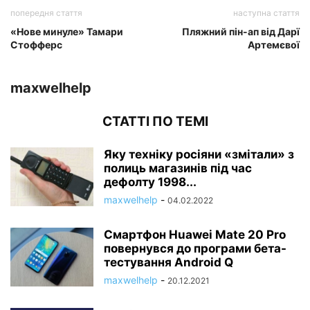
попередня стаття
наступна стаття
«Нове минуле» Тамари
Пляжний пін-ап від Дарї
Стофферс
Артемєвої
maxwelhelp
СТАТТІ ПО ТЕМІ
Яку техніку росіяни «змітали» з
полиць магазинів під час
дефолту 1998...
maxwelhelp
-
04.02.2022
Смартфон Huawei Mate 20 Pro
повернувся до програми бета-
тестування Android Q
maxwelhelp
-
20.12.2021