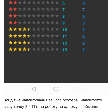
Зайдіть в налаштування вашого роутера і налаштуйте
вашу точку 2,4 ГГц на роботу на одному з найменш