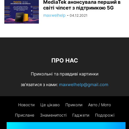
MediaTek анонсувала перший в
світі чіпсет з підтримкою 5G
maxwelhelp
-
04.12.2021
ПРО НАС
Прикольні та правдиві картинки
зв'язатися з нами:
maxwelhelp@gmail.com
Новости
Це цікаво
Приколи
Авто / Мото
Прислане
Знаменитості
Гаджети
Подорожі