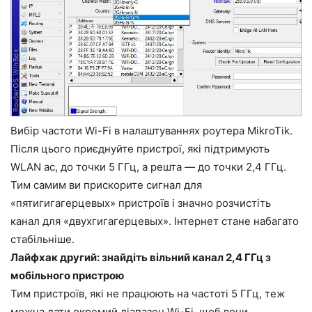
Вибір частоти Wi-Fi в налаштуваннях роутера MikroTik.
Після цього приєднуйте пристрої, які підтримують
WLAN ac, до точки 5 ГГц, а решта — до точки 2,4 ГГц.
Тим самим ви прискорите сигнал для
«пятигигагерцевых» пристроїв і значно розчистіть
канал для «двухгигагерцевых». Інтернет стане набагато
стабільніше.
Лайфхак другий: знайдіть вільний канал 2,4 ГГц з
мобільного пристрою
Тим пристроїв, які не працюють на частоті 5 ГГц, теж
можна дати окремий діапазон Wi-Fi, щоб вони