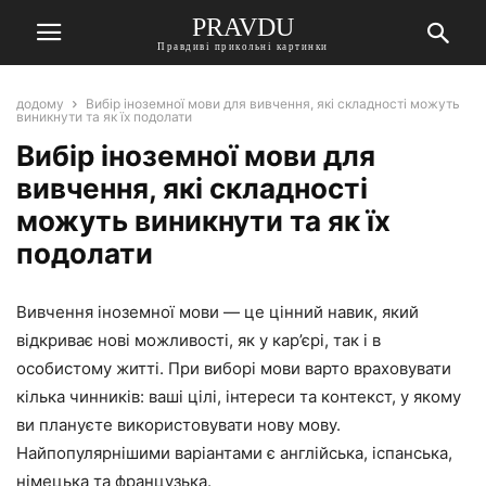
PRAVDU
Правдиві прикольні картинки
додому
Вибір іноземної мови для вивчення, які складності можуть
виникнути та як їх подолати
Вибір іноземної мови для
вивчення, які складності
можуть виникнути та як їх
подолати
Вивчення іноземної мови — це цінний навик, який
відкриває нові можливості, як у кар’єрі, так і в
особистому житті. При виборі мови варто враховувати
кілька чинників: ваші цілі, інтереси та контекст, у якому
ви плануєте використовувати нову мову.
Найпопулярнішими варіантами є англійська, іспанська,
німецька та французька.