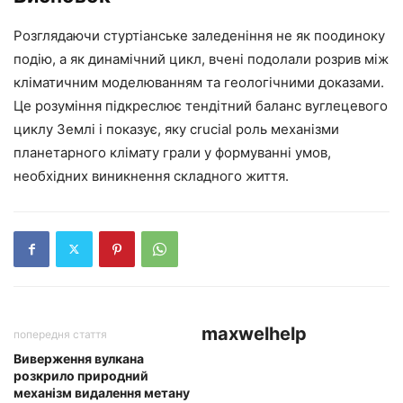
Розглядаючи стуртіанське заледеніння не як поодиноку
подію, а як динамічний цикл, вчені подолали розрив між
кліматичним моделюванням та геологічними доказами.
Це розуміння підкреслює тендітний баланс вуглецевого
циклу Землі і показує, яку crucial роль механізми
планетарного клімату грали у формуванні умов,
необхідних виникнення складного життя.
maxwelhelp
попередня стаття
Виверження вулкана
розкрило природний
механізм видалення метану