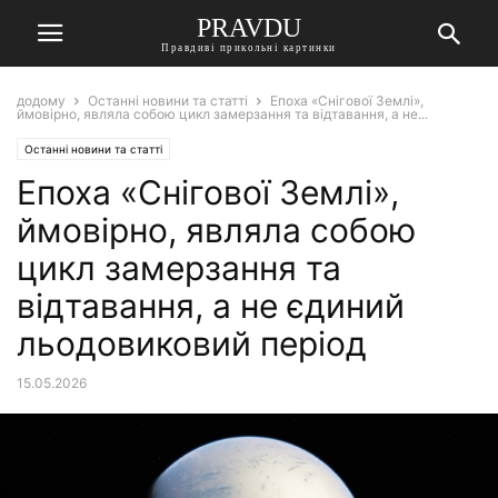
PRAVDU
Правдиві прикольні картинки
додому
Останні новини та статті
Епоха «Снігової Землі»,
ймовірно, являла собою цикл замерзання та відтавання, а не...
Останні новини та статті
Епоха «Снігової Землі»,
ймовірно, являла собою
цикл замерзання та
відтавання, а не єдиний
льодовиковий період
15.05.2026