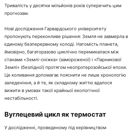
Тривалість у десятки мільйонів років суперечить цим
прогнозам.
Нові дослідження Гарвардського університету
пропонують переконливе рішення: Земля не завмерла в
єдиному безперервному холоді. Натомість планета,
ймовірно, багаторазово циклічно перемикалася між
станами «Землі-сніжка» (замороженої) і «Парникової
Землі» (безлідної) протягом неопротерозойської епохи.
Це коливання допомагає пояснити не лише хронологію
заледеніння, а й те, як складному життю вдалося
вижити в умовах такої крайньої екологічної
нестабільності.
Вуглецевий цикл як термостат
У дослідженні, проведеному під керівництвом