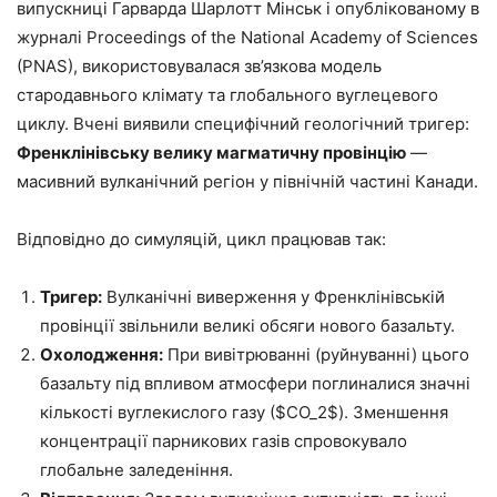
випускниці Гарварда Шарлотт Мінськ і опублікованому в
журналі Proceedings of the National Academy of Sciences
(PNAS), використовувалася зв’язкова модель
стародавнього клімату та глобального вуглецевого
циклу. Вчені виявили специфічний геологічний тригер:
Френклінівську велику магматичну провінцію
—
масивний вулканічний регіон у північній частині Канади.
Відповідно до симуляцій, цикл працював так:
Тригер:
Вулканічні виверження у Френклінівській
провінції звільнили великі обсяги нового базальту.
Охолодження:
При вивітрюванні (руйнуванні) цього
базальту під впливом атмосфери поглиналися значні
кількості вуглекислого газу ($CO_2$). Зменшення
концентрації парникових газів спровокувало
глобальне заледеніння.