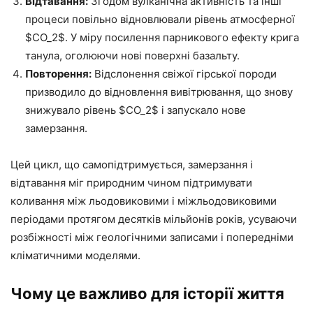
Відтавання:
Згодом вулканічна активність та інші
процеси повільно відновлювали рівень атмосферної
$CO_2$. У міру посилення парникового ефекту крига
танула, оголюючи нові поверхні базальту.
Повторення:
Відслонення свіжої гірської породи
призводило до відновлення вивітрювання, що знову
знижувало рівень $CO_2$ і запускало нове
замерзання.
Цей цикл, що самопідтримується, замерзання і
відтавання міг природним чином підтримувати
коливання між льодовиковими і міжльодовиковими
періодами протягом десятків мільйонів років, усуваючи
розбіжності між геологічними записами і попередніми
кліматичними моделями.
Чому це важливо для історії життя