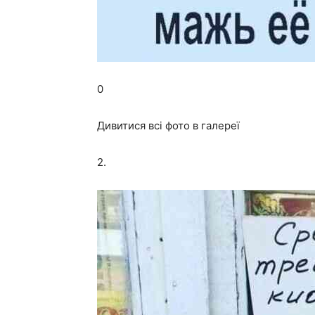
0
Дивитися всі фото в галереї
2.