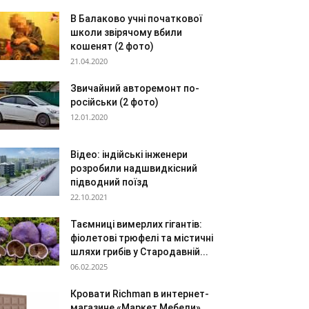
В Балаково учні початкової
школи звірячому вбили
кошенят (2 фото)
21.04.2020
Звичайний авторемонт по-
російськи (2 фото)
12.01.2020
Відео: індійські інженери
розробили надшвидкісний
підводний поїзд
22.10.2021
Таємниці вимерлих гігантів:
фіолетові трюфелі та містичні
шляхи грибів у Стародавній...
06.02.2025
Кровати Richman в интернет-
магазине «Маркет Мебели»