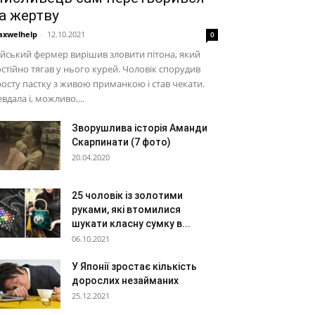
а жертву
xwelhelp
-
12.10.2021
0
йський фермер вирішив зловити пітона, який
стійно тягав у нього курей. Чоловік спорудив
осту пастку з живою приманкою і став чекати.
вдала і, можливо,...
Зворушлива історія Аманди
Скарпинати (7 фото)
20.04.2020
25 чоловік із золотими
руками, які втомилися
шукати класну сумку в...
06.10.2021
У Японії зростає кількість
дорослих незайманих
25.12.2021