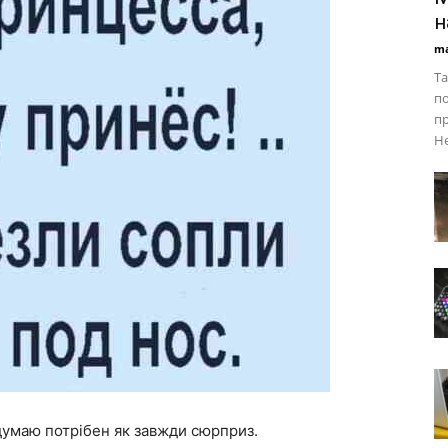
н
ma
Та
по
пр
Не
 думаю потрібен як завжди сюрприз.