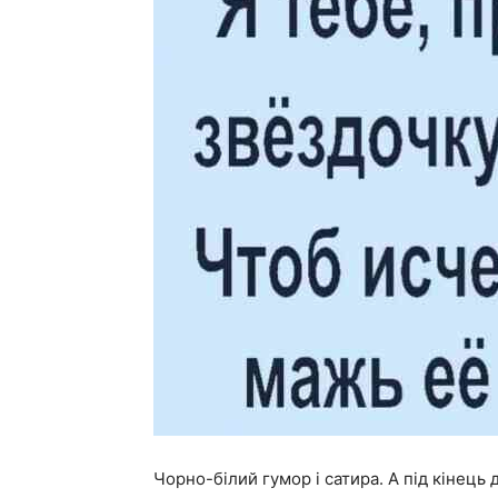
Чорно-білий гумор і сатира. А під кінець