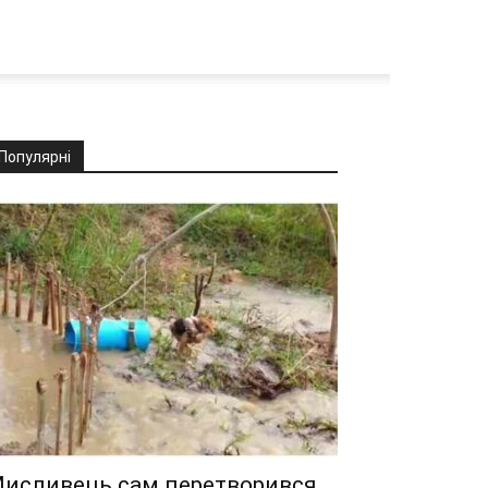
Популярні
исливець сам перетворився