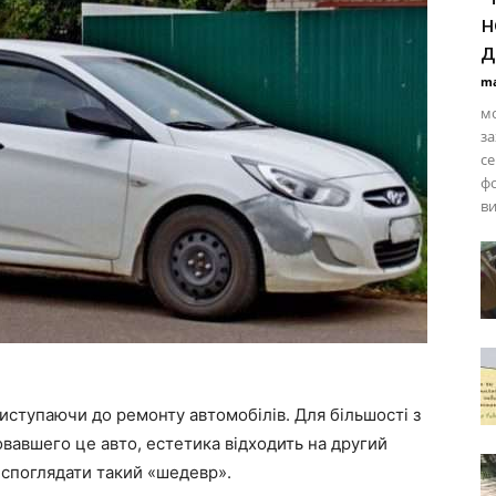
н
д
ma
мо
за
се
фо
ви
риступаючи до ремонту автомобілів. Для більшості з
овавшего це авто, естетика відходить на другий
 споглядати такий «шедевр».