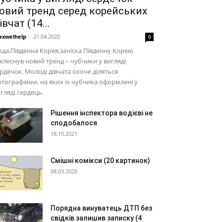
овий тренд серед корейських
івчат (14...
xwelhelp
-
21.04.2020
0
да,Південна Корея,зачіска Південну Корею
хлеснув новий тренд – чубчики у вигляді
рдечок. Молоді дівчата охоче діляться
тографіями, на яких їх чубчика оформлені у
гляді сердець.
Рішення інспектора водієві не
сподобалося
18.10.2021
Смішні комікси (20 картинок)
08.03.2020
Порядна винуватець ДТП без
свідків залишив записку (4