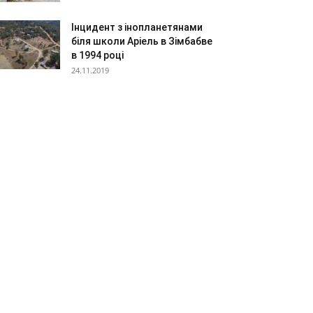
Інцидент з інопланетянами
біля школи Аріель в Зімбабве
в 1994 році
24.11.2019