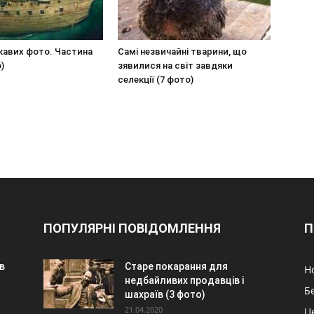
ікавих фото. Частина
Самі незвичайні тварини, що
)
зявилися на світ завдяки
селекції (7 фото)
ПОПУЛЯРНІ ПОВІДОМЛЕННЯ
П
в
Старе покарання для
Н
недбайливих продавців і
Б
шахраїв (3 фото)
21.04.2020
Ц