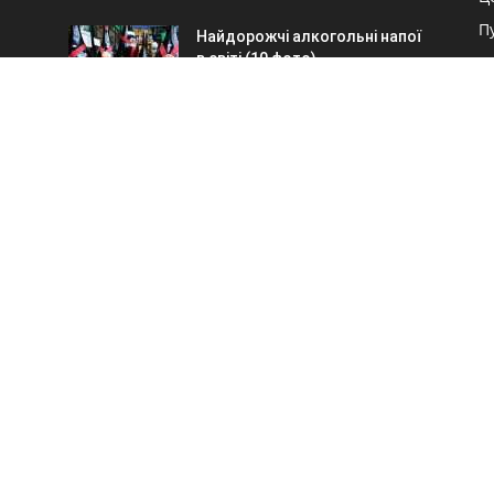
П
Найдорожчі алкогольні напої
в світі (10 фото)
П
20.04.2020
А
П
Смішні комікси (20 картинок)
З
21.04.2020
В
О НАС
ольні та правдиві картинки
затися з нами:
maxwelhelp@gmail.com