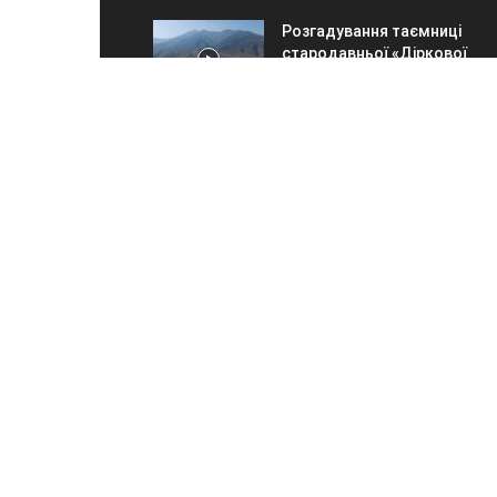
Розгадування таємниці
стародавньої «Діркової
брошки» Перу
12.11.2025
Китайські астронавти
чекають повернення на
Землю через загрозу
космічного сміття
11.11.2025
ПР
Прик
зв'я