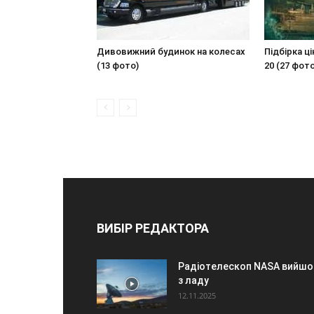
Дивовижний будинок на колесах
Підбірка ц
(13 фото)
20 (27 фото
ВИБІР РЕДАКТОРА
Радіотелескоп NASA вийшо
з ладу
12.11.2025