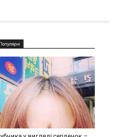
Популярні
убчика у вигляді сердечок –