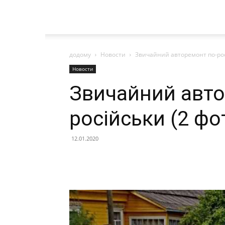
додому
Новости
Звичайний авторемонт по-рос
Новости
Звичайний авто
російськи (2 фо
12.01.2020