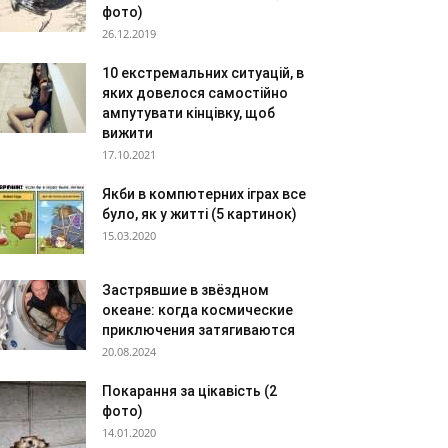
фото)
26.12.2019
10 екстремальних ситуацій, в
яких довелося самостійно
ампутувати кінцівку, щоб
вижити
17.10.2021
Якби в компютерних іграх все
було, як у житті (5 картинок)
15.03.2020
Застрявшие в звёздном
океане: когда космические
приключения затягиваются
20.08.2024
Покарання за цікавість (2
фото)
14.01.2020