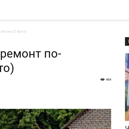
ійськи (2 фото)
ремонт по-
то)
464
Ч