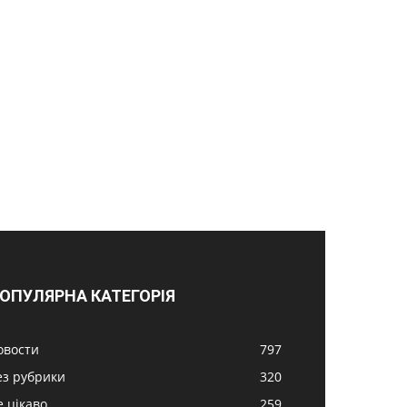
ОПУЛЯРНА КАТЕГОРІЯ
овости
797
ез рубрики
320
е цікаво
259