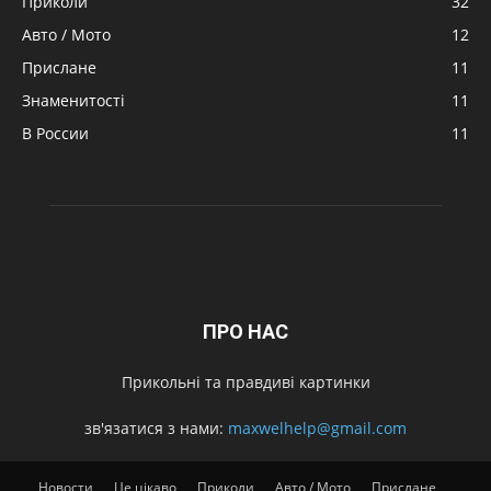
Приколи
32
Авто / Мото
12
Прислане
11
Знаменитості
11
В России
11
ПРО НАС
Прикольні та правдиві картинки
зв'язатися з нами:
maxwelhelp@gmail.com
Новости
Це цікаво
Приколи
Авто / Мото
Прислане