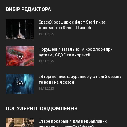
ВИБІР РЕДАКТОРА
SpaceX розширює флот Starlink за
допомогою Record Launch
19.11.2025
Порушення загальної мікрофлори при
аутизмі, СДУГ та анорексії
19.11.2025
«Вторгнення»: шоураннер у фіналі 3 сезону
та надії на 4 сезон
18.11.2025
ПОПУЛЯРНІ ПОВІДОМЛЕННЯ
Старе покарання для недбайливих
продавців і шахраїв (3 фото)