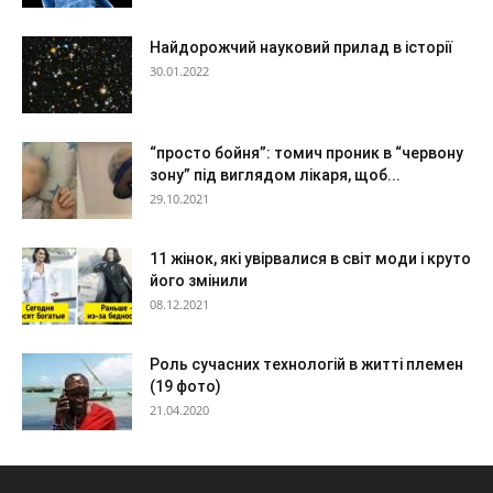
Найдорожчий науковий прилад в історії
30.01.2022
“просто бойня”: томич проник в “червону
зону” під виглядом лікаря, щоб...
29.10.2021
11 жінок, які увірвалися в світ моди і круто
його змінили
08.12.2021
Роль сучасних технологій в житті племен
(19 фото)
21.04.2020