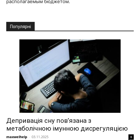
располагаемым бюджетом.
Популярні
Депривація сну пов’язана з
метаболічною імунною дисрегуляцією
maxwelhelp
-
03.11.2025
0