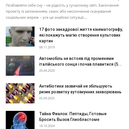
Позбавляти себе сну – не рідкість у сучасному світі. Закінчення
проекту із запізненням, сеанс або нескінченне сканування
соціальних мереж – усе це знайомі ситуації....
17 фото закадрової життя кінематографу,
які покажуть магію створення культових
картин
08.11.2019
Автомобіль не встояв під променями
італійського сонця і почав плавитися (5...
20.04.2020
Антибіотики зазвичай не збільшують
ризик розвитку аутоімунних захворювань
05.09.2025
Тайна Фиалок: Пептиды, Готовые
Бросить Вызов Глиобластоме
18.10.2024