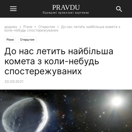
PRAVDU
Правдиві прикольні картинки
додому
Різне
Открытия
До нас летить найбільша комета з
коли-небудь спостережуваних
Різне
Открытия
До нас летить найбільша
комета з коли-небудь
спостережуваних
30.09.2021