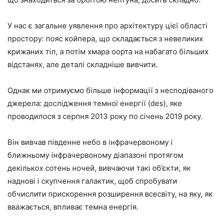
У нас є загальне уявлення про архітектуру цієї області
простору: пояс койпера, що складається з невеликих
крижаних тіл, а потім хмара оорта на набагато більших
відстанях, але деталі складніше вивчити.
Однак ми отримуємо більше інформації з несподіваного
джерела: дослідження темної енергії (des), яке
проводилося з серпня 2013 року по січень 2019 року.
Він вивчав південне небо в інфрачервоному і
ближньому інфрачервоному діапазоні протягом
декількох сотень ночей, вивчаючи такі об’єкти, як
наднові і скупчення галактик, щоб спробувати
обчислити прискорення розширення всесвіту, на яку, як
вважається, впливає темна енергія.