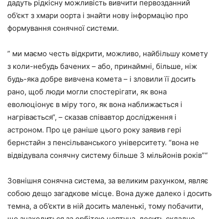
дадуть рідкісну можливість вивчити первозданний
об’єкт з хмари оорта і знайти нову інформацію про
формування сонячної системи.
” ми маємо честь відкрити, можливо, найбільшу комету
з коли-небудь бачених – або, принаймні, більше, ніж
будь-яка добре вивчена комета – і зловили її досить
рано, щоб люди могли спостерігати, як вона
еволюціонує в міру того, як вона наближається і
нагрівається“, – сказав співавтор дослідження і
астроном. Про це раніше цього року заявив гері
бернстайн з пенсільванського університету. “вона не
відвідувала сонячну систему більше 3 мільйонів років”“
Зовнішня сонячна система, за великим рахунком, являє
собою дещо загадкове місце. Вона дуже далеко і досить
темна, а об’єкти в ній досить маленькі, тому побачити,
що знаходиться за орбітою нептуна, досить складно.