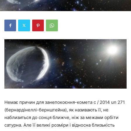
Немає причин для занепокоєння-комета c / 2014 un 271
(бернардінеллі-бернштейна), як називають її, не
наблизиться до сонця ближче, ніж за межами орбіти
сатурна. Але її великі розміри і відносна близькість