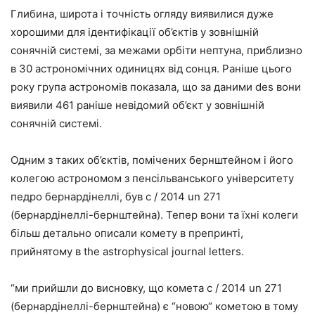
Глибина, широта і точність огляду виявилися дуже
хорошими для ідентифікації об’єктів у зовнішній
сонячній системі, за межами орбіти нептуна, приблизно
в 30 астрономічних одиницях від сонця. Раніше цього
року група астрономів показала, що за даними des вони
виявили 461 раніше невідомий об’єкт у зовнішній
сонячній системі.
Одним з таких об’єктів, помічених бернштейном і його
колегою астрономом з пенсільванського університету
педро бернардінеллі, був c / 2014 un 271
(бернардінеллі-бернштейна). Тепер вони та їхні колеги
більш детально описали комету в препринті,
прийнятому в the astrophysical journal letters.
“ми прийшли до висновку, що комета c / 2014 un 271
(бернардінеллі-бернштейна) є “новою“ кометою в тому