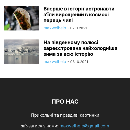
Вперше в історії астронавти
з’їли вирощений в космосі
перець чилі
maxwelhelp
-
07.11.2021
На південному полюсі
зареєстрована найхолодніша
зима за всю історію
maxwelhelp
-
06.10.2021
ПРО НАС
Прикольні та правдиві картинки
зв'язатися з нами:
maxwelhelp@gmail.com