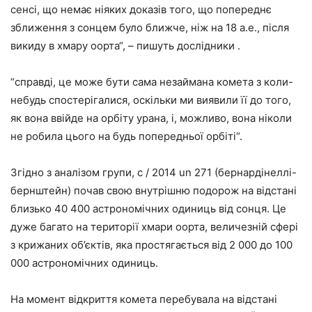
сенсі, що немає ніяких доказів того, що попереднє
зближення з сонцем було ближче, ніж на 18 а.е., після
викиду в хмару оорта“, – пишуть дослідники .
“справді, це може бути сама незаймана комета з коли-
небудь спостерігалися, оскільки ми виявили її до того,
як вона ввійде на орбіту урана, і, можливо, вона ніколи
не робила цього на будь попередньої орбіті“.
Згідно з аналізом групи, c / 2014 un 271 (бернардінеллі-
бернштейн) почав свою внутрішню подорож на відстані
близько 40 400 астрономічних одиниць від сонця. Це
дуже багато на території хмари оорта, величезній сфері
з крижаних об’єктів, яка простягається від 2 000 до 100
000 астрономічних одиниць.
На момент відкриття комета перебувала на відстані