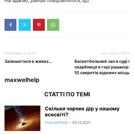
Нагадаємо, раніше повідомлялося, що .
попередня стаття
наступна стаття
Залишитися в живих…
Баскетбольний зал в суді і
скарбниця в горі рашмор:
10 секретів відомих місць
maxwelhelp
СТАТТІ ПО ТЕМІ
Скільки чорних дір у нашому
всесвіті?
maxwelhelp
-
02.12.2021