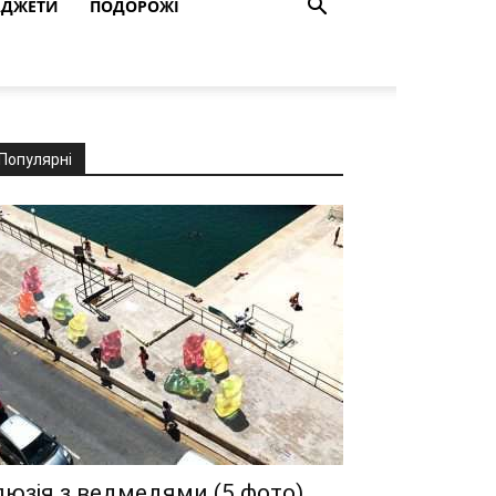
АДЖЕТИ
ПОДОРОЖІ
Популярні
люзія з ведмедями (5 фото)