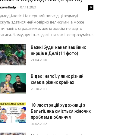
xwelhelp
-
07.11.2021
0
дмеді,ілюзія На перший погляд ці ведмеді
жуть здатися неймовірно великими, а може
ти навіть страшними, але їх зовсім не варто
ятися. Чому, дивіться далі і ви самі все зрозумієте.
Важкі будні каналізаційних
нирців в Делі (11 фото)
21.04.2020
Відео: напої, у яких різний
смак в різних країнах
20.10.2021
18 ілюстрацій художниці з
Бельгії, яка сміється жіночих
проблем в обличчя
04.02.2022