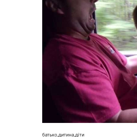
батько,дитина,діти