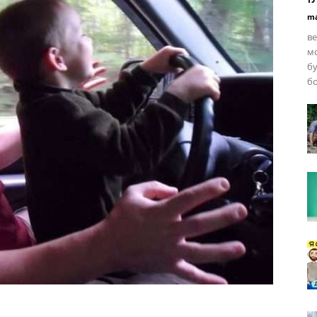
ma
ве
мо
бу
бо