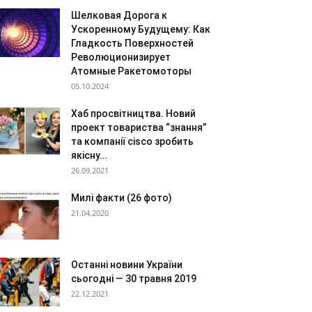
Шелковая Дорога к
Ускоренному Будущему: Как
Гладкость Поверхностей
Революционизирует
Атомные Ракетомоторы
05.10.2024
Хаб просвітництва. Новий
проект товариства “знання”
та компанії cisco зробить
якісну...
26.09.2021
Милі факти (26 фото)
21.04.2020
Останні новини України
сьогодні — 30 травня 2019
22.12.2021