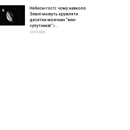
Небесні гості: чому навколо
Землі можуть кружляти
десятки місячних “міні-
супутників” і...
23.07.2025