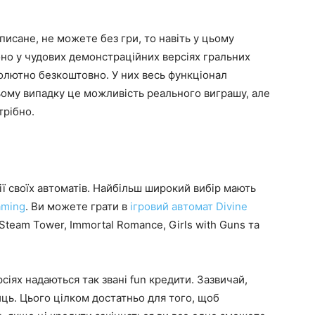
исане, не можете без гри, то навіть у цьому
оно у чудових демонстраційних версіях гральних
солютно безкоштовно. У них весь функціонал
цьому випадку це можливість реального виграшу, але
трібно.
ії своїх автоматів. Найбільш широкий вибір мають
aming
. Ви можете грати в
ігровий автомат Divine
, Steam Tower, Immortal Romance, Girls with Guns та
сіях надаються так звані fun кредити. Зазвичай,
иць. Цього цілком достатньо для того, щоб