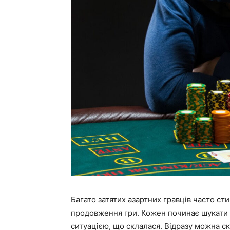
Багато затятих азартних гравців часто ст
продовження гри. Кожен починає шукати 
ситуацією, що склалася. Відразу можна ска