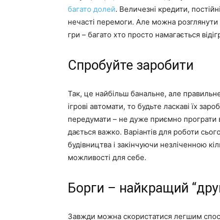
багато долей
. Величезні кредити, постійні
нечасті перемоги. Але можна розглянути 
гри – багато хто просто намагається віді
Спробуйте заробити
Так, це найбільш банальне, але правильн
ігрові автомати, то будьте ласкаві їх за
передумати – не дуже приємно програти 
дається важко. Варіантів для роботи сьог
будівництва і закінчуючи незліченною кі
можливості для себе.
Борги – найкращий “друг
Завжди можна скористатися легшим спосо