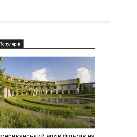
Популярні
мериканський архів фільмів на