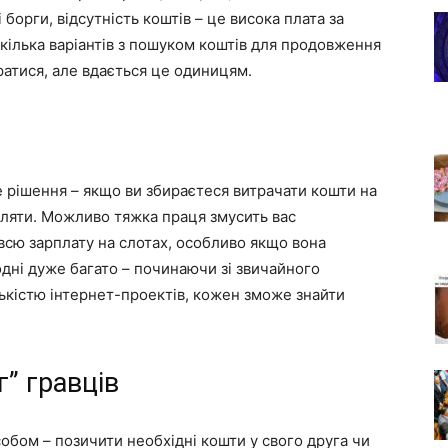
 борги, відсутність коштів – це висока плата за
кілька варіантів з пошуком коштів для продовження
гратися, але вдається це одиницям.
е рішення – якщо ви збираєтеся витрачати кошти на
робляти. Можливо тяжка праця змусить вас
всю зарплату на слотах, особливо якщо вона
одні дуже багато – починаючи зі звичайного
лькістю інтернет-проектів, кожен зможе знайти
” гравців
бом – позичити необхідні кошти у свого друга чи