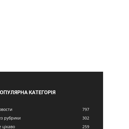
ОПУЛЯРНА КАТЕГОРІЯ
овости
797
ез рубрики
302
е цікаво
259