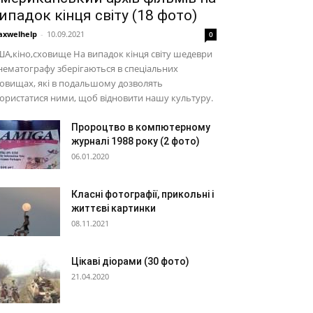
ипадок кінця світу (18 фото)
xwelhelp
-
10.09.2021
0
А,кіно,сховище На випадок кінця світу шедеври
нематографу зберігаються в спеціальних
овищах, які в подальшому дозволять
ористатися ними, щоб відновити нашу культуру.
Пророцтво в компютерному
журналі 1988 року (2 фото)
06.01.2020
Класні фотографії, прикольні і
життєві картинки
08.11.2021
Цікаві діорами (30 фото)
21.04.2020