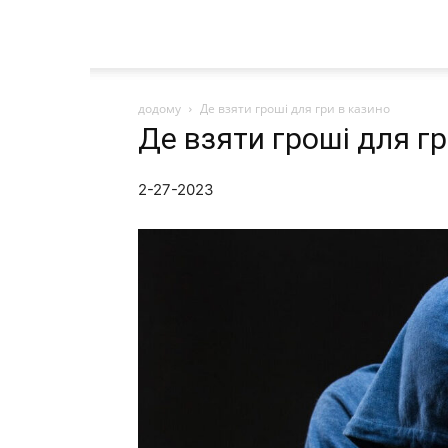
додому
Де взяти гроші для гри в казино
Де взяти гроші для гр
2-27-2023