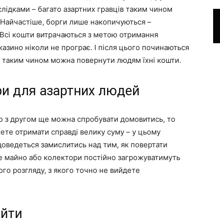
лідками – багато азартних гравців таким чином
. Найчастіше, борги лише накопичуються –
 Всі кошти витрачаються з метою отримання
казино ніколи не програє. І після цього починаються
 таким чином можна повернути людям їхні кошти.
гри для азартних людей
о з другом ще можна спробувати домовитись, то
ете отримати справді велику суму – у цьому
 доведеться замислитись над тим, як повертати
ше майно або колектори постійно загрожуватимуть
ого розгляду, з якого точно не вийдете
айти