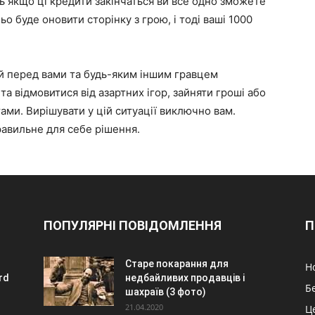
ь якщо ці кредити закінчаться ви все одно зможете
ьо буде оновити сторінку з грою, і тоді ваші 1000
ій перед вами та будь-яким іншим гравцем
 та відмовитися від азартних ігор, зайняти гроші або
ми. Вирішувати у цій ситуації виключно вам.
правильне для себе рішення.
ПОПУЛЯРНІ ПОВІДОМЛЕННЯ
П
Старе покарання для
Н
rd
недбайливих продавців і
Б
шахраїв (3 фото)
21.04.2020
Ц