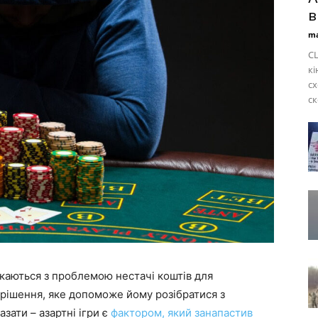
в
ma
СШ
кі
сх
ск
икаються з проблемою нестачі коштів для
рішення, яке допоможе йому розібратися з
зати – азартні ігри є
фактором, який занапастив