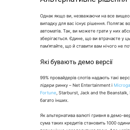
Однак якщо ви, незважаючи на все вищеоп
випадку для вас існує рішення. Полягає в
автоматів. Так, ви можете грати у них аб
зберігається. Єдине, що ви втрачаєте у 
пам’ятайте, що й ставити вам нічого не по
Які бувають демо версії
99% провайдерів слотів надають такі верс
лідери ринку – Net Entertainment і
Microg
Fortune
, Starburst, Jack and the Beanstalk
багато інших.
Як альтернатива валюті гривня в демо-вер
сума таких кредитів становить 1000 один