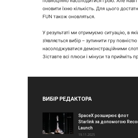
повноцінно насолодитися грою. Але навіт
оновити їхню кількість. Для цього достатн
FUN також оновляться.
У результаті ми отримуємо ситуацію, в як
з’являється вибір – зупинити гру повністю
насолоджуватися демонстраційними слота
Зіставте всі плюси і мінуси та прийміть 
ВИБІР РЕДАКТОРА
SpaceX розширює флот
Starlink за допомогою Reco
Launch
19.11.2025