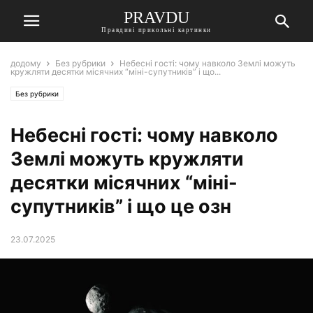
PRAVDU
Правдиві прикольні картинки
додому
Без рубрики
Небесні гості: чому навколо Землі можуть
кружляти десятки місячних “міні-супутників” і що...
Без рубрики
Небесні гості: чому навколо
Землі можуть кружляти
десятки місячних “міні-
супутників” і що це озн
23.07.2025