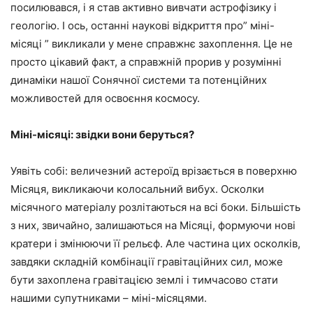
посилювався, і я став активно вивчати астрофізику і
геологію. І ось, останні наукові відкриття про” міні-
місяці ” викликали у мене справжнє захоплення. Це не
просто цікавий факт, а справжній прорив у розумінні
динаміки нашої Сонячної системи та потенційних
можливостей для освоєння космосу.
Міні-місяці: звідки вони беруться?
Уявіть собі: величезний астероїд врізається в поверхню
Місяця, викликаючи колосальний вибух. Осколки
місячного матеріалу розлітаються на всі боки. Більшість
з них, звичайно, залишаються на Місяці, формуючи нові
кратери і змінюючи її рельєф. Але частина цих осколків,
завдяки складній комбінації гравітаційних сил, може
бути захоплена гравітацією землі і тимчасово стати
нашими супутниками – міні-місяцями.