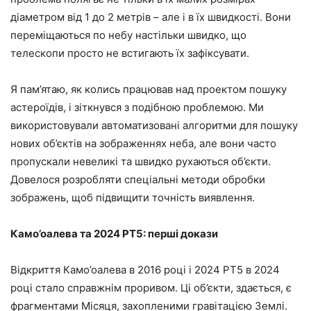
діаметром від 1 до 2 метрів – але і в їх швидкості. Вони
переміщаються по небу настільки швидко, що
телескопи просто не встигають їх зафіксувати.
Я пам’ятаю, як колись працював над проектом пошуку
астероїдів, і зіткнувся з подібною проблемою. Ми
використовували автоматизовані алгоритми для пошуку
нових об’єктів на зображеннях неба, але вони часто
пропускали невеликі та швидко рухаються об’єкти.
Довелося розробляти спеціальні методи обробки
зображень, щоб підвищити точність виявлення.
Камо’оалева та 2024 PT5: перші докази
Відкриття Камо’оалева в 2016 році і 2024 PT5 в 2024
році стало справжнім проривом. Ці об’єкти, здається, є
фрагментами Місяця, захопленими гравітацією Землі.