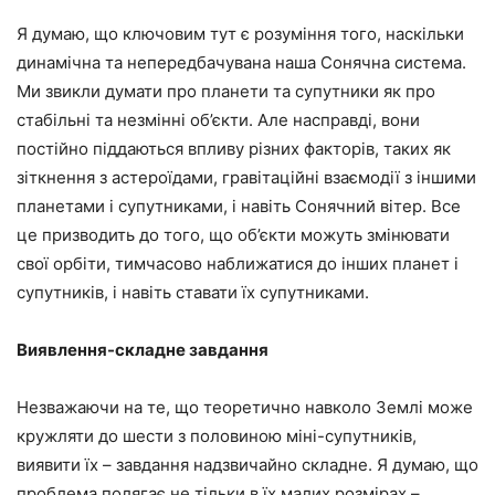
Я думаю, що ключовим тут є розуміння того, наскільки
динамічна та непередбачувана наша Сонячна система.
Ми звикли думати про планети та супутники як про
стабільні та незмінні об’єкти. Але насправді, вони
постійно піддаються впливу різних факторів, таких як
зіткнення з астероїдами, гравітаційні взаємодії з іншими
планетами і супутниками, і навіть Сонячний вітер. Все
це призводить до того, що об’єкти можуть змінювати
свої орбіти, тимчасово наближатися до інших планет і
супутників, і навіть ставати їх супутниками.
Виявлення-складне завдання
Незважаючи на те, що теоретично навколо Землі може
кружляти до шести з половиною міні-супутників,
виявити їх – завдання надзвичайно складне. Я думаю, що
проблема полягає не тільки в їх малих розмірах –