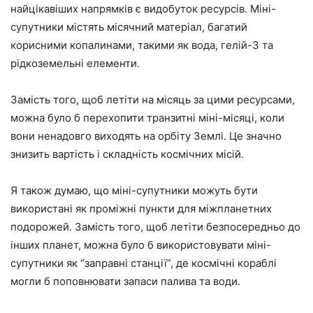
найцікавіших напрямків є видобуток ресурсів. Міні-
супутники містять місячний матеріал, багатий
корисними копалинами, такими як вода, гелій-3 та
рідкоземельні елементи.
Замість того, щоб летіти на місяць за цими ресурсами,
можна було б перехопити транзитні міні-місяці, коли
вони ненадовго виходять на орбіту Землі. Це значно
знизить вартість і складність космічних місій.
Я також думаю, що міні-супутники можуть бути
використані як проміжні пункти для міжпланетних
подорожей. Замість того, щоб летіти безпосередньо до
інших планет, можна було б використовувати міні-
супутники як “заправні станції”, де космічні кораблі
могли б поповнювати запаси палива та води.