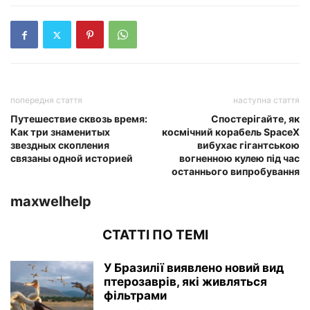
попередня стаття
наступна стаття
Путешествие сквозь время:
Спостерігайте, як
Как три знаменитых
космічний корабель SpaceX
звездных скопления
вибухає гігантською
связаны одной историей
вогненною кулею під час
останнього випробування
maxwelhelp
СТАТТІ ПО ТЕМІ
У Бразилії виявлено новий вид
птерозаврів, які живляться
фільтрами