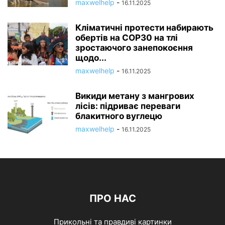
maxwelhelp
-
16.11.2025
Кліматичні протести набирають
обертів на COP30 на тлі
зростаючого занепокоєння
щодо...
maxwelhelp
-
16.11.2025
Викиди метану з мангрових
лісів: підриває переваги
блакитного вуглецю
maxwelhelp
-
16.11.2025
ПРО НАС
Прикольні та правдиві картинки