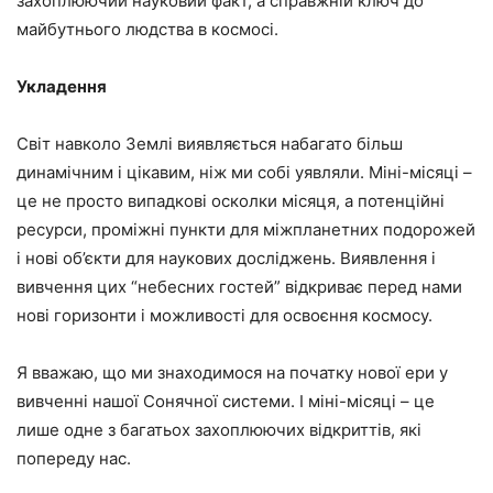
захоплюючий науковий факт, а справжній ключ до
майбутнього людства в космосі.
Укладення
Світ навколо Землі виявляється набагато більш
динамічним і цікавим, ніж ми собі уявляли. Міні-місяці –
це не просто випадкові осколки місяця, а потенційні
ресурси, проміжні пункти для міжпланетних подорожей
і нові об’єкти для наукових досліджень. Виявлення і
вивчення цих “небесних гостей” відкриває перед нами
нові горизонти і можливості для освоєння космосу.
Я вважаю, що ми знаходимося на початку нової ери у
вивченні нашої Сонячної системи. І міні-місяці – це
лише одне з багатьох захоплюючих відкриттів, які
попереду нас.