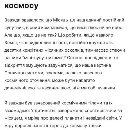
космосу
Завжди здавалося, що Місяць-це наш єдиний постійний
супутник, вірний компаньйон, що висвітлює нічне небо.
Але що, якщо це не так? Що робити, якщо навколо
Землі, як швидкоплинні гості, постійно кружляють
десятки крихітних місячних осколків, тимчасово стаючи
нашими “міні-супутниками”? Останні дослідження та
відкриття змушують задуматися, що наша картина
Сонячної системи, зокрема, нашого власного
космічного оточення, може бути набагато
динамічнішою та насиченішою, ніж ми собі уявляли.
Я завжди був зачарований космічними тілами та їх
взаємодією. У дитинстві, заворожено спостерігаючи за
місяцем, я мріяв про далекі планети і незвідані світи. У
міру дорослішання інтерес до космосу тільки