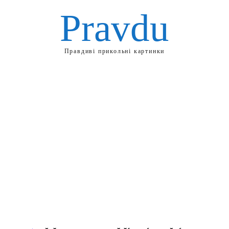
Pravdu
Правдиві прикольні картинки