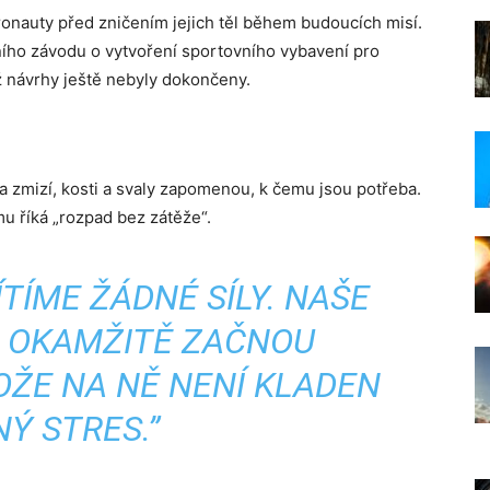
stronauty před zničením jejich těl během budoucích misí.
lního závodu o vytvoření sportovního vybavení pro
ž návrhy ještě nebyly dokončeny.
íla zmizí, kosti a svaly zapomenou, k čemu jsou potřeba.
omu říká „rozpad bez zátěže“.
TÍME ŽÁDNÉ SÍLY. NAŠE
I OKAMŽITĚ ZAČNOU
OŽE NA NĚ NENÍ KLADEN
Ý STRES.”