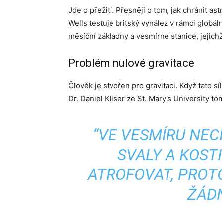
Jde o přežití. Přesněji o tom, jak chránit a
Wells testuje britský vynález v rámci globá
měsíční základny a vesmírné stanice, jejich
Problém nulové gravitace
Člověk je stvořen pro gravitaci. Když tato s
Dr. Daniel Kliser ze St. Mary’s University t
“VE VESMÍRU NECÍ
SVALY A KOST
ATROFOVAT, PROT
ŽÁDN