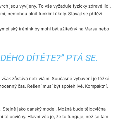
rch jsou vyvíjeny. To vše vyžaduje fyzicky zdravé lidi.
, nemohou plnit funkční úkoly. Stávají se přítěží.
lympijský trénink by mohl být užitečný na Marsu nebo
DÉHO DÍTĚTE?” PTÁ SE.
 však zůstává netriviální. Současné vybavení je těžké.
ocenný čas. Řešení musí být spolehlivé. Kompaktní.
. Stejně jako dánský model. Možná bude tělocvična
 tělocvičny. Hlavní věc je, že to funguje, než se tam