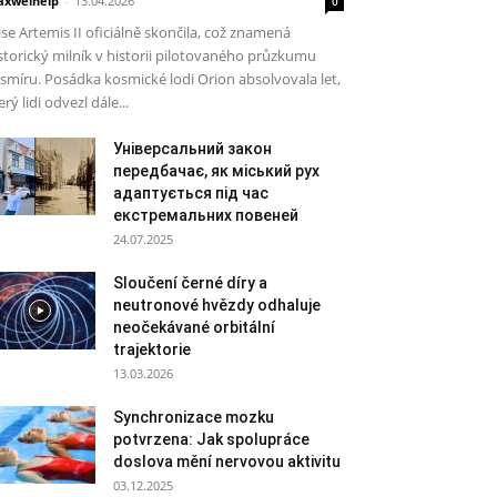
xwelhelp
-
13.04.2026
0
se Artemis II oficiálně skončila, což znamená
storický milník v historii pilotovaného průzkumu
smíru. Posádka kosmické lodi Orion absolvovala let,
erý lidi odvezl dále...
Універсальний закон
передбачає, як міський рух
адаптується під час
екстремальних повеней
24.07.2025
Sloučení černé díry a
neutronové hvězdy odhaluje
neočekávané orbitální
trajektorie
13.03.2026
Synchronizace mozku
potvrzena: Jak spolupráce
doslova mění nervovou aktivitu
03.12.2025