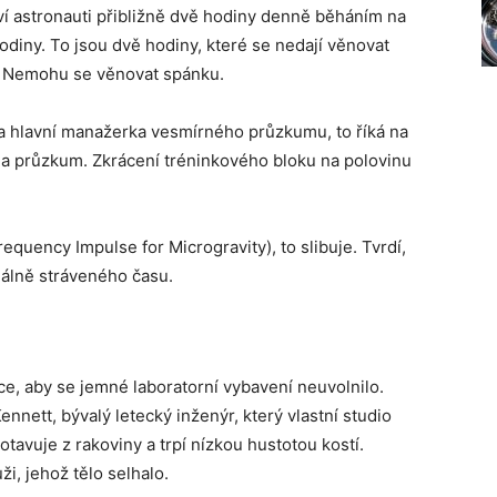
áví astronauti přibližně dvě hodiny denně běháním na
diny. To jsou dvě hodiny, které se nedají věnovat
í. Nemohu se věnovat spánku.
a hlavní manažerka vesmírného průzkumu, to říká na
 na průzkum. Zkrácení tréninkového bloku na polovinu
equency Impulse for Microgravity), to slibuje. Tvrdí,
uálně stráveného času.
race, aby se jemné laboratorní vybavení neuvolnilo.
ennett, bývalý letecký inženýr, který vlastní studio
zotavuje z rakoviny a trpí nízkou hustotou kostí.
i, jehož tělo selhalo.