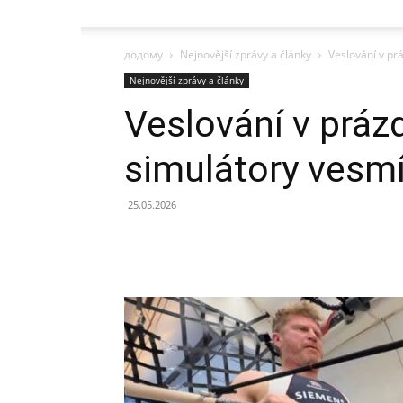
додому
Nejnovější zprávy a články
Veslování v prá
Nejnovější zprávy a články
Veslování v prázd
simulátory vesm
25.05.2026