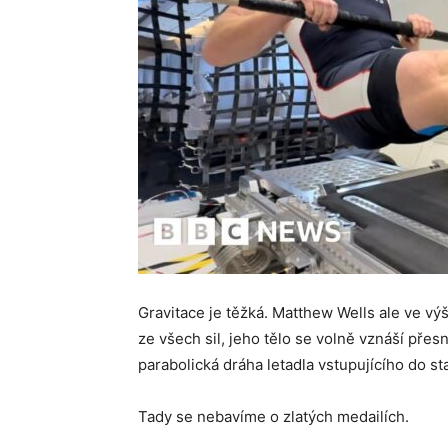
Gravitace je těžká. Matthew Wells ale ve výš
ze všech sil, jeho tělo se volně vznáší pře
parabolická dráha letadla vstupujícího do s
Tady se nebavíme o zlatých medailích.