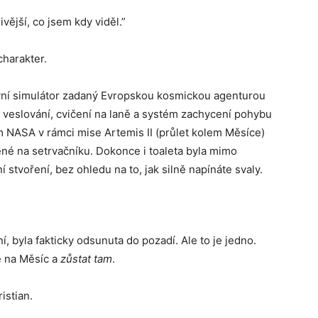
ivější, co jsem kdy viděl.”
harakter.
ivní simulátor zadaný Evropskou kosmickou agenturou
e, veslování, cvičení na laně a systém zachycení pohybu
m NASA v rámci mise Artemis II (průlet kolem Měsíce)
žené na setrvačníku. Dokonce i toaleta byla mimo
 stvoření, bez ohledu na to, jak silně napínáte svaly.
í, byla fakticky odsunuta do pozadí. Ale to je jedno.
e na Měsíc a
zůstat tam
.
istian.