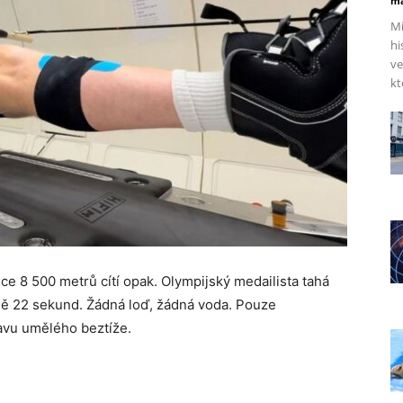
ma
Mi
hi
ve
kt
ce 8 500 metrů cítí opak. Olympijský medailista tahá
sně 22 sekund. Žádná loď, žádná voda. Pouze
tavu umělého beztíže.