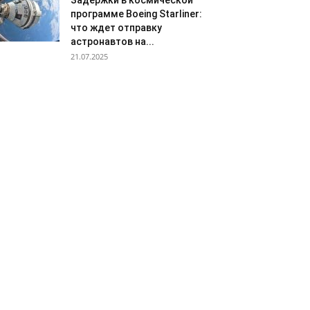
Задержки в космической
программе Boeing Starliner:
что ждет отправку
астронавтов на...
21.07.2025