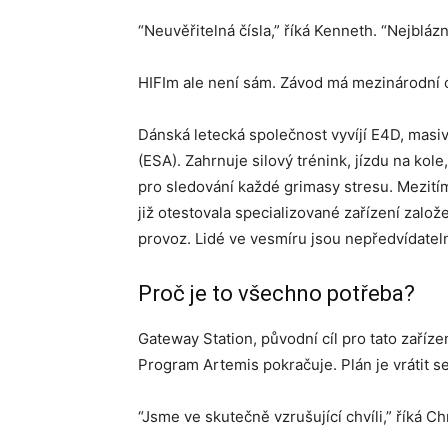
“Neuvěřitelná čísla,” říká Kenneth. “Nejblázn
HIFIm ale není sám. Závod má mezinárodní c
Dánská letecká společnost vyvíjí E4D, mas
(ESA). Zahrnuje silový trénink, jízdu na kol
pro sledování každé grimasy stresu. Mezití
již otestovala specializované zařízení zalo
provoz. Lidé ve vesmíru jsou nepředvídatelní
Proč je to všechno potřeba?
Gateway Station, původní cíl pro tato zařízen
Program Artemis pokračuje. Plán je vrátit s
“Jsme ve skutečně vzrušující chvíli,” říká Chr