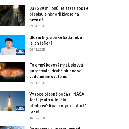
Jak 289 milionů let stará fosilie
přepisuje historii života na
pevnině
09.04.2026
Slovní hry: sbírka hádanek a
jejich řešení
06.11.2025
Tajemný kovový mrak skrývá
potenciální druhé slunce ve
vzdáleném systému
29.01.2026
Vysoce přesné počasí: NASA
testuje ultra-lokální
předpovědi na podporu startů
raket
10.04.2026