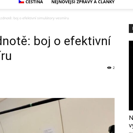
ČEŠTINA
NEJNOVĚJŠÍ ZPRÁVY A ČLÁNKY
zdnotě: boj o efektivní simulátory vesmíru
notě: boj o efektivní
íru
2
N
v