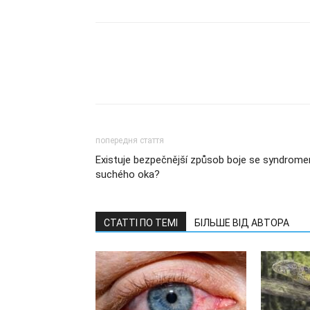
попередня стаття
Existuje bezpečnější způsob boje se syndrom
suchého oka?
СТАТТІ ПО ТЕМІ
БІЛЬШЕ ВІД АВТОРА