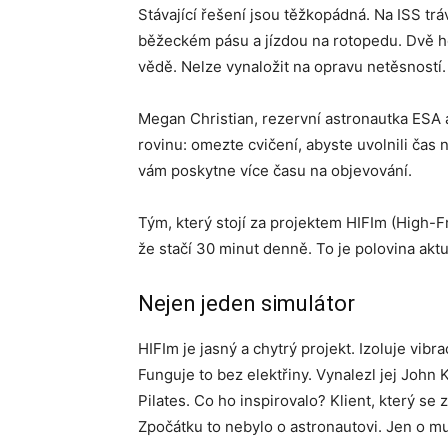
Stávající řešení jsou těžkopádná. Na ISS tr
běžeckém pásu a jízdou na rotopedu. Dvě ho
vědě. Nelze vynaložit na opravu netěsnost
Megan Christian, rezervní astronautka ESA 
rovinu: omezte cvičení, abyste uvolnili čas
vám poskytne více času na objevování.
Tým, který stojí za projektem HIFIm (High-Fr
že stačí 30 minut denně. To je polovina akt
Nejen jeden simulátor
HIFIm je jasný a chytrý projekt. Izoluje vib
Funguje to bez elektřiny. Vynalezl jej John K
Pilates. Co ho inspirovalo? Klient, který se 
Zpočátku to nebylo o astronautovi. Jen o muž