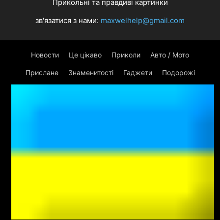
Прикольні та правдиві картинки
зв'язатися з нами:
maxwelhelp@gmail.com
Новости
Це цікаво
Приколи
Авто / Мото
Прислане
Знаменитості
Гаджети
Подорожі