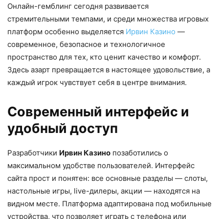
Онлайн-гемблинг сегодня развивается
стремительными темпами, и среди множества игровых
платформ особенно выделяется
Ирвин Казино
—
современное, безопасное и технологичное
пространство для тех, кто ценит качество и комфорт.
Здесь азарт превращается в настоящее удовольствие, а
каждый игрок чувствует себя в центре внимания.
Современный интерфейс и
удобный доступ
Разработчики
Ирвин Казино
позаботились о
максимальном удобстве пользователей. Интерфейс
сайта прост и понятен: все основные разделы — слоты,
настольные игры, live-дилеры, акции — находятся на
видном месте. Платформа адаптирована под мобильные
устройства, что позволяет играть с телефона или