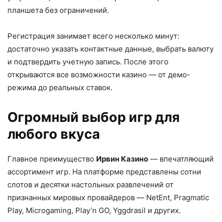
планшета без ограничений.
Регистрация занимает всего несколько минут:
достаточно указать контактные данные, выбрать валюту
и подтвердить учетную запись. После этого
открываются все возможности казино — от демо-
режима до реальных ставок.
Огромный выбор игр для
любого вкуса
Главное преимущество
Ирвин Казино
— впечатляющий
ассортимент игр. На платформе представлены сотни
слотов и десятки настольных развлечений от
признанных мировых провайдеров — NetEnt, Pragmatic
Play, Microgaming, Play’n GO, Yggdrasil и других.