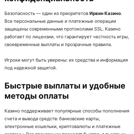
Безопасность — один из приоритетов
Ирвин Казино
.
Все персональные данные и платежные операции
защищены современными протоколами SSL. Казино
работает по лицензии, что гарантирует честность игры,
своевременные выплаты и прозрачные правила.
Игроки могут быть уверены: их средства и информация
под надежной защитой.
Быстрые выплаты и удобные
методы оплаты
Казино поддерживает популярные способы пополнения
счета и вывода средств: банковские карты,
электронные кошельки, криптовалюты и платежные