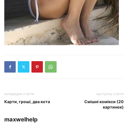
попередня стаття
наступна стаття
Карти, гроші, два кота
Смішні комікси (20
картинок)
maxwelhelp