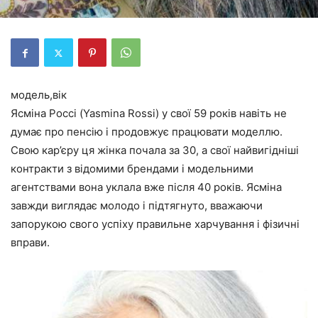
модель,вік
Ясміна Россі (Yasmina Rossi) у свої 59 років навіть не
думає про пенсію і продовжує працювати моделлю.
Свою кар’єру ця жінка почала за 30, а свої найвигідніші
контракти з відомими брендами і модельними
агентствами вона уклала вже після 40 років. Ясміна
завжди виглядає молодо і підтягнуто, вважаючи
запорукою свого успіху правильне харчування і фізичні
вправи.