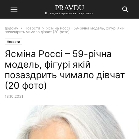
PRAVDU
Правдиві прикольні картинки
додому
Новости
Ясміна Россі – 59-річна модель, фігурі якій
позаздрить чимало дівчат (20 фото)
Новости
Ясміна Россі – 59-річна
модель, фігурі якій
позаздрить чимало дівчат
(20 фото)
18.10.2021