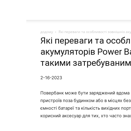
додому
Які переваги та особливості зовнішніх а
Які переваги та особл
акумуляторів Power B
такими затребуваним
2-16-2023
Повербанк може бути заряджений вдома а
пристроїв поза будинком або в місцях без
ємності батареї та кількість вихідних пор
корисний аксесуар для тих, хто часто зна