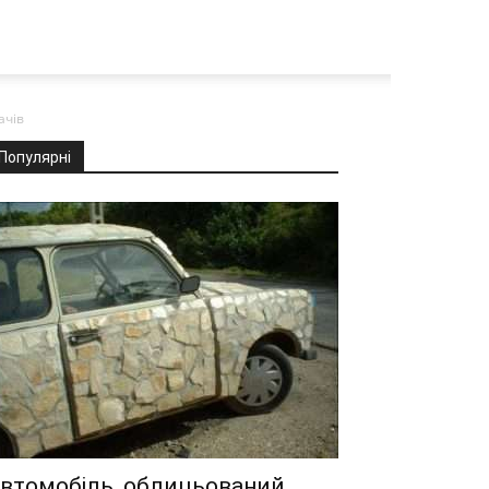
ачів
Популярні
втомобіль, облицьований