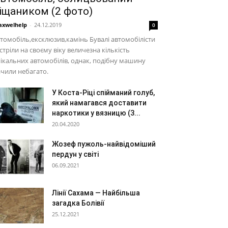
іщаником (2 фото)
xwelhelp
-
24.12.2019
0
томобіль,ексклюзив,камінь Бувалі автомобілісти
стріли на своєму віку величезна кількість
ікальних автомобілів, однак, подібну машину
чили небагато.
У Коста-Ріці спійманий голуб,
який намагався доставити
наркотики у вязницю (3...
20.04.2020
Жозеф пужоль-найвідоміший
пердун у світі
06.09.2021
Лінії Сахама — Найбільша
загадка Болівії
25.12.2021