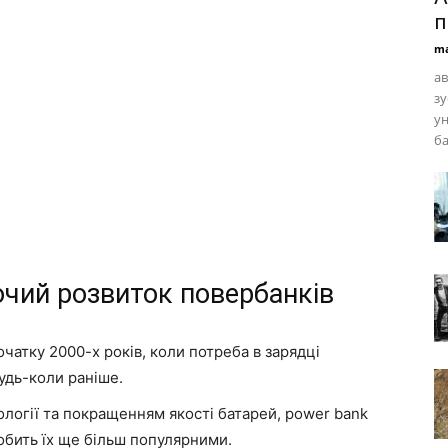
п
ma
ав
зу
ун
ба
чий розвиток повербанків
початку 2000-х років, коли потреба в зарядці
удь-коли раніше.
ології та покращенням якості батарей, power bank
бить їх ще більш популярними.