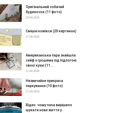
Оригінальний собачий
будиночок (11 фото)
20.04.2020
Смішні комікси (20 картинок)
21.04.2020
Американська пара знайшла
сейф з грошима під підлогою
своєї кухні (11...
21.04.2020
Незвичайне прикраса
паркування (10 фото)
21.04.2020
Відео: чому nasa вирішило
шукати нове життя у