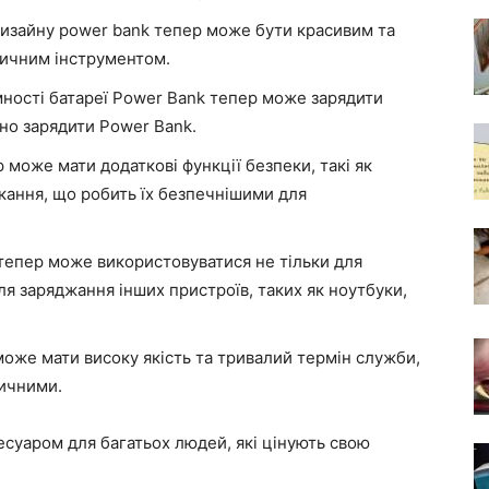
изайну power bank тепер може бути красивим та
тичним інструментом.
мності батареї Power Bank тепер може зарядити
ібно зарядити Power Bank.
може мати додаткові функції безпеки, такі як
икання, що робить їх безпечнішими для
тепер може використовуватися не тільки для
ля заряджання інших пристроїв, таких як ноутбуки,
може мати високу якість та тривалий термін служби,
тичними.
есуаром для багатьох людей, які цінують свою