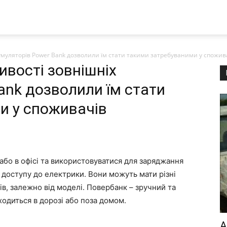
кумуляторів Power Bank дозволили їм стати такими затребуваними у спожив
ивості зовнішніх
ank дозволили їм стати
и у споживачів
бо в офісі та використовуватися для заряджання
 доступу до електрики. Вони можуть мати різні
тів, залежно від моделі. Повербанк – зручний та
ходиться в дорозі або поза домом.
А