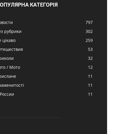
ОПУЛЯРНА КАТЕГОРІЯ
овости
797
ез рубрики
302
е цікаво
259
утешествия
53
риколи
32
вто / Мото
12
рислане
11
наменитості
11
 России
11