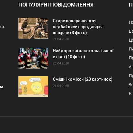
ПОПУЛЯРНІ ПОВІДОМЛЕННЯ
П
Старе покарання для
Н
юч
недбайливих продавців і
Б
шахраїв (3 фото)
21.04.2020
Ц
П
Найдорожчі алкогольні напої
в світі (10 фото)
П
20.04.2020
А
П
Смішні комікси (20 картинок)
З
21.04.2020
са
В