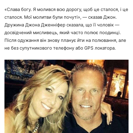
«Слава богу. Я молився всю дорогу, щоб це сталося, і це
сталося. Мої молитви були почуті», — сказав Джон.
Дружина Джона Дженніфер сказала, що її чоловік —
досвідчений мисливець, який часто полює поодинці.
Після одужання він знову планує йти на полювання, але
не без супутникового телефону або GPS локатора.