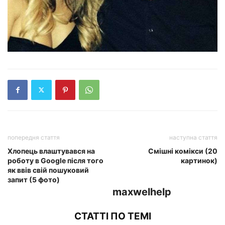
попередня стаття
наступна стаття
Хлопець влаштувався на
Смішні комікси (20
роботу в Google після того
картинок)
як ввів свій пошуковий
запит (5 фото)
maxwelhelp
СТАТТІ ПО ТЕМІ