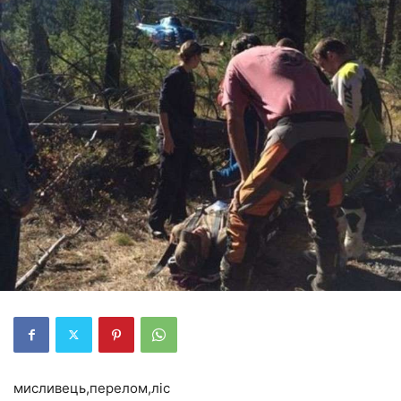
мисливець,перелом,ліс