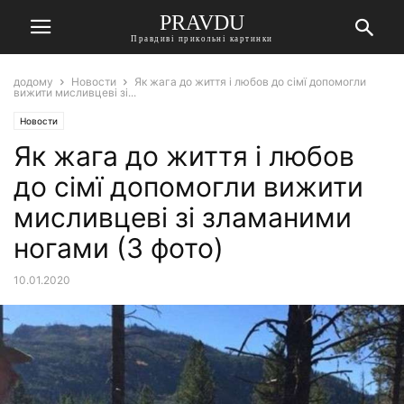
PRAVDU
Правдиві прикольні картинки
додому
Новости
Як жага до життя і любов до сімї допомогли
вижити мисливцеві зі...
Новости
Як жага до життя і любов
до сімї допомогли вижити
мисливцеві зі зламаними
ногами (3 фото)
10.01.2020