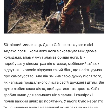
50-річний мисливець Джон Саїн вистежував в лісі
Айдахо лося і, коли його нога зісковзнула між двома
колодами, впав у яму і зламав обидві ноги. Він
перебував у кілометрах від стежки, мобільний зв’язок
відсутня, і чоловік відчував такий біль, що навіть думав
про самогубство. Але він змінив свою думку після того,
як написав прощального листа своїй дружині і дітям. Він
дуже любив свою сім’ю, щоб здатися так просто. Саїн
зробив шини для зламаних ніг з палиць і ганчірок і
почав важкий шлях до порятунку. У нього було небагато
їжі, очищувач води і невеликий комплект виживання,