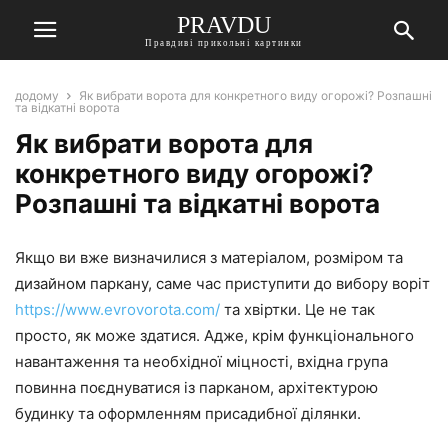
PRAVDU
Правдиві прикольні картинки
додому
Як вибрати ворота для конкретного виду огорожі? Розпашні
та відкатні ворота
Як вибрати ворота для
конкретного виду огорожі?
Розпашні та відкатні ворота
Якщо ви вже визначилися з матеріалом, розміром та
дизайном паркану, саме час приступити до вибору воріт
https://www.evrovorota.com/
та хвіртки. Це не так
просто, як може здатися. Адже, крім функціонального
навантаження та необхідної міцності, вхідна група
повинна поєднуватися із парканом, архітектурою
будинку та оформленням присадибної ділянки.