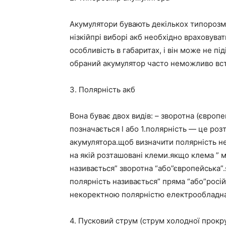
Акумулятори бувають декількох типорозмі
нізкійпрі виборі акб необхідно враховуват
особливість в габаритах, і він може не п
обраний акумулятор часто неможливо вст
3. Полярність акб
Вона буває двох видів: – зворотна (європе
позначається l або 1.полярність — це роз
акумулятора.щоб визначити полярність н
на якій розташовані клеми.якщо клема ” м
називається” зворотна “або”європейська”.
полярність називається” пряма “або”росій
некоректною полярністю електрообладнан
4. Пусковий струм (струм холодної прокр