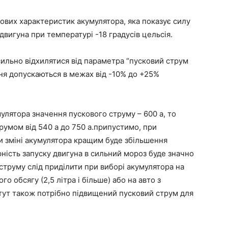
чових характеристик акумулятора, яка показує силу
двигуна при температурі -18 градусів цельсія.
сильно відхилятися від параметра “пусковий струм
ння допускаються в межах від -10% до +25%
улятора значення пускового струму – 600 а, то
румом від 540 а до 750 а.припустимо, при
при зміні акумулятора кращим буде збільшення
рність запуску двигуна в сильний мороз буде значно
струму слід приділити при виборі акумулятора на
 обсягу (2,5 літра і більше) або на авто з
тут також потрібно підвищений пусковий струм для