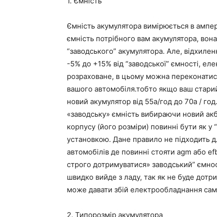
1. Ємність
Ємність акумулятора вимірюється в ампер 
ємність потрібного вам акумулятора, вона
“заводського” акумулятора. Але, відхиленн
-5% до +15% від “заводської” ємності, е
розраховане, в цьому можна переконатис
вашого автомобіля.тобто якщо ваш старий
новий акумулятор від 55а/год до 70а / г
«заводську» ємність вибираючи новий акб.
корпусу (його розміри) повинні бути як у
установкою. Дане правило не підходить дл
автомобілів де повинні стояти agm або ef
строго дотримуватися» заводський” ємнос
швидко вийде з ладу, так як не буде дот
може давати збій електрообладнання сам
2. Типорозмір акумулятора