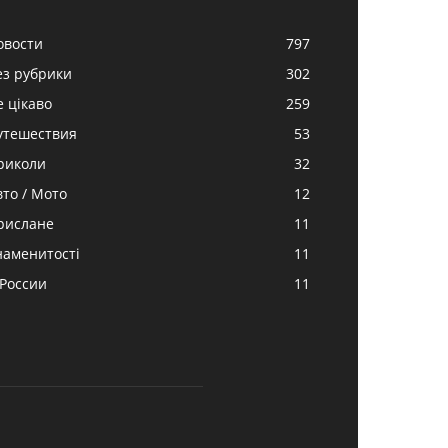
овости
797
ез рубрики
302
е цікаво
259
утешествия
53
риколи
32
вто / Мото
12
рислане
11
наменитості
11
 России
11