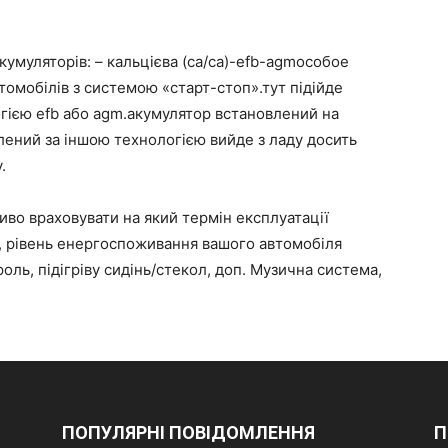
кумуляторів: – кальцієва (ca/ca)-efb-agmособое
томобілів з системою «старт-стоп».тут підійде
гією efb або agm.акумулятор встановлений на
ений за іншою технологією вийде з ладу досить
.
во враховувати на який термін експлуатації
ї, рівень енергоспоживання вашого автомобіля
оль, підігріву сидінь/стекол, доп. Музична система,
ПОПУЛЯРНІ ПОВІДОМЛЕННЯ
П