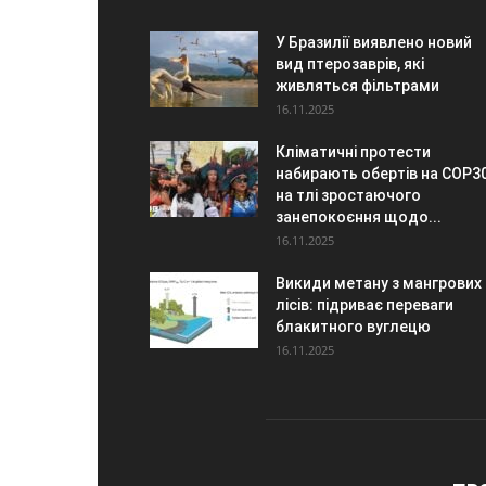
У Бразилії виявлено новий
вид птерозаврів, які
живляться фільтрами
16.11.2025
Кліматичні протести
набирають обертів на COP3
на тлі зростаючого
занепокоєння щодо...
16.11.2025
Викиди метану з мангрових
лісів: підриває переваги
блакитного вуглецю
16.11.2025