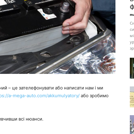
ф
ma
Си
си
мі
ур
зр
ний – це зателефонувати або написати нам і ми
tps://a-mega-auto.com/akkumulyatory/
або зробимо
ивчивши всі нюанси.