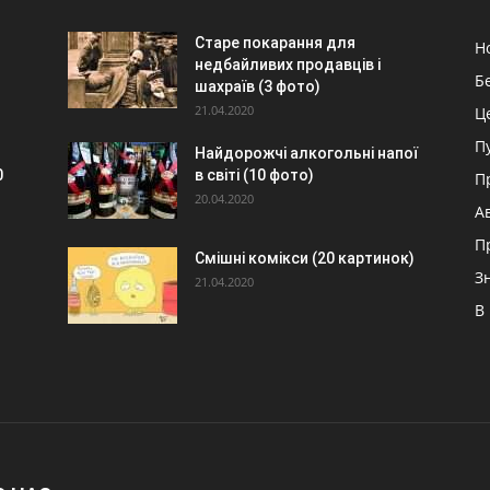
Старе покарання для
Н
недбайливих продавців і
Б
шахраїв (3 фото)
21.04.2020
Ц
П
Найдорожчі алкогольні напої
0
в світі (10 фото)
П
20.04.2020
А
П
Смішні комікси (20 картинок)
З
21.04.2020
В