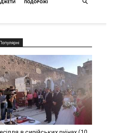
АДЖЕТИ
ПОДОРОЖІ
Популярні
есілля в сирійських руїнах (10