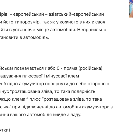
рів: – європейський – азіатський-європейський
и його типорозмір, так як у кожного з них є своя
ідійти в установче місце автомобіля. Неправильно
ановити в автомобіль.
йська) позначається r або 0.- пряма (російська)
ташування плюсової і мінусової клем
еобхідно акумулятор повернути до себе стороною
інус “розташована зліва, то така полярність
якщо клема ” плюс “розташована зліва, то така
ська”.при підключенні до автомобіля акумулятора з
ня вашого автомобіля вийде з ладу.
утки)