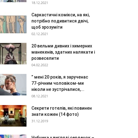
18.12.2021
Саркастичні комікси, на які,
потрібно подивитися двічі,
щоб зрозуміти
02.12.2021
20 вельми дивних і химерних
манекенів, здатних налякати і
розвеселити
04.02.2022
” мені 20 років, я зарученас
77-річним чоловіком-ми
ніколи не зустрічалися,...
08.12.2021
Секрети готелів, які повинен
знати кожен (14 фото)
31.12.2019
Чубчика у вигляді сердечок –