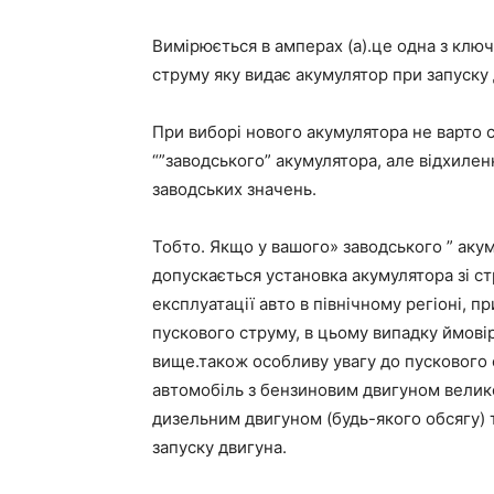
Вимірюється в амперах (а).це одна з клю
струму яку видає акумулятор при запуску 
При виборі нового акумулятора не варто 
“”заводського” акумулятора, але відхиле
заводських значень.
Тобто. Якщо у вашого» заводського ” акум
допускається установка акумулятора зі ст
експлуатації авто в північному регіоні, 
пускового струму, в цьому випадку ймові
вище.також особливу увагу до пускового 
автомобіль з бензиновим двигуном великого
дизельним двигуном (будь-якого обсягу) 
запуску двигуна.