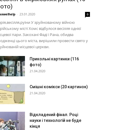
ото)
xwelhelp
-
23.01.2020
0
рія,весілля,руїни У зруйнованому війною
рійському місті Хомс відбулося весілля однієї
сцевої пари. Закохані Фаді і Рана, обидва
одженці цього міста, вирішили провести свято у
уйнованій місцевої церкви.
Прикольні картинки (116
фото)
21.04.2020
Смішні комікси (20 картинок)
21.04.2020
Відкладений фінал. Році
науки і технологій не буде
кінця