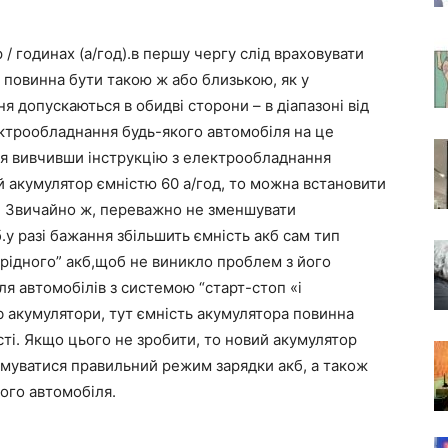
/ годинах (а/год).в першу чергу слід враховувати
 повинна бути такою ж або близькою, як у
я допускаються в обидві сторони – в діапазоні від
лектрообладнання будь-якого автомобіля на це
я вивчивши інструкцію з електрообладнання
 акумулятор ємністю 60 а/год, то можна встановити
од. Звичайно ж, переважно не зменшувати
у разі бажання збільшить ємність акб сам тип
 “рідного” акб,щоб не виникло проблем з його
я автомобілів з системою “старт-стоп «і
b акумулятори, тут ємність акумулятора повинна
ті. Якщо цього не зробити, то новий акумулятор
римуватися правильний режим зарядки акб, а також
ого автомобіля.